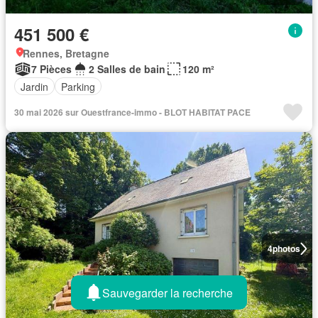
451 500 €
Rennes, Bretagne
7 Pièces
2 Salles de bain
120 m²
Jardin
Parking
30 mai 2026 sur Ouestfrance-immo - BLOT HABITAT PACE
4
photos
Sauvegarder la recherche