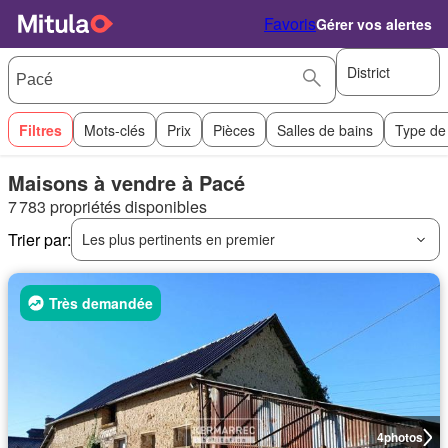
Favoris
Gérer vos alertes
District
Filtres
Mots-clés
Prix
Pièces
Salles de bains
Type de
Maisons à vendre à Pacé
7 783 propriétés disponibles
Trier par:
Les plus pertinents en premier
Très demandée
4
photos