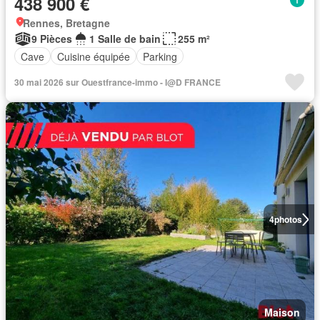
438 900 €
Rennes, Bretagne
9 Pièces
1 Salle de bain
255 m²
Cave
Cuisine équipée
Parking
30 mai 2026 sur Ouestfrance-immo - I@D FRANCE
4
photos
Maison