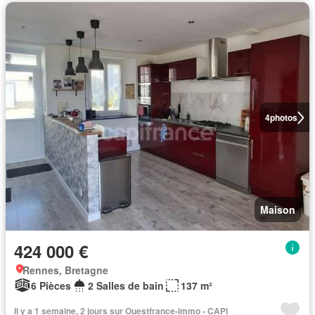
4
photos
Maison
424 000 €
Rennes, Bretagne
6 Pièces
2 Salles de bain
137 m²
Il y a 1 semaine, 2 jours sur Ouestfrance-immo - CAPI