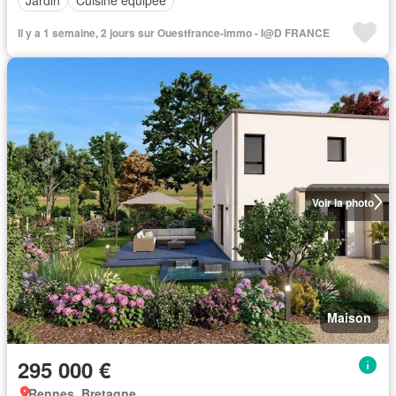
Jardin
Cuisine équipée
Il y a 1 semaine, 2 jours sur Ouestfrance-immo - I@D FRANCE
Voir la photo
Maison
295 000 €
Rennes, Bretagne