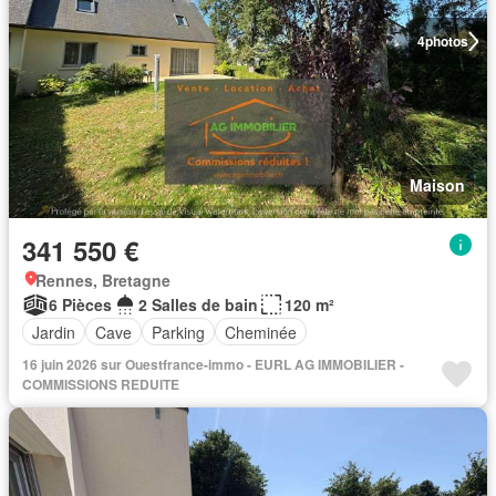
4
photos
Maison
341 550 €
Rennes, Bretagne
6 Pièces
2 Salles de bain
120 m²
Jardin
Cave
Parking
Cheminée
16 juin 2026 sur Ouestfrance-immo - EURL AG IMMOBILIER -
COMMISSIONS REDUITE