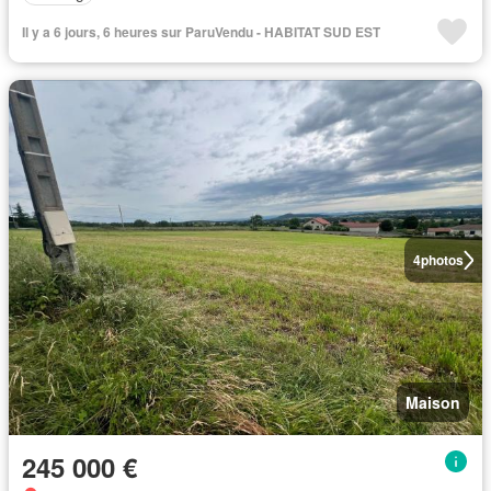
Il y a 6 jours, 6 heures sur ParuVendu - HABITAT SUD EST
4
photos
Maison
245 000 €