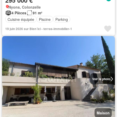
295 000 €
Nyons, Colonzelle
4 Pièces
91 m²
Cuisine équipée
Piscine
Parking
19 juin 2026 sur Bien´ici - terras-immobilier-1
Voir la photo
Maison