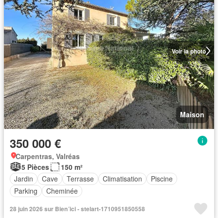
Voir la photo
Maison
350 000 €
Carpentras, Valréas
5 Pièces
150 m²
Jardin
Cave
Terrasse
Climatisation
Piscine
Parking
Cheminée
28 juin 2026 sur Bien´ici - stelart-1710951850558