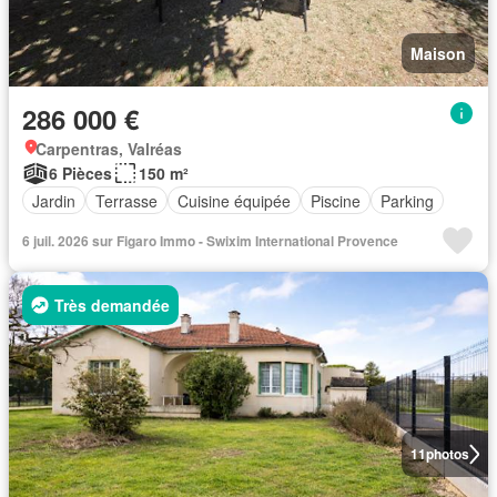
Maison
286 000 €
Carpentras, Valréas
6 Pièces
150 m²
Jardin
Terrasse
Cuisine équipée
Piscine
Parking
6 juil. 2026 sur Figaro Immo - Swixim International Provence
Très demandée
11
photos