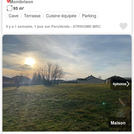
Montbrison
95 m²
Cave
Terrasse
Cuisine équipée
Parking
Il y a 1 semaine, 1 jour sur ParuVendu - ATRIHOME MRC
4
photos
Maison