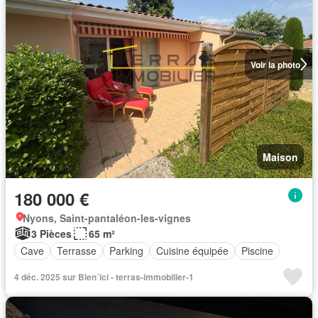
Voir la photo
Maison
180 000 €
Nyons, Saint-pantaléon-les-vignes
3 Pièces
65 m²
Cave
Terrasse
Parking
Cuisine équipée
Piscine
4 déc. 2025 sur Bien´ici - terras-immobilier-1