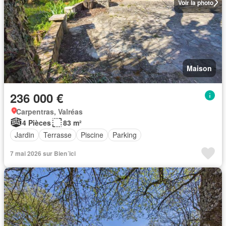
Voir la photo
Maison
236 000 €
Carpentras, Valréas
4 Pièces
83 m²
Jardin
Terrasse
Piscine
Parking
7 mai 2026 sur Bien´ici