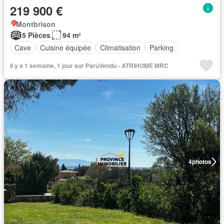
219 900 €
Montbrison
5 Pièces
94 m²
Cave
Cuisine équipée
Climatisation
Parking
Il y a 1 semaine, 1 jour sur ParuVendu - ATRIHOME MRC
4
photos