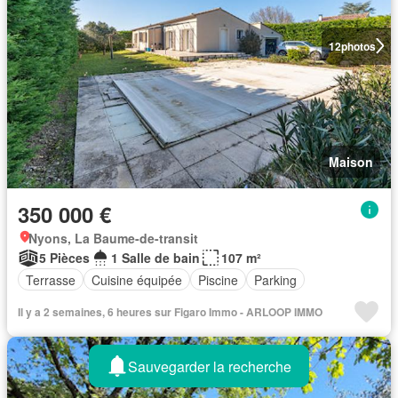
12
photos
Maison
350 000 €
Nyons, La Baume-de-transit
5 Pièces
1 Salle de bain
107 m²
Terrasse
Cuisine équipée
Piscine
Parking
Il y a 2 semaines, 6 heures sur Figaro Immo - ARLOOP IMMO
Sauvegarder la recherche