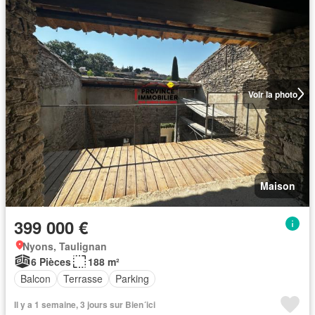
Voir la photo
Maison
399 000 €
Nyons, Taulignan
6 Pièces
188 m²
Balcon
Terrasse
Parking
Il y a 1 semaine, 3 jours sur Bien´ici