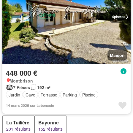
4
photos
Maison
448 000 €
Montbrison
7 Pièces
192 m²
Jardin
Cave
Terrasse
Parking
Piscine
14 mars 2026 sur Leboncoin
La Tuilière
Bayonne
201 résultats
152 résultats