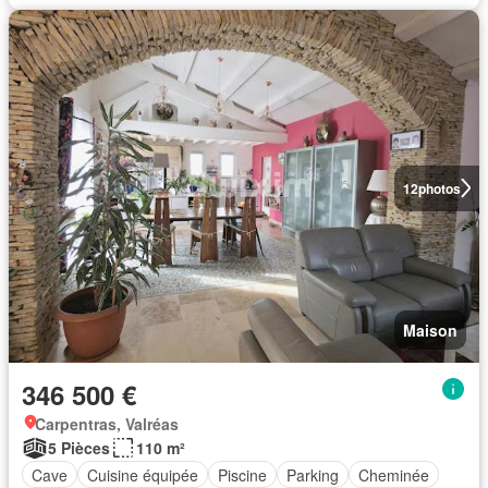
12
photos
Maison
346 500 €
Carpentras, Valréas
5 Pièces
110 m²
Cave
Cuisine équipée
Piscine
Parking
Cheminée