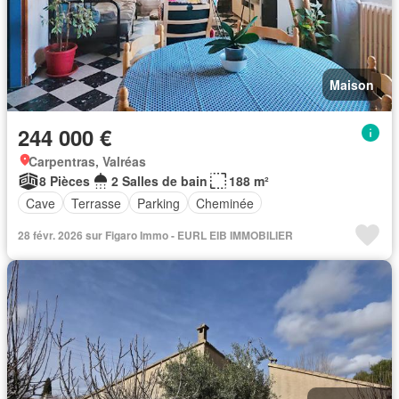
Maison
244 000 €
Carpentras, Valréas
8 Pièces
2 Salles de bain
188 m²
Cave
Terrasse
Parking
Cheminée
28 févr. 2026 sur Figaro Immo - EURL EIB IMMOBILIER