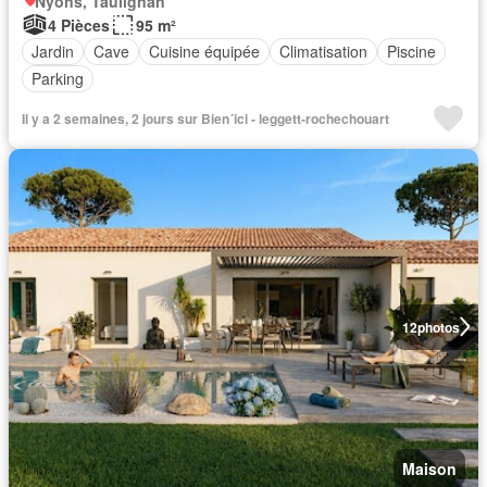
Nyons, Taulignan
4 Pièces
95 m²
Jardin
Cave
Cuisine équipée
Climatisation
Piscine
Parking
Il y a 2 semaines, 2 jours sur Bien´ici - leggett-rochechouart
12
photos
Maison