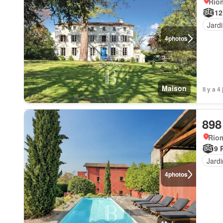
Rio
12
Jard
4
photos
Maison
Il y a
898
Rio
9 
Jardi
4
photos