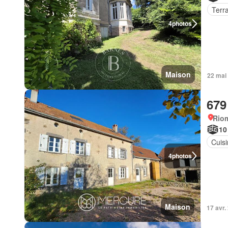
Terr
4
photos
Maison
22 mai
679
Riom
10
Cuis
4
photos
Maison
17 avr