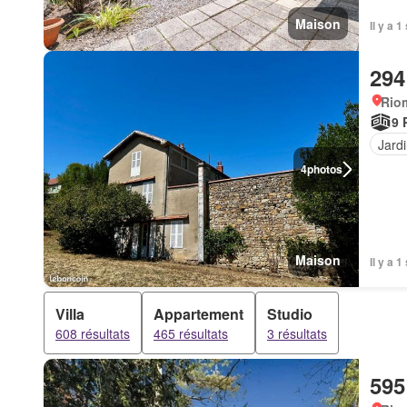
Maison
Il y a 
294
Rio
9 
Jard
4
photos
Maison
Il y a 
Villa
Appartement
Studio
608 résultats
465 résultats
3 résultats
595