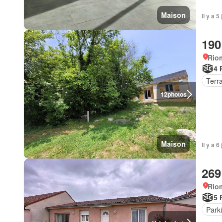
Maison
Il y a 
190
Rio
4 
Terr
12
photos
Maison
Il y a 
269
Rio
5 
Park