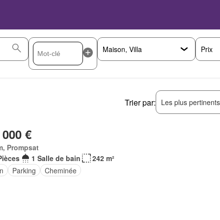
Prix
Trier par:
Les plus pertinent
 000 €
m, Prompsat
Pièces
1 Salle de bain
242 m²
in
Parking
Cheminée