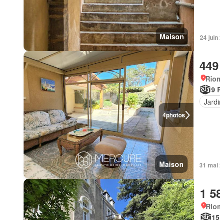
Maison
24 jui
449
Rio
9 
Jardi
4
photos
Maison
31 mai
1 5
Rio
15