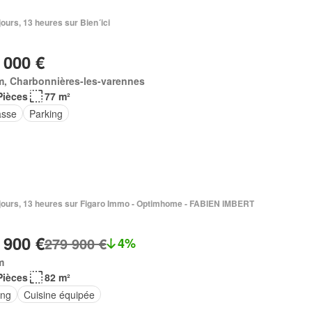
5 jours, 13 heures sur Bien´ici
 000 €
m, Charbonnières-les-varennes
Pièces
77 m²
asse
Parking
6 jours, 13 heures sur Figaro Immo - Optimhome - FABIEN IMBERT
 900 €
279 900 €
4%
m
Pièces
82 m²
ing
Cuisine équipée