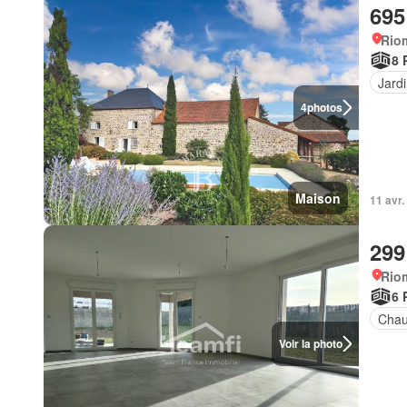
695
Rio
8 
Jard
4
photos
Maison
11 avr
299
Rio
6 
Chau
Voir la photo