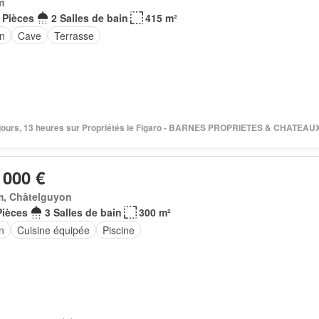
m
 Pièces
2 Salles de bain
415 m²
in
Cave
Terrasse
 4 jours, 13 heures sur Propriétés le Figaro - BARNES PROPRIETES & CHATEAU
 000 €
m, Châtelguyon
Pièces
3 Salles de bain
300 m²
n
Cuisine équipée
Piscine