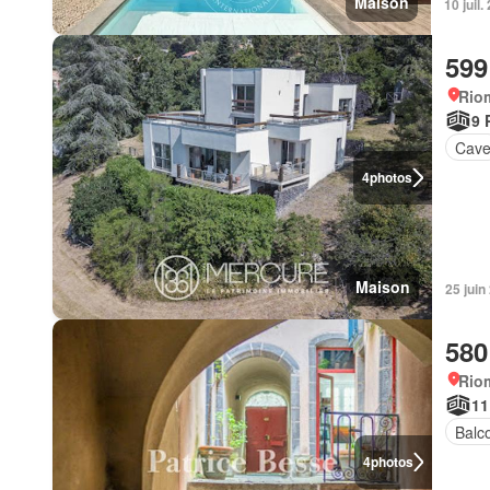
Maison
10 jui
599
Rio
9 
Cav
4
photos
Maison
25 jui
580
Rio
11
Balc
4
photos