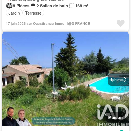
8 Pièces
2 Salles de bain
168 m²
Jardin
Terrasse
17 juin 2026 sur Ouestfrance-immo - I@D FRANCE
4
photos
Maison