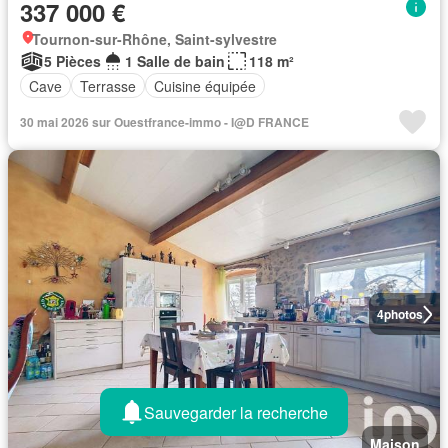
337 000 €
Tournon-sur-Rhône, Saint-sylvestre
5 Pièces
1 Salle de bain
118 m²
Cave
Terrasse
Cuisine équipée
30 mai 2026 sur Ouestfrance-immo - I@D FRANCE
4
photos
Sauvegarder la recherche
Maison