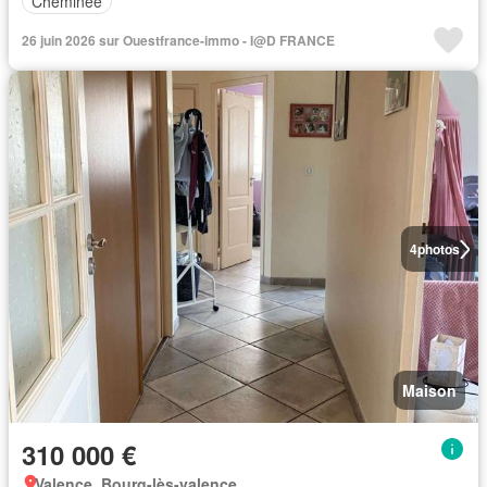
Cheminée
26 juin 2026 sur Ouestfrance-immo - I@D FRANCE
4
photos
Maison
310 000 €
Valence, Bourg-lès-valence