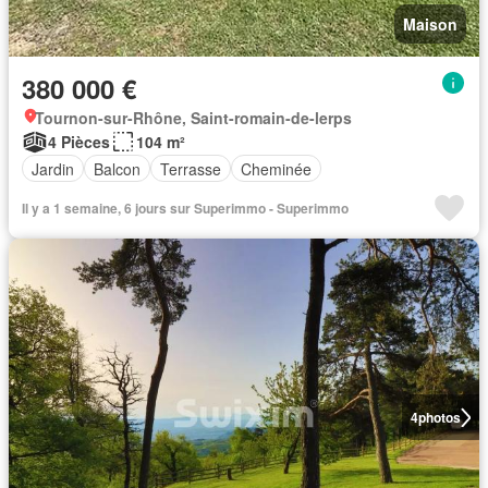
Maison
380 000 €
Tournon-sur-Rhône, Saint-romain-de-lerps
4 Pièces
104 m²
Jardin
Balcon
Terrasse
Cheminée
Il y a 1 semaine, 6 jours sur Superimmo - Superimmo
4
photos