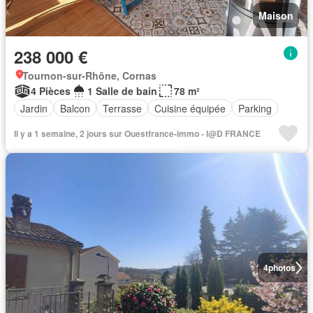
Maison
238 000 €
Tournon-sur-Rhône, Cornas
4 Pièces
1 Salle de bain
78 m²
Jardin
Balcon
Terrasse
Cuisine équipée
Parking
Il y a 1 semaine, 2 jours sur Ouestfrance-immo - I@D FRANCE
4
photos