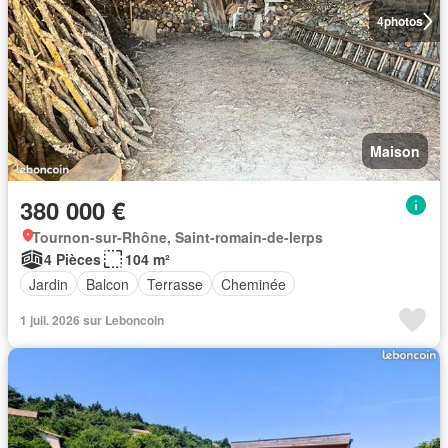
4
photos
Maison
380 000 €
Tournon-sur-Rhône, Saint-romain-de-lerps
4 Pièces
104 m²
Jardin
Balcon
Terrasse
Cheminée
1 juil. 2026 sur Leboncoin