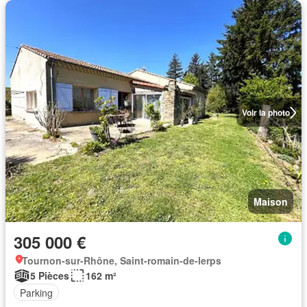
Voir la photo
Maison
305 000 €
Tournon-sur-Rhône, Saint-romain-de-lerps
5 Pièces
162 m²
Parking