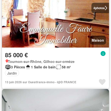
4
photos
Maison
85 000 €
Tournon-sur-Rhône, Gilhoc-sur-ormèze
3 Pièces
1 Salle de bain
58 m²
Jardin
13 juin 2026 sur Ouestfrance-immo - I@D FRANCE