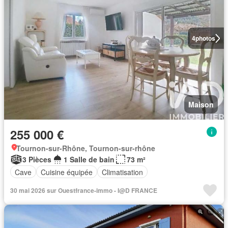
4
photos
Maison
255 000 €
Tournon-sur-Rhône, Tournon-sur-rhône
3 Pièces
1 Salle de bain
73 m²
Cave
Cuisine équipée
Climatisation
30 mai 2026 sur Ouestfrance-immo - I@D FRANCE