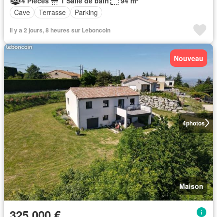
4 Pièces
1 Salle de bain
94 m²
Cave
Terrasse
Parking
Il y a 2 jours, 8 heures sur Leboncoin
Nouveau
4
photos
Maison
325 000 €