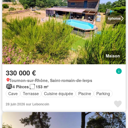
4
photos
Maison
330 000 €
Tournon-sur-Rhône, Saint-romain-de-lerps
4 Pièces
153 m²
Cave
Terrasse
Cuisine équipée
Piscine
Parking
28 juin 2026 sur Leboncoin