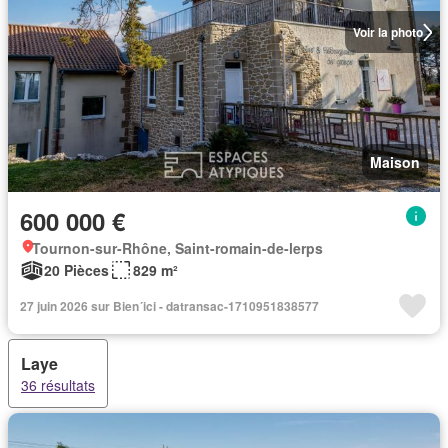
Voir la photo
Maison
600 000 €
Tournon-sur-Rhône, Saint-romain-de-lerps
20 Pièces
829 m²
27 juin 2026 sur Bien´ici - datransac-1710951838577
Laye
36 résultats