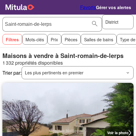
Favoris
Gérer vos alertes
District
Filtres
Mots-clés
Prix
Pièces
Salles de bains
Type de
Maisons à vendre à Saint-romain-de-lerps
1 332 propriétés disponibles
Trier par:
Les plus pertinents en premier
Voir la photo