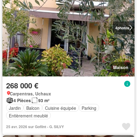
4
photos
Maison
268 000 €
Carpentras, Uchaux
4 Pièces
93 m²
Jardin
Balcon
Cuisine équipée
Parking
Entièrement meublé
25 avr. 2026 sur Goflint - G. SILVY