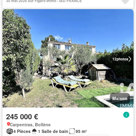
30 mai 2026 sur Figaro Immo - IAD FRANCE
12
photos
Maison
245 000 €
Carpentras, Bollène
4 Pièces
1 Salle de bain
95 m²