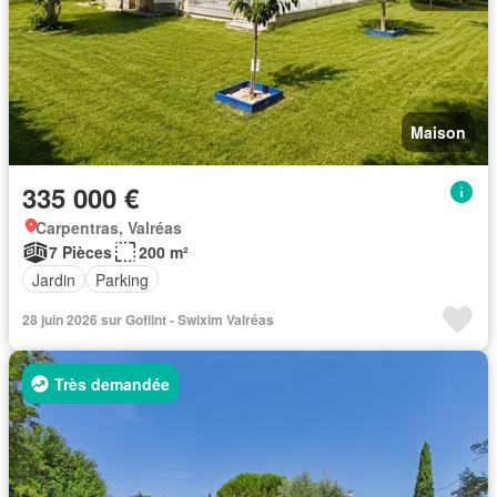
Maison
335 000 €
Carpentras, Valréas
7 Pièces
200 m²
Jardin
Parking
28 juin 2026 sur Goflint - Swixim Valréas
Très demandée