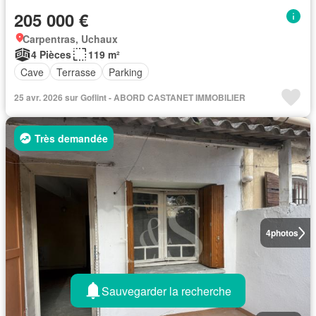
205 000 €
Carpentras, Uchaux
4 Pièces
119 m²
Cave
Terrasse
Parking
25 avr. 2026 sur Goflint - ABORD CASTANET IMMOBILIER
Très demandée
4
photos
Sauvegarder la recherche