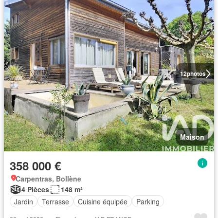
12
photos
Maison
358 000 €
Carpentras, Bollène
4 Pièces
148 m²
Jardin
Terrasse
Cuisine équipée
Parking