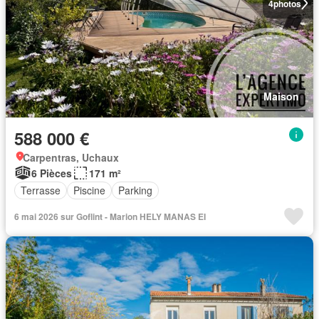
4
photos
Maison
588 000 €
Carpentras, Uchaux
6 Pièces
171 m²
Terrasse
Piscine
Parking
6 mai 2026 sur Goflint - Marion HELY MANAS EI