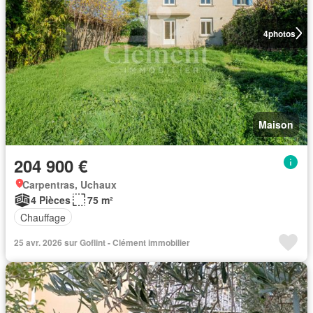
4
photos
Maison
204 900 €
Carpentras, Uchaux
4 Pièces
75 m²
Chauffage
25 avr. 2026 sur Goflint - Clément immobilier