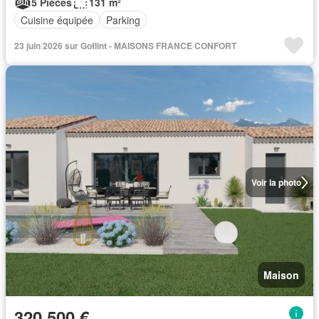
5 Pièces
131 m²
Cuisine équipée
Parking
23 juin 2026 sur Goflint - MAISONS FRANCE CONFORT
Voir la photo
Maison
320 500 €