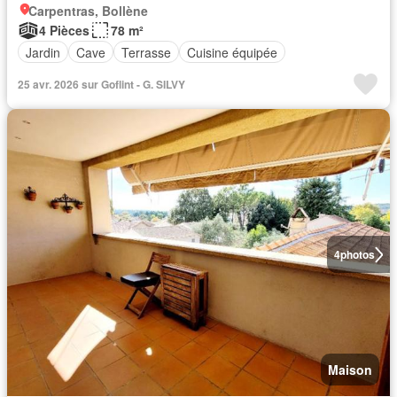
Carpentras, Bollène
4 Pièces
78 m²
Jardin
Cave
Terrasse
Cuisine équipée
25 avr. 2026 sur Goflint - G. SILVY
4
photos
Maison