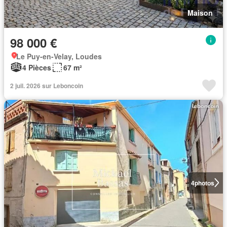
Maison
98 000 €
Le Puy-en-Velay, Loudes
4 Pièces
67 m²
2 juil. 2026 sur Leboncoin
4
photos