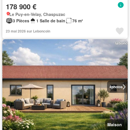
178 900 €
Le Puy-en-Velay, Chaspuzac
3 Pièces
1 Salle de bain
76 m²
23 mai 2026 sur Leboncoin
4
photos
Maison