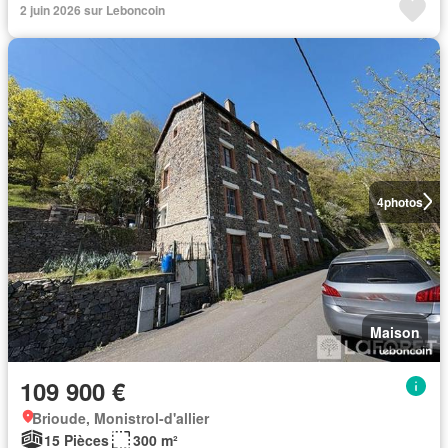
2 juin 2026 sur Leboncoin
4
photos
Maison
109 900 €
Brioude, Monistrol-d'allier
15 Pièces
300 m²