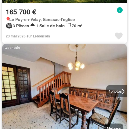
165 700 €
Le Puy-en-Velay, Sanssac-l'eglise
3 Pièces
1 Salle de bain
76 m²
23 mai 2026 sur Leboncoin
4
photos
Maison