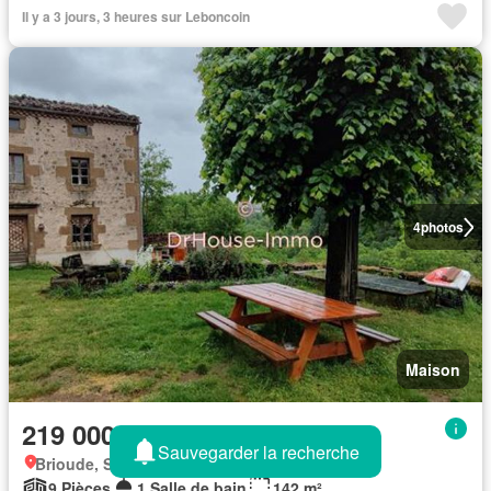
Il y a 3 jours, 3 heures sur Leboncoin
4
photos
Maison
219 000 €
Sauvegarder la recherche
Brioude, Siaugues-sainte-marie
9 Pièces
1 Salle de bain
142 m²