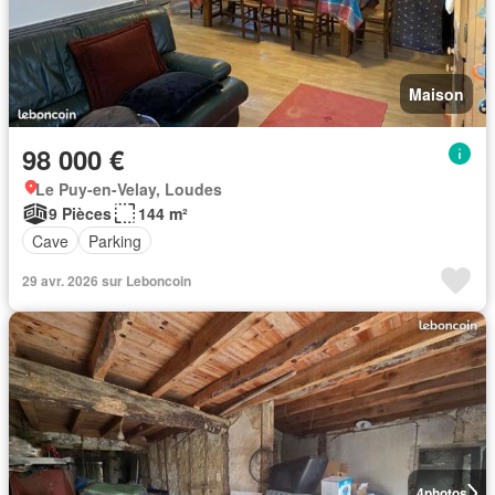
Maison
98 000 €
Le Puy-en-Velay, Loudes
9 Pièces
144 m²
Cave
Parking
29 avr. 2026 sur Leboncoin
4
photos