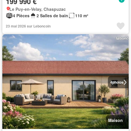
199 990 €
Le Puy-en-Velay, Chaspuzac
4 Pièces
2 Salles de bain
110 m²
23 mai 2026 sur Leboncoin
4
photos
Maison