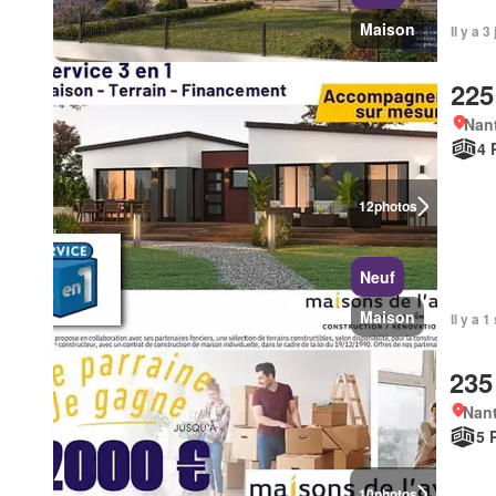
Maison
Il y a 
225
Nan
4 
12
photos
Neuf
Maison
Il y a 
235
Nan
5 
10
photos