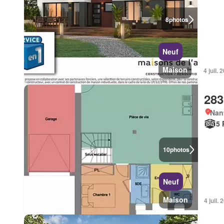
8
photos
Neuf
Maison
4 juil
283
Nan
5 
10
photos
Neuf
Maison
4 juil