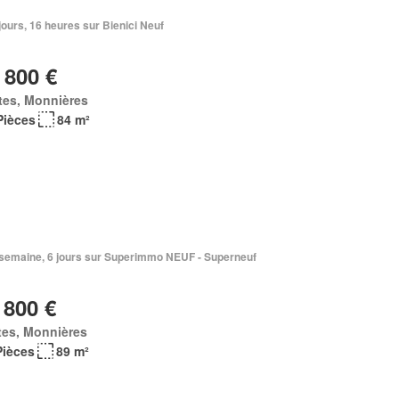
3 jours, 16 heures sur Bienici Neuf
 800 €
tes, Monnières
Pièces
84 m²
1 semaine, 6 jours sur Superimmo NEUF - Superneuf
 800 €
tes, Monnières
Pièces
89 m²