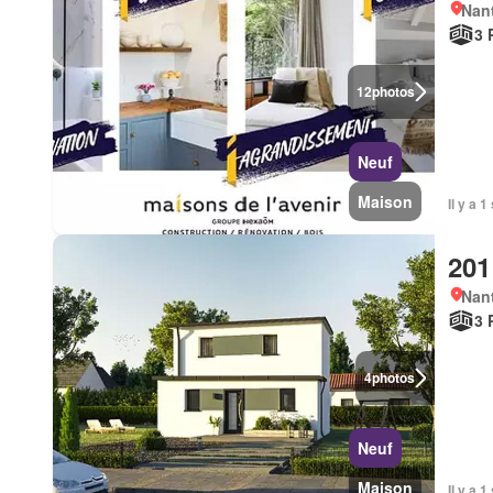
Nan
3 
12
photos
Neuf
Maison
Il y a 
201
Nan
3 
4
photos
Neuf
Maison
Il y a 