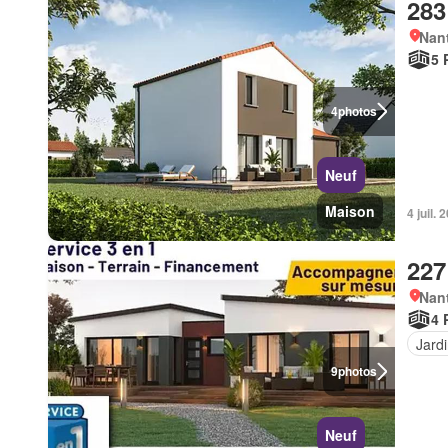
283
Nan
5 
4
photos
Neuf
Maison
4 juil
227
Nan
4 
Jard
9
photos
Neuf