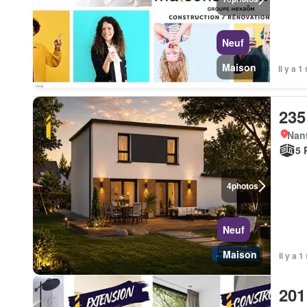
Neuf
Maison
Il y a 
235
Nan
5 
4
photos
Neuf
Maison
Il y a 
201