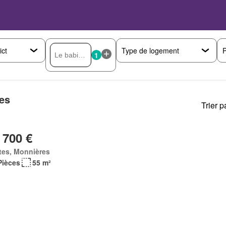
P
1
res
Trier p
 700 €
tes, Monnières
Pièces
55 m²