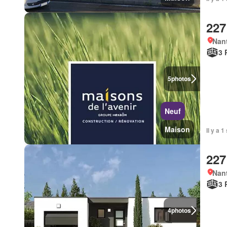
227
Nan
3 
5
photos
Neuf
Maison
Il y a 
227
Nan
3 
4
photos