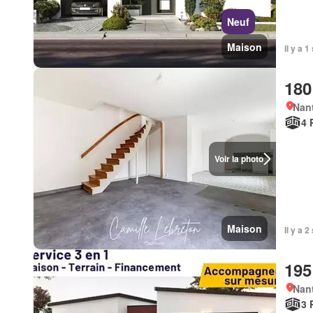
Neuf
Maison
Il y a 
180
Nan
4 
Voir la photo
Maison
Il y a 
195
Nan
3 