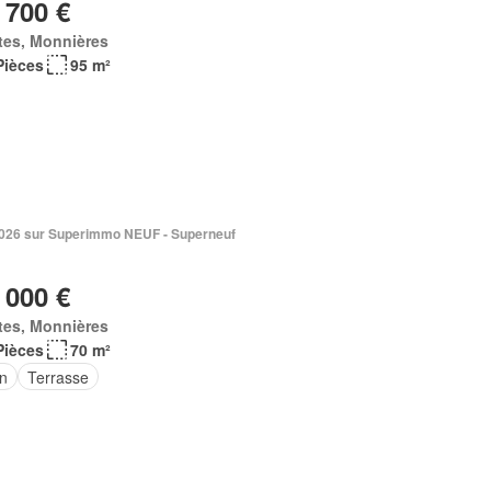
 700 €
tes, Monnières
Pièces
95 m²
. 2026 sur Superimmo NEUF - Superneuf
 000 €
tes, Monnières
Pièces
70 m²
in
Terrasse