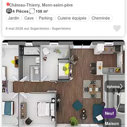
Château-Thierry, Mont-saint-père
4 Pièces
108 m²
Jardin
Cave
Parking
Cuisine équipée
Cheminée
9 mai 2026 sur Superimmo - Superimmo
6
photos
Neuf
Maison