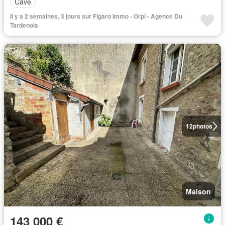
Cave
Il y a 2 semaines, 3 jours sur Figaro Immo - Orpi - Agence Du
Tardenois
12
photos
Maison
143 000 €