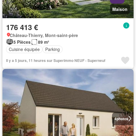
Maison
176 413 €
Château-Thierry, Mont-saint-père
5 Pièces
89 m²
Cuisine équipée
Parking
Il y a 5 jours, 11 heures sur Superimmo NEUF - Superneuf
4
photos