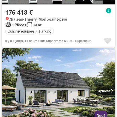
176 413 €
Château-Thierry, Mont-saint-père
5 Pièces
89 m²
Cuisine équipée
Parking
Il y a 5 jours, 11 heures sur Superimmo NEUF - Superneuf
4
photos
Neuf