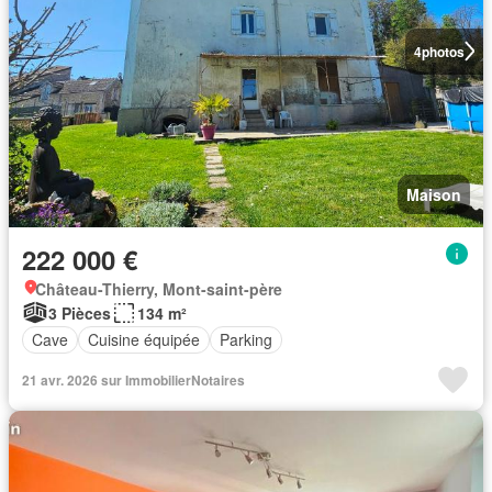
4
photos
Maison
222 000 €
Château-Thierry, Mont-saint-père
3 Pièces
134 m²
Cave
Cuisine équipée
Parking
21 avr. 2026 sur ImmobilierNotaires