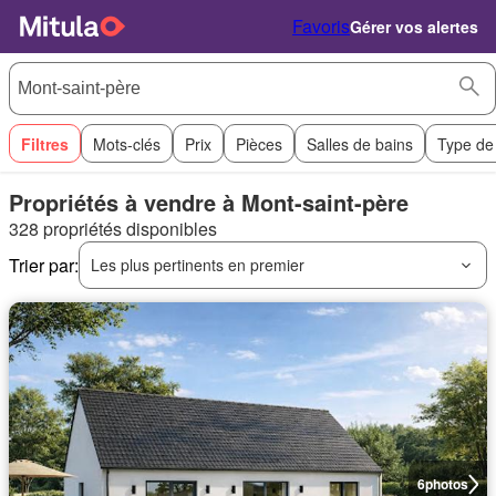
Favoris
Gérer vos alertes
Filtres
Mots-clés
Prix
Pièces
Salles de bains
Type de
Propriétés à vendre à Mont-saint-père
328 propriétés disponibles
Trier par:
Les plus pertinents en premier
6
photos