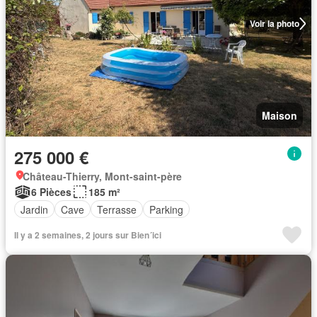
Voir la photo
Maison
275 000 €
Château-Thierry, Mont-saint-père
6 Pièces
185 m²
Jardin
Cave
Terrasse
Parking
Il y a 2 semaines, 2 jours sur Bien´ici