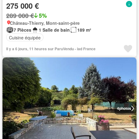
275 000 €
289 000 €
5%
Château-Thierry, Mont-saint-père
7 Pièces
1 Salle de bain
189 m²
Cuisine équipée
Il y a 6 jours, 11 heures sur ParuVendu - iad France
4
photos