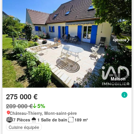
4
photos
Maison
275 000 €
289 000 €
5%
Château-Thierry, Mont-saint-père
7 Pièces
1 Salle de bain
189 m²
Cuisine équipée