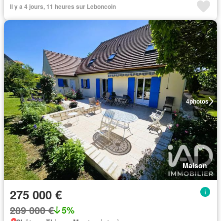
Il y a 4 jours, 11 heures sur Leboncoin
4
photos
Maison
275 000 €
289 000 €
5%