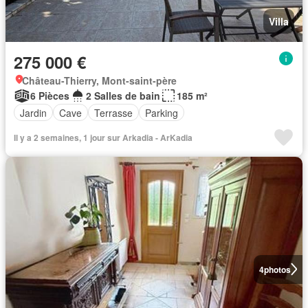
Villa
275 000 €
Château-Thierry, Mont-saint-père
6 Pièces
2 Salles de bain
185 m²
Jardin
Cave
Terrasse
Parking
Il y a 2 semaines, 1 jour sur Arkadia - ArKadia
4
photos