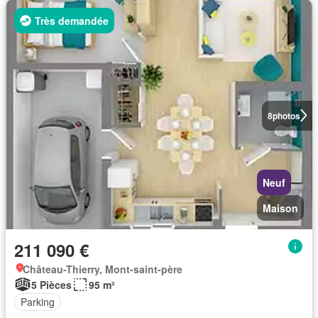
Très demandée
8
photos
Neuf
Maison
211 090 €
Château-Thierry, Mont-saint-père
5 Pièces
95 m²
Parking