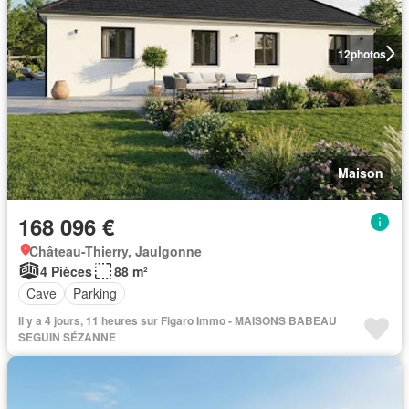
12
photos
Maison
168 096 €
Château-Thierry, Jaulgonne
4 Pièces
88 m²
Cave
Parking
Il y a 4 jours, 11 heures sur Figaro Immo - MAISONS BABEAU
SEGUIN SÉZANNE