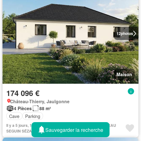
12
photos
Maison
174 096 €
Château-Thierry, Jaulgonne
4 Pièces
88 m²
Cave
Parking
Il y a 5 jours, 11 heures sur Figaro Immo - MAISONS BABEAU
Sauvegarder la recherche
SEGUIN SÉZANNE