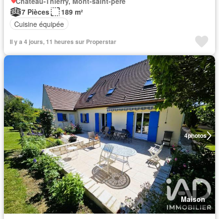
Château-Thierry, Mont-saint-père
7 Pièces
189 m²
Cuisine équipée
Il y a 4 jours, 11 heures sur Properstar
4
photos
Maison