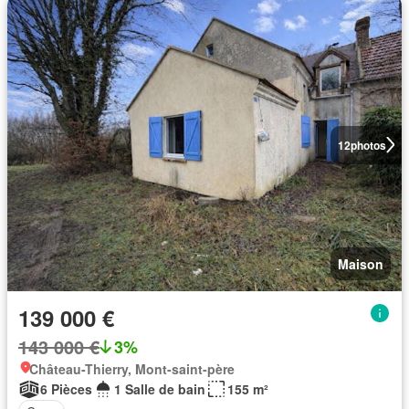
12
photos
Maison
139 000 €
143 000 €
3%
Château-Thierry, Mont-saint-père
6 Pièces
1 Salle de bain
155 m²