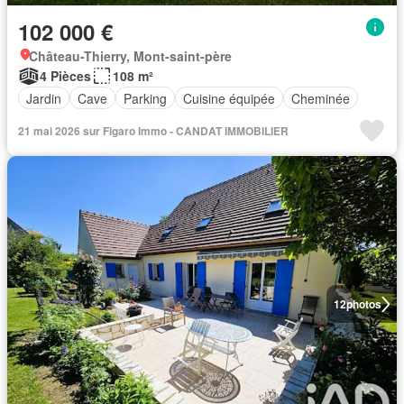
102 000 €
Château-Thierry, Mont-saint-père
4 Pièces
108 m²
Jardin
Cave
Parking
Cuisine équipée
Cheminée
21 mai 2026 sur Figaro Immo - CANDAT IMMOBILIER
12
photos