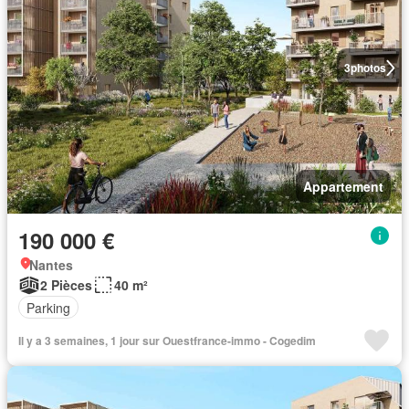
3
photos
Appartement
190 000 €
Nantes
2 Pièces
40 m²
Parking
Il y a 3 semaines, 1 jour sur Ouestfrance-immo - Cogedim