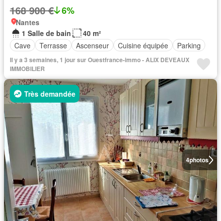
168 900 €
6%
Nantes
1 Salle de bain
40 m²
Cave
Terrasse
Ascenseur
Cuisine équipée
Parking
Il y a 3 semaines, 1 jour sur Ouestfrance-immo - ALIX DEVEAUX
IMMOBILIER
Très demandée
4
photos