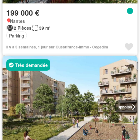
199 000 €
Nantes
2 Pièces
39 m²
Parking
Il y a 3 semaines, 1 jour sur Ouestfrance-immo - Cogedim
Très demandée
3
photos