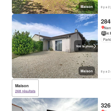
Maison
Il y a 
284
Nant
4 
Park
Voir la photo
Maison
Il y a 
Maison
268 résultats
326