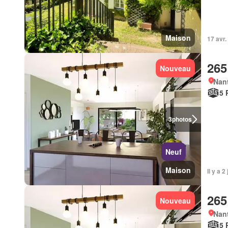
Maison
17 avr.
265
Nouveau
Nant
5 
3
photos
Neuf
Maison
Il y a 
265
Nouveau
Nant
5 