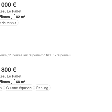
 000 €
es, Le Pallet
Pièces
82 m²
 de tennis
6 jours, 11 heures sur Superimmo NEUF - Superneuf
 800 €
es, Le Pallet
Pièces
68 m²
in
Cuisine équipée
Parking