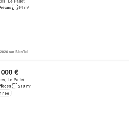
es, Le Pallet
Pièces
94 m²
 2026 sur Bien´ici
 000 €
es, Le Pallet
Pièces
218 m²
inée