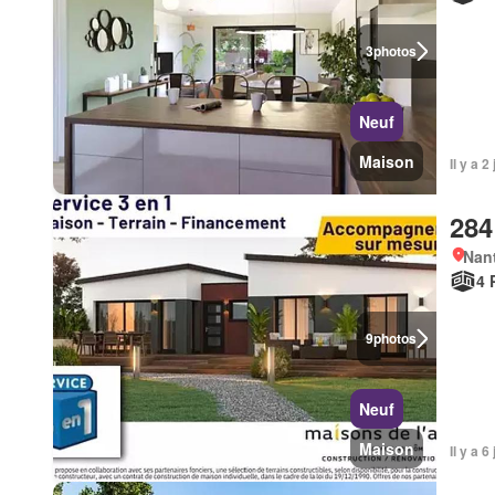
3
photos
Neuf
Maison
Il y a 
284
Nant
4 
9
photos
Neuf
Maison
Il y a 