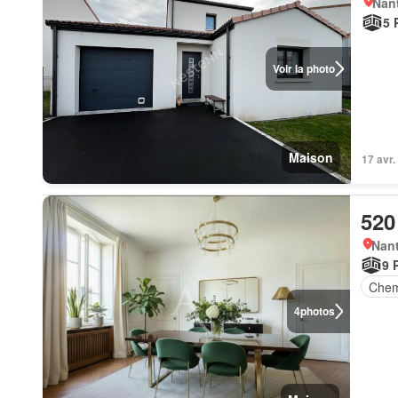
Nant
5 
Voir la photo
Maison
17 avr.
520
Nant
9 
Chem
4
photos