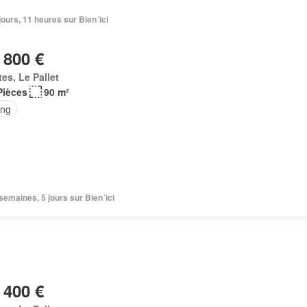
2 jours, 11 heures sur Bien´ici
 800 €
es, Le Pallet
Pièces
90 m²
ing
2 semaines, 5 jours sur Bien´ici
 400 €