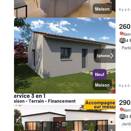
Maison
Il y a 
260
Nant
4 
Park
5
photos
Neuf
Maison
Il y a 
290
Nant
5 
Jard