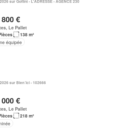
. 2026 sur Goflint - L'ADRESSE - AGENCE 230
 800 €
es, Le Pallet
Pièces
138 m²
ine équipée
 2026 sur Bien´ici - 102666
 000 €
es, Le Pallet
Pièces
218 m²
minée