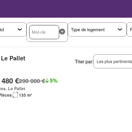
P
 Le Pallet
Trier par:
Les plus pertinent
 480 €
290 000 €
5%
es, Le Pallet
Pièces
135 m²