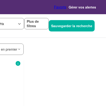
Favoris
Gérer vos alertes
Plus de
rix
filtres
Sauvegarder la recherche
s en premier