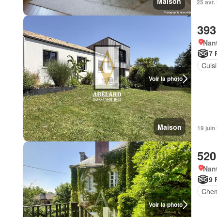
Maison
25 avr
393
Nant
7 
Cuis
Voir la photo
Maison
19 juin
520
Nant
9 
Che
Voir la photo