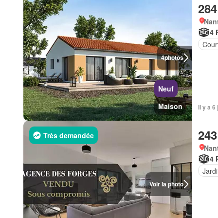
284
Nant
4 
Court
4
photos
Neuf
Maison
Il y a 
243
Très demandée
Nant
4 
Jard
Voir la photo