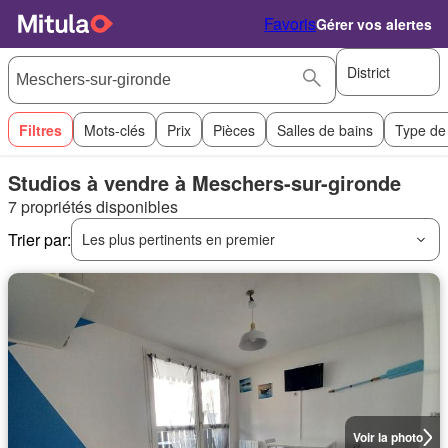
Favoris
Gérer vos alertes
District
Filtres
Mots-clés
Prix
Pièces
Salles de bains
Type de
Studios à vendre à Meschers-sur-gironde
7 propriétés disponibles
Trier par:
Les plus pertinents en premier
Voir la photo