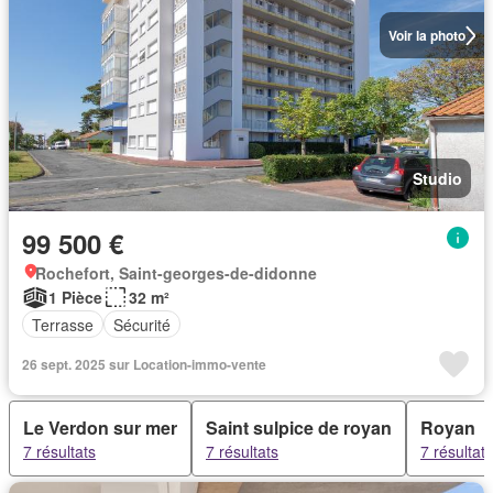
Voir la photo
Studio
99 500 €
Rochefort, Saint-georges-de-didonne
1 Pièce
32 m²
Terrasse
Sécurité
26 sept. 2025 sur Location-immo-vente
Le Verdon sur mer
Saint sulpice de royan
Royan
7 résultats
7 résultats
7 résultats