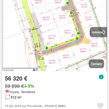
2
photos
Terrain
56 320 €
59 290 €
5%
Troyes, Verrières
512 m²
16 juil. 2026 sur ParuVendu - FRANCE IMMO