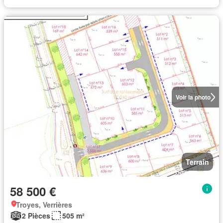
Voir la photo
Terrain
58 500 €
Troyes, Verrières
2 Pièces
505 m²