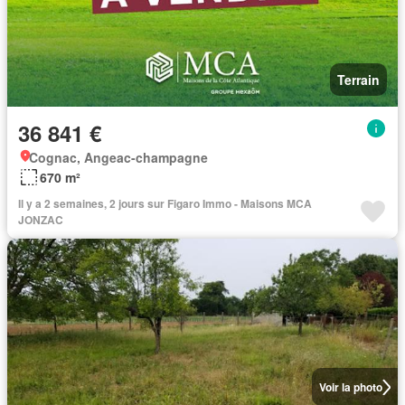
Terrain
36 841 €
Cognac, Angeac-champagne
670 m²
Il y a 2 semaines, 2 jours sur Figaro Immo - Maisons MCA
JONZAC
Voir la photo