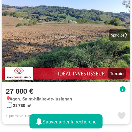
5
photos
Terrain
27 000 €
Agen, Saint-hilaire-de-lusignan
23 780 m²
1 juil. 2026 sur Figaro Immo - DR HOUSE IMMO
Sauvegarder la recherche