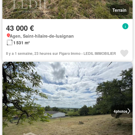
Terrain
43 000 €
Agen, Saint-hilaire-de-lusignan
1 531 m²
Il y a 1 semaine, 23 heures sur Figaro Immo - LEDIL IMMOBILIER
4
photos