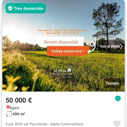
Très demandée
Voir la photo
Terrain
50 000 €
Agen
490 m²
9 juil. 2026 sur ParuVendu - Alpha Constructions