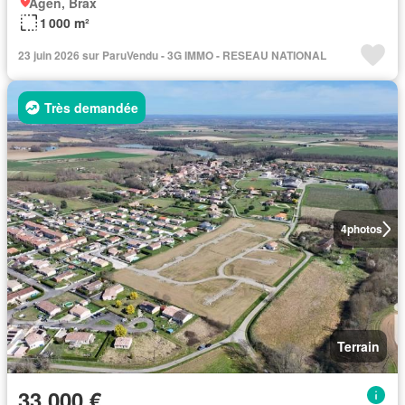
Agen, Brax
1 000 m²
23 juin 2026 sur ParuVendu - 3G IMMO - RESEAU NATIONAL
Très demandée
4
photos
Terrain
33 000 €