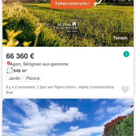
Terrain
66 360 €
Agen, Sérignac-sur-garonne
948 m²
Jardin
Piscine
Il y a 2 semaines, 1 jour sur Figaro Immo - Alpha Constructions
Boé