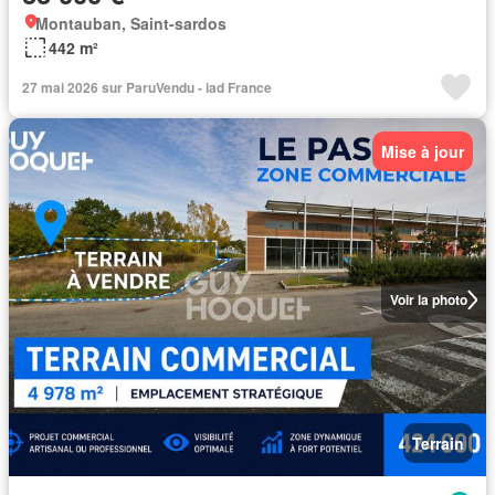
Montauban, Saint-sardos
442 m²
27 mai 2026 sur ParuVendu - iad France
Mise à jour
Voir la photo
Terrain