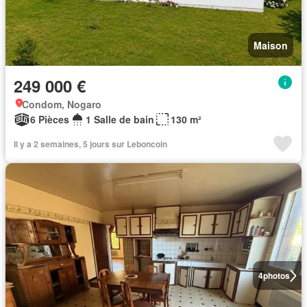
Maison
249 000 €
Condom, Nogaro
6 Pièces
1 Salle de bain
130 m²
Il y a 2 semaines, 5 jours sur Leboncoin
4
photos