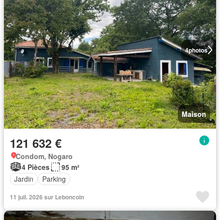
4
photos
Maison
121 632 €
Condom, Nogaro
4 Pièces
95 m²
Jardin
Parking
11 juil. 2026 sur Leboncoin