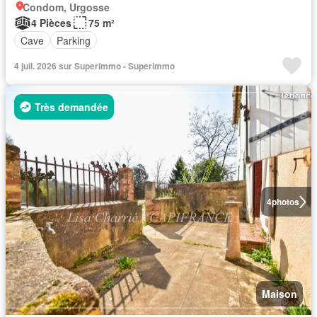
Condom, Urgosse
4 Pièces
75 m²
Cave
Parking
4 juil. 2026 sur Superimmo - Superimmo
Très demandée
4
photos
Maison