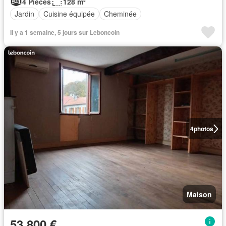
4 Pièces
128 m²
Jardin
Cuisine équipée
Cheminée
Il y a 1 semaine, 5 jours sur Leboncoin
4
photos
Maison
53 800 €