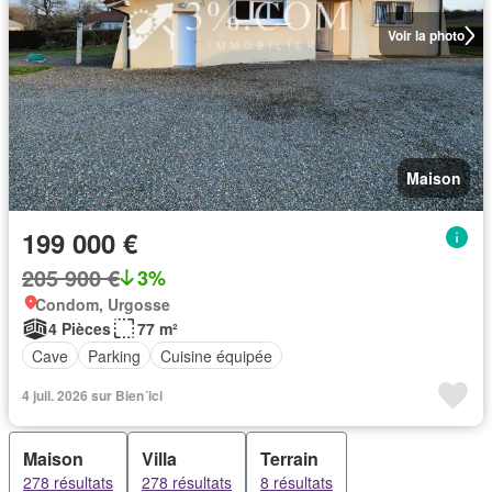
Voir la photo
Maison
199 000 €
205 900 €
3%
Condom, Urgosse
4 Pièces
77 m²
Cave
Parking
Cuisine équipée
4 juil. 2026 sur Bien´ici
Maison
Villa
Terrain
278 résultats
278 résultats
8 résultats