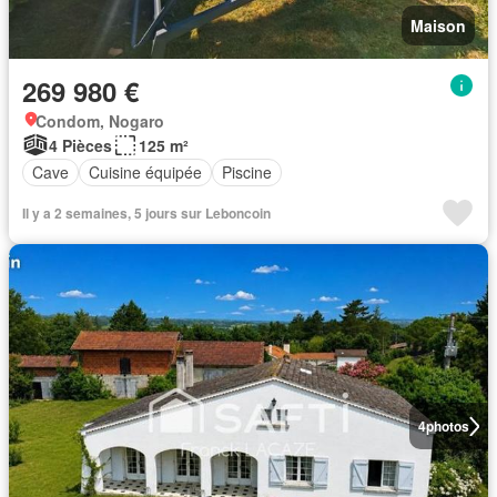
Maison
269 980 €
Condom, Nogaro
4 Pièces
125 m²
Cave
Cuisine équipée
Piscine
Il y a 2 semaines, 5 jours sur Leboncoin
4
photos