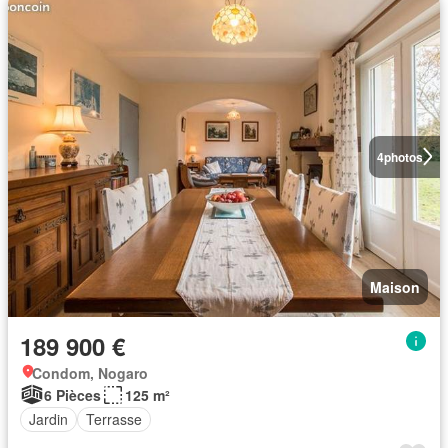
4
photos
Maison
189 900 €
Condom, Nogaro
6 Pièces
125 m²
Jardin
Terrasse