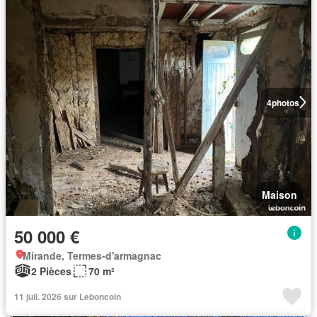
4
photos
Maison
50 000 €
Mirande, Termes-d'armagnac
2 Pièces
70 m²
11 juil. 2026 sur Leboncoin