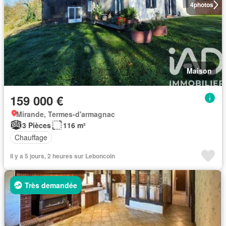
4
photos
Maison
159 000 €
Mirande, Termes-d'armagnac
3 Pièces
116 m²
Chauffage
Il y a 5 jours, 2 heures sur Leboncoin
Très demandée