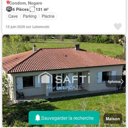
Condom, Nogaro
6 Pièces
131 m²
Cave
Parking
Piscine
15 juin 2026 sur Leboncoin
4
photos
Sauvegarder la recherche
Maison