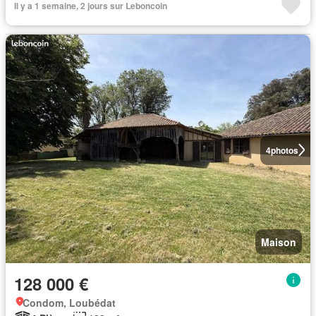
Il y a 1 semaine, 2 jours sur Leboncoin
4
photos
Maison
128 000 €
Condom, Loubédat