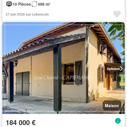
10 Pièces
498 m²
27 juin 2026 sur Leboncoin
4
photos
Maison
184 000 €