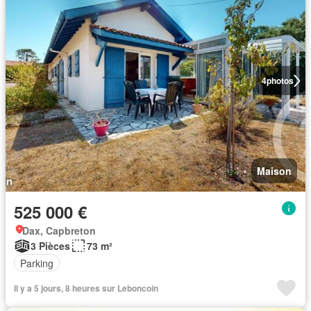
4
photos
Maison
525 000 €
Dax, Capbreton
3 Pièces
73 m²
Parking
Il y a 5 jours, 8 heures sur Leboncoin