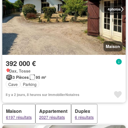
4
photos
Maison
392 000 €
Dax, Tosse
3 Pièces
95 m²
Cave
Parking
Il y a 2 jours, 8 heures sur ImmobilierNotaires
Maison
Appartement
Duplex
6197 résultats
2027 résultats
6 résultats