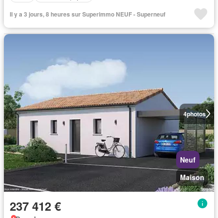
Il y a 3 jours, 8 heures sur Superimmo NEUF - Superneuf
4
photos
Neuf
Maison
237 412 €