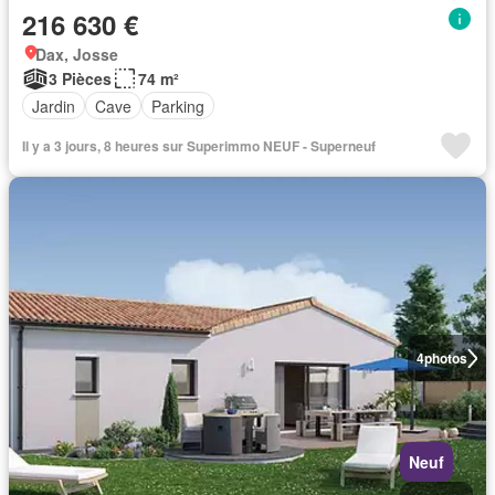
216 630 €
Dax, Josse
3 Pièces
74 m²
Jardin
Cave
Parking
Il y a 3 jours, 8 heures sur Superimmo NEUF - Superneuf
4
photos
Neuf