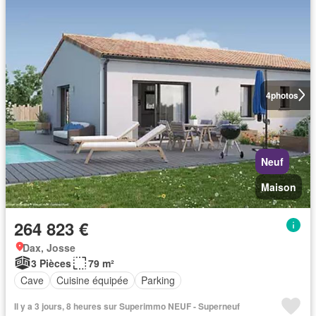
4
photos
Neuf
Maison
264 823 €
Dax, Josse
3 Pièces
79 m²
Cave
Cuisine équipée
Parking
Il y a 3 jours, 8 heures sur Superimmo NEUF - Superneuf