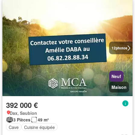
12
photos
Neuf
Maison
392 000 €
Dax, Saubion
3 Pièces
49 m²
Cave
Cuisine équipée