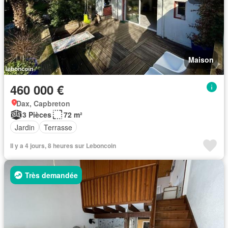
Maison
460 000 €
Dax, Capbreton
3 Pièces
72 m²
Jardin
Terrasse
Il y a 4 jours, 8 heures sur Leboncoin
Très demandée