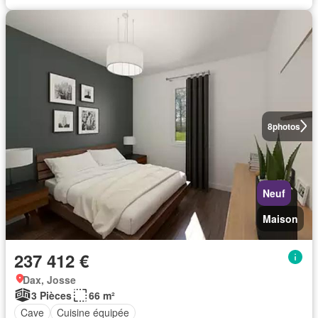
8
photos
Neuf
Maison
237 412 €
Dax, Josse
3 Pièces
66 m²
Cave
Cuisine équipée