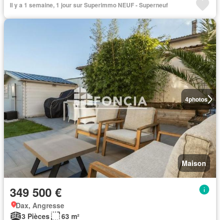
Il y a 1 semaine, 1 jour sur Superimmo NEUF - Superneuf
4
photos
Maison
349 500 €
Dax, Angresse
3 Pièces
63 m²