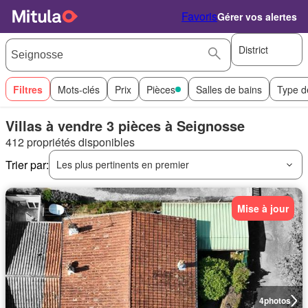
Favoris
Gérer vos alertes
District
Filtres
Mots-clés
Prix
Pièces
Salles de bains
Type d
Villas à vendre 3 pièces à Seignosse
412 propriétés disponibles
Trier par:
Les plus pertinents en premier
Mise à jour
4
photos