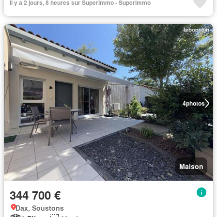
Il y a 2 jours, 8 heures sur Superimmo - Superimmo
4
photos
Maison
344 700 €
Dax, Soustons