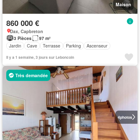
Maison
860 000 €
Dax, Capbreton
3 Pièces
97 m²
Jardin
Cave
Terrasse
Parking
Ascenseur
Il y a 1 semaine, 3 jours sur Leboncoin
Très demandée
4
photos