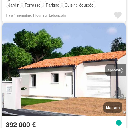
Jardin
Terrasse
Parking
Cuisine équipée
Il y a 1 semaine, 1 jour sur Leboncoin
4
photos
Maison
392 000 €