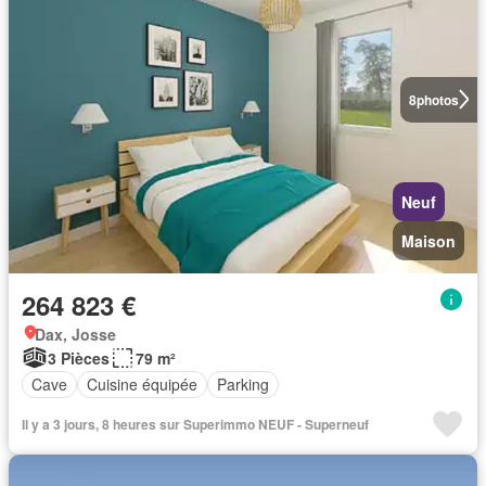
8
photos
Neuf
Maison
264 823 €
Dax, Josse
3 Pièces
79 m²
Cave
Cuisine équipée
Parking
Il y a 3 jours, 8 heures sur Superimmo NEUF - Superneuf