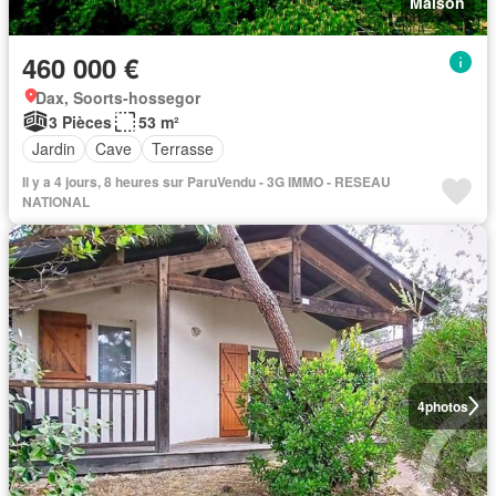
Maison
460 000 €
Dax, Soorts-hossegor
3 Pièces
53 m²
Jardin
Cave
Terrasse
Il y a 4 jours, 8 heures sur ParuVendu - 3G IMMO - RESEAU
NATIONAL
4
photos