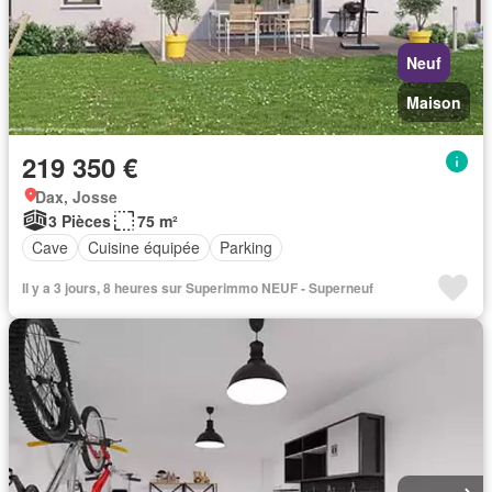
Neuf
Maison
219 350 €
Dax, Josse
3 Pièces
75 m²
Cave
Cuisine équipée
Parking
Il y a 3 jours, 8 heures sur Superimmo NEUF - Superneuf