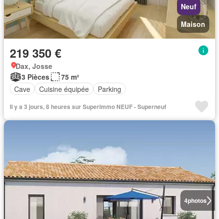
Neuf
Maison
219 350 €
Dax, Josse
3 Pièces
75 m²
Cave
Cuisine équipée
Parking
Il y a 3 jours, 8 heures sur Superimmo NEUF - Superneuf
4
photos