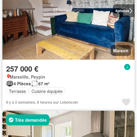
4
photos
Maison
257 000 €
Marseille, Peypin
4 Pièces
67 m²
Terrasse
Cuisine équipée
Il y a 2 semaines, 6 heures sur Leboncoin
Très demandée