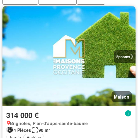
2
photos
Maison
314 000 €
Brignoles, Plan-d'aups-sainte-baume
4 Pièces
90 m²
Jardin
Parking