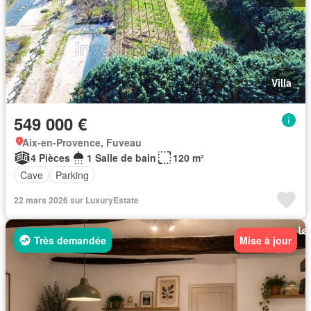
Villa
549 000 €
Aix-en-Provence, Fuveau
4 Pièces
1 Salle de bain
120 m²
Cave
Parking
22 mars 2026 sur LuxuryEstate
Très demandée
Mise à jour