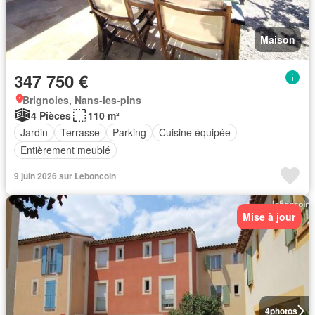
Maison
347 750 €
Brignoles, Nans-les-pins
4 Pièces
110 m²
Jardin
Terrasse
Parking
Cuisine équipée
Entièrement meublé
9 juin 2026 sur Leboncoin
Mise à jour
4
photos