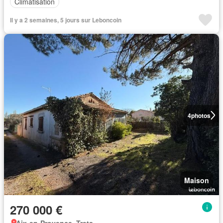
Climatisation
Il y a 2 semaines, 5 jours sur Leboncoin
4
photos
Maison
270 000 €
Aix-en-Provence, Trets