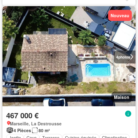
Nouveau
4
photos
Maison
467 000 €
Marseille, La Destrousse
4 Pièces
80 m²
Jardin
Cave
Terrasse
Cuisine équipée
Climatisation