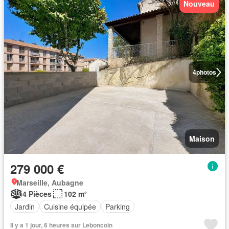
Nouveau
4
photos
Maison
279 000 €
Marseille, Aubagne
4 Pièces
102 m²
Jardin
Cuisine équipée
Parking
Il y a 1 jour, 6 heures sur Leboncoin