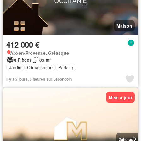
Maison
412 000 €
Aix-en-Provence, Gréasque
4 Pièces
85 m²
Jardin
Climatisation
Parking
Il y a 2 jours, 6 heures sur Leboncoin
Mise à jour
2
photos