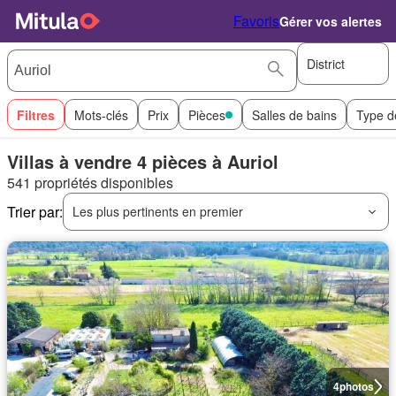
Favoris
Gérer vos alertes
District
Filtres
Mots-clés
Prix
Pièces
Salles de bains
Type d
Villas à vendre 4 pièces à Auriol
541 propriétés disponibles
Trier par:
Les plus pertinents en premier
4
photos