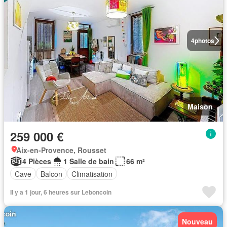
4
photos
Maison
259 000 €
Aix-en-Provence, Rousset
4 Pièces
1 Salle de bain
66 m²
Cave
Balcon
Climatisation
Il y a 1 jour, 6 heures sur Leboncoin
Nouveau