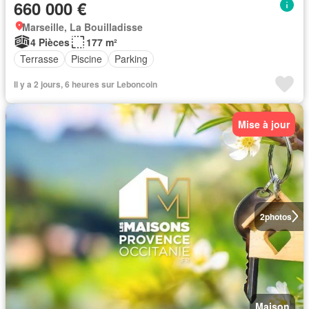
660 000 €
Marseille, La Bouilladisse
4 Pièces
177 m²
Terrasse
Piscine
Parking
Il y a 2 jours, 6 heures sur Leboncoin
Mise à jour
2
photos
Maison