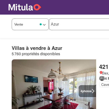
Villas à vendre à Azur
5 760 propriétés disponibles
421
Dax,
4 
Cav
4
photos