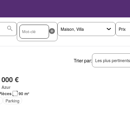
Prix
Trier par:
Les plus pertinent
 000 €
 Azur
Pièces
90 m²
e
Parking