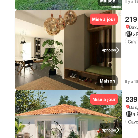
Maison
Il y a 
219
Mise à jour
Dax,
5 
Cuis
4
photos
Maison
Il y a 
239
Mise à jour
Dax,
4 
Cav
3
photos