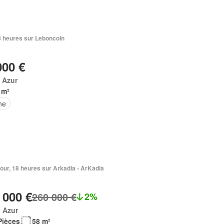
18 heures sur Leboncoin
000 €
 Azur
 m²
ne
1 jour, 18 heures sur Arkadia - ArKadia
 000 €
260 000 €
2%
 Azur
Pièces
58 m²