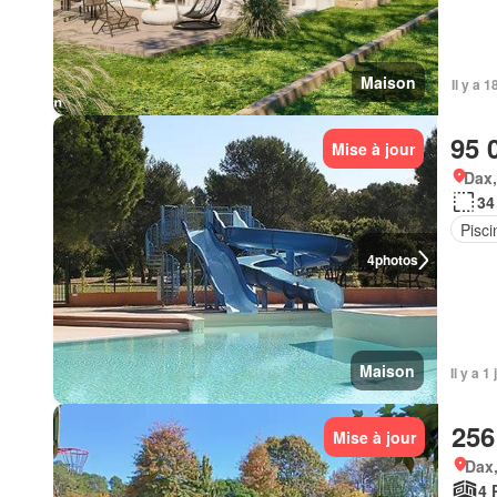
Maison
Il y a 
95 
Mise à jour
Dax,
34
Pisci
4
photos
Maison
Il y a 
256
Mise à jour
Dax,
4 