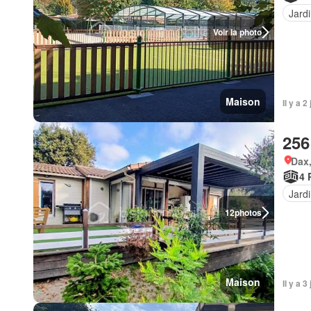
Jard
Voir la photo
Maison
Il y a 
256
Dax,
4 
Jard
12
photos
Maison
Il y a 