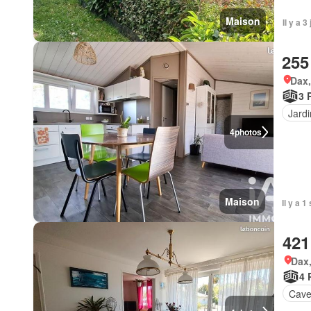
Maison
Il y a 
255
Dax,
3 
Jardi
4
photos
Maison
Il y a 
421
Dax
4 
Cav