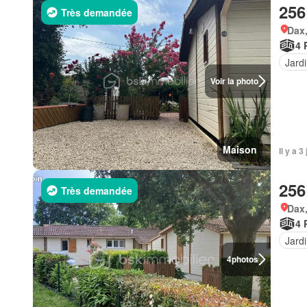
256
Très demandée
Dax,
4 
Jard
Voir la photo
Maison
Il y a 
256
Très demandée
Dax,
4 
Jard
4
photos