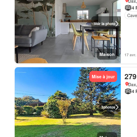
Dax,
4 
Cav
Voir la photo
Maison
17 avr.
279
Mise à jour
Dax,
4 
3
photos