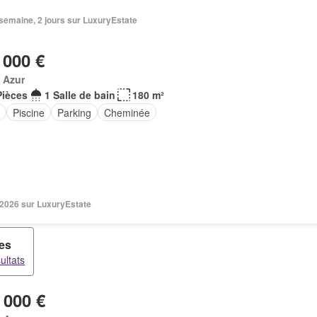
1 semaine, 2 jours sur LuxuryEstate
 000 €
 Azur
Pièces
1 Salle de bain
180 m²
e
Piscine
Parking
Cheminée
 2026 sur LuxuryEstate
ces
ultats
 000 €