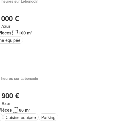
18 heures sur Leboncoin
 000 €
 Azur
Pièces
100 m²
ine équipée
18 heures sur Leboncoin
 900 €
 Azur
Pièces
86 m²
e
Cuisine équipée
Parking