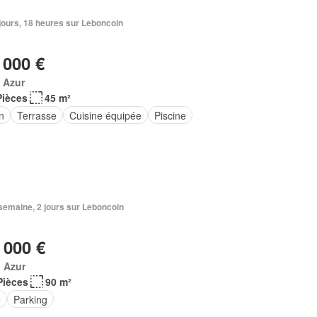
3 jours, 18 heures sur Leboncoin
 000 €
 Azur
Pièces
45 m²
n
Terrasse
Cuisine équipée
Piscine
1 semaine, 2 jours sur Leboncoin
 000 €
, Azur
Pièces
90 m²
e
Parking