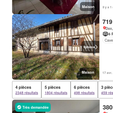
Maison
Il y a 
719
Dax,
6 
Cav
4
photos
Maison
17 avr.
4 pièces
5 pièces
6 pièces
3 piè
2348 résultats
1804 résultats
498 résultats
459 rés
380
Très demandée