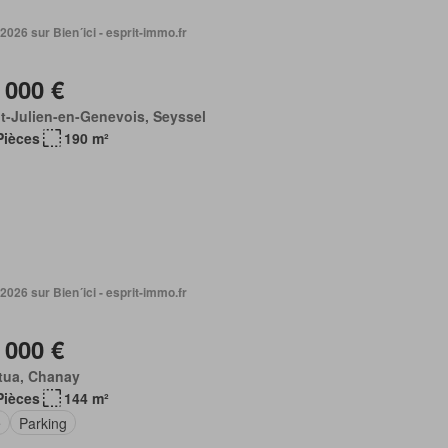
 2026 sur Bien´ici - esprit-immo.fr
 000 €
t-Julien-en-Genevois, Seyssel
Pièces
190 m²
 2026 sur Bien´ici - esprit-immo.fr
 000 €
tua, Chanay
Pièces
144 m²
e
Parking