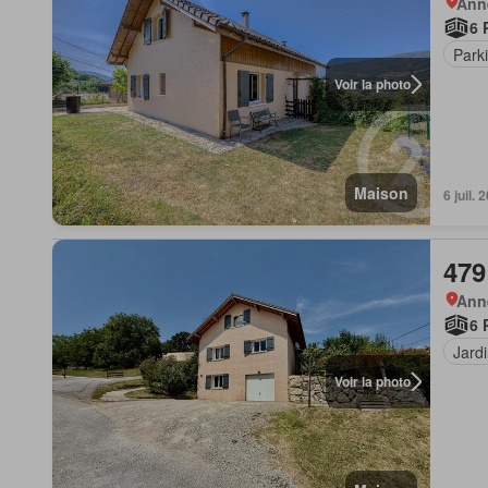
Anne
6 
Park
Voir la photo
Maison
6 juil. 
479
Anne
6 
Jard
Voir la photo