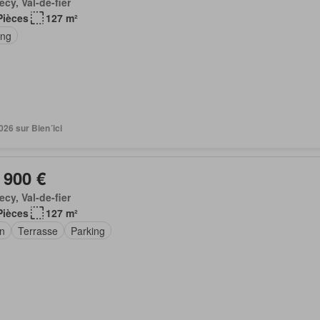
cy, Val-de-fier
Pièces
127 m²
ing
2026 sur Bien´ici
 900 €
cy, Val-de-fier
Pièces
127 m²
in
Terrasse
Parking