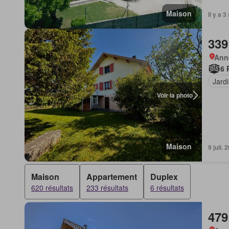
Maison
Il y a 
339
Anne
6 
Jard
Voir la photo
Maison
9 juil.
Maison
Appartement
Duplex
620 résultats
233 résultats
6 résultats
479