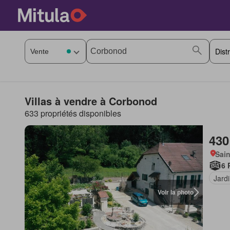
Villas à vendre à Corbonod
633 propriétés disponibles
430
Sain
6 
Jard
Voir la photo