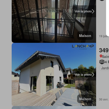
Voir la photo
Maison
19 juin
349
Sain
4 
Jard
Voir la photo
Maison
30 avr.