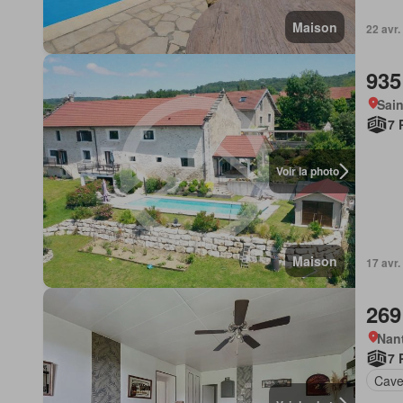
Maison
22 avr.
935
Sain
7 
Voir la photo
Maison
17 avr.
269
Nan
7 
Cav