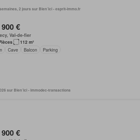
3 semaines, 2 jours sur Bien´ici - esprit-immo.fr
 900 €
cy, Val-de-fier
Pièces
112 m²
in
Cave
Balcon
Parking
 2026 sur Bien´ici - immodec-transactions
 900 €