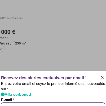
 2026 sur Bien´ici
 000 €
rmont
Pièces
250 m²
on
 2026 sur Bien´ici
Entrez votre email et soyez le premier informé des nouveautés
sur :
 000 €
Villa corbonod
rmont
E-mail *
 Pièces
335 m²