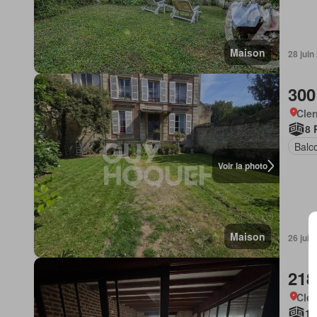
Maison
28 juin
300
Cle
8 
Balc
Voir la photo
Maison
26 juin
218
Cle
12