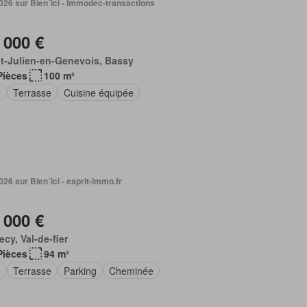
 2026 sur Bien´ici - immodec-transactions
 000 €
t-Julien-en-Genevois, Bassy
Pièces
100 m²
e
Terrasse
Cuisine équipée
 2026 sur Bien´ici - esprit-immo.fr
 000 €
cy, Val-de-fier
Pièces
94 m²
e
Terrasse
Parking
Cheminée