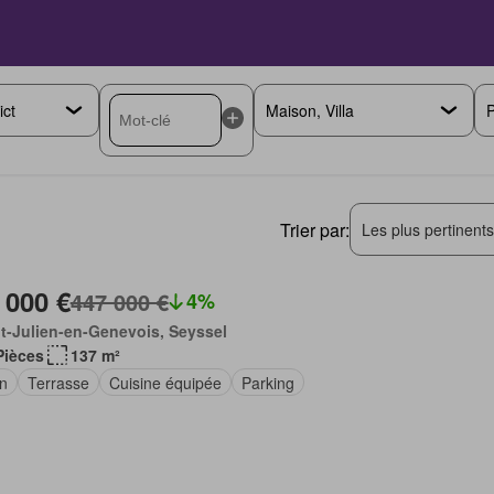
P
Trier par:
Les plus pertinent
 000 €
447 000 €
4%
t-Julien-en-Genevois, Seyssel
Pièces
137 m²
in
Terrasse
Cuisine équipée
Parking