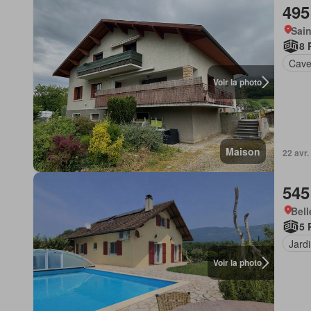
495
Sain
8 
Cav
Voir la photo
Maison
22 avr.
545
Bell
5 
Jard
Voir la photo