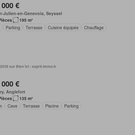
 000 €
t-Julien-en-Genevois, Seyssel
Pièces
195 m²
e
Parking
Terrasse
Cuisine équipée
Chauffage
 2026 sur Bien´ici - esprit-immo.fr
 000 €
ey, Anglefort
Pièces
135 m²
in
Cave
Terrasse
Piscine
Parking