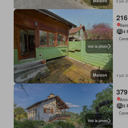
Maison
6 juil.
216
Sain
4 
Cav
Voir la photo
Maison
4 juil.
379
Anne
5 
Cav
Voir la photo