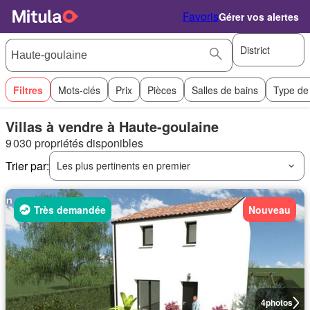
Favoris
Gérer vos alertes
District
Filtres
Mots-clés
Prix
Pièces
Salles de bains
Type de
Villas à vendre à Haute-goulaine
9 030 propriétés disponibles
Trier par:
Les plus pertinents en premier
Très demandée
Nouveau
4
photos