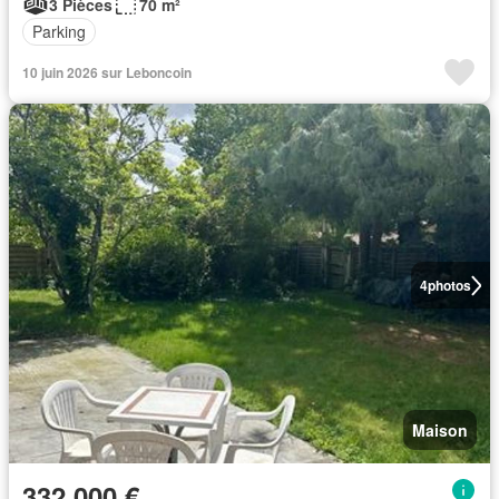
3 Pièces
70 m²
Parking
10 juin 2026 sur Leboncoin
4
photos
Maison
332 000 €