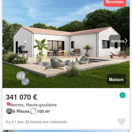
Nouveau
4
photos
Maison
341 070 €
Nantes, Haute-goulaine
6 Pièces
100 m²
Il y a 1 jour, 23 heures sur Leboncoin