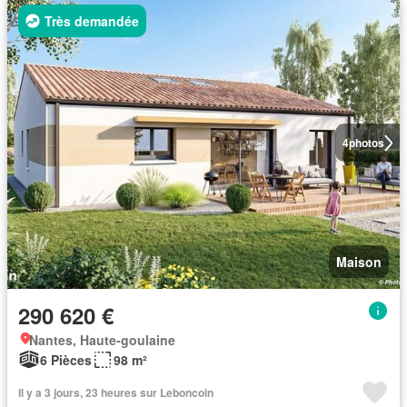
Très demandée
4
photos
Maison
290 620 €
Nantes, Haute-goulaine
6 Pièces
98 m²
Il y a 3 jours, 23 heures sur Leboncoin