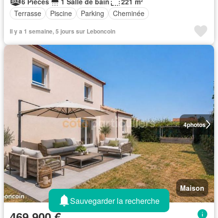
6 Pièces
1 Salle de bain
221 m²
Terrasse
Piscine
Parking
Cheminée
Il y a 1 semaine, 5 jours sur Leboncoin
4
photos
Maison
Sauvegarder la recherche
469 900 €