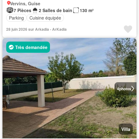
Vervins, Guise
7 Pièces
2 Salles de bain
130 m²
Parking
Cuisine équipée
28 juin 2026 sur Arkadia - ArKadia
Très demandée
4
photos
Villa