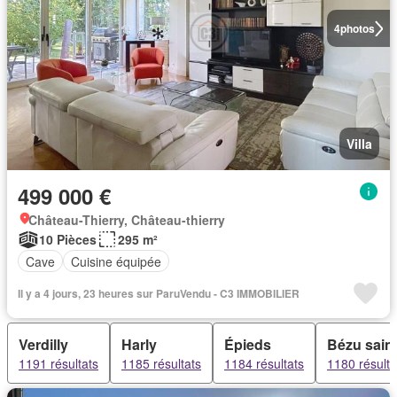
4
photos
Villa
499 000 €
Château-Thierry, Château-thierry
10 Pièces
295 m²
Cave
Cuisine équipée
Il y a 4 jours, 23 heures sur ParuVendu - C3 IMMOBILIER
Verdilly
Harly
Épieds
Bézu sain
1191 résultats
1185 résultats
1184 résultats
1180 résulta