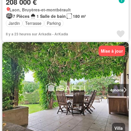
208 000 €
Laon, Bruyères-et-montbérault
7 Pièces
1 Salle de bain
180 m²
Jardin
Terrasse
Parking
Il y a 23 heures sur Arkadia - ArKadia
Mise à jour
4
photos
Villa