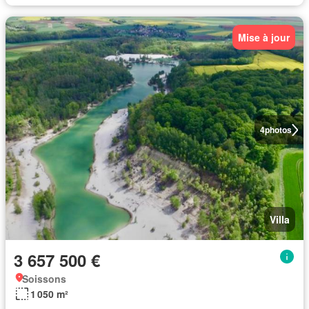
Mise à jour
4
photos
Villa
3 657 500 €
Soissons
1 050 m²