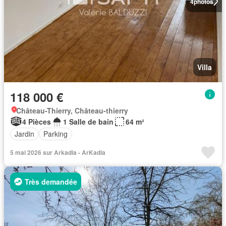
4
photos
Villa
118 000 €
Château-Thierry, Château-thierry
4 Pièces
1 Salle de bain
64 m²
Jardin
Parking
5 mai 2026 sur Arkadia - ArKadia
Très demandée