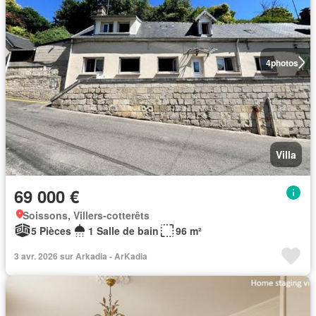
4
photos
Villa
69 000 €
Soissons, Villers-cotterêts
5 Pièces
1 Salle de bain
96 m²
3 avr. 2026 sur Arkadia - ArKadia