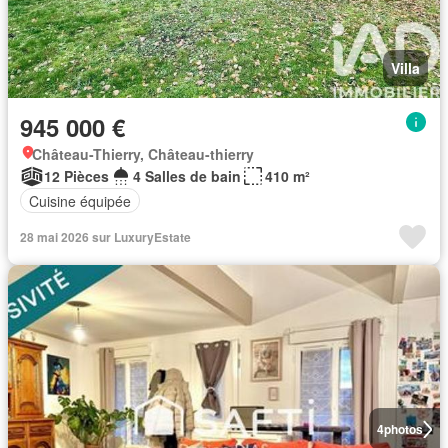
Villa
945 000 €
Château-Thierry, Château-thierry
12 Pièces
4 Salles de bain
410 m²
Cuisine équipée
28 mai 2026 sur LuxuryEstate
4
photos