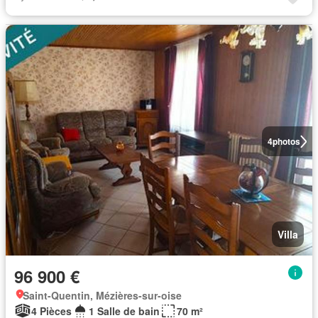
4
photos
Villa
96 900 €
Saint-Quentin, Mézières-sur-oise
4 Pièces
1 Salle de bain
70 m²