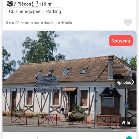
7 Pièces
115 m²
Cuisine équipée
Parking
Il y a 23 heures sur Arkadia - ArKadia
Nouveau
4
photos
Villa