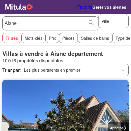
Favoris
Gérer vos alertes
Ville
Filtres
Mots-clés
Prix
Pièces
Salles de bains
Type de
Villas à vendre à Aisne departement
10 016 propriétés disponibles
Trier par:
Les plus pertinents en premier
4
photos