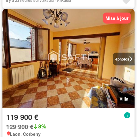
Il y a 23 heures sur Arkadia - ArKadia
Mise à jour
4
photos
Villa
119 900 €
129 900 €
8%
Laon, Corbeny