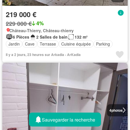
219 000 €
229 000 €
4%
Château-Thierry, Château-thierry
6 Pièces
2 Salles de bain
132 m²
Jardin
Cave
Terrasse
Cuisine équipée
Parking
Il y a 2 jours, 23 heures sur Arkadia - ArKadia
4
photos
Sauvegarder la recherche