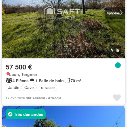
4
photos
Villa
57 500 €
Laon, Tergnier
4 Pièces
1 Salle de bain
70 m²
Jardin
Cave
Terrasse
17 avr. 2026 sur Arkadia - ArKadia
Très demandée