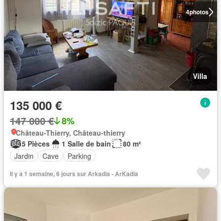
4
photos
Villa
135 000 €
147 000 €
8%
Château-Thierry, Château-thierry
5 Pièces
1 Salle de bain
80 m²
Jardin
Cave
Parking
Il y a 1 semaine, 6 jours sur Arkadia - ArKadia