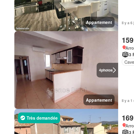
Appartement
Il y a 
159
Arr
3 
Cav
4
photos
Appartement
Il y a
169
Très demandée
Arr
3 