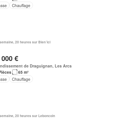
asse
Chauffage
1 semaine, 20 heures sur Bien´ici
 000 €
ondissement de Draguignan, Les Arcs
Pièces
65 m²
asse
Chauffage
1 semaine, 20 heures sur Leboncoin