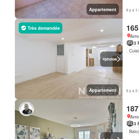
Appartement
Il y a
165
Très demandée
Arr
3 
Cuis
4
photos
Appartement
Il y a 
187
Arr
3 
Balc