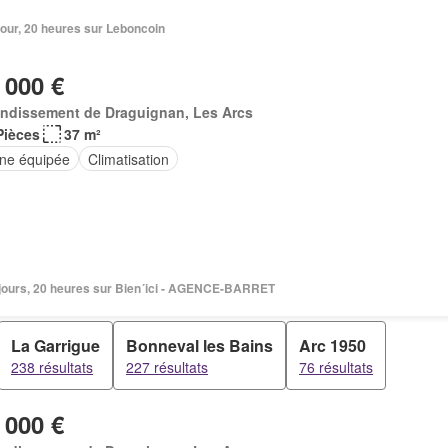
1 jour, 20 heures sur Leboncoin
 000 €
ondissement de Draguignan, Les Arcs
Pièces
37 m²
ine équipée
Climatisation
2 jours, 20 heures sur Bien´ici - AGENCE-BARRET
La Garrigue
Bonneval les Bains
Arc 1950
238 résultats
227 résultats
76 résultats
 000 €