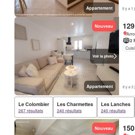
Appartement
Il y a 
129
Nouveau
Arr
2 
Cuis
Voir la photo
Appartement
Il y a 
Le Colombier
Les Charmettes
Les Lanches
267 résultats
240 résultats
240 résultats
150
Nouveau