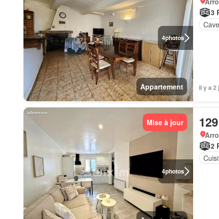
Arr
3 
Cav
4
photos
Appartement
Il y a 
129
Mise à jour
Arr
2 
Cuis
4
photos