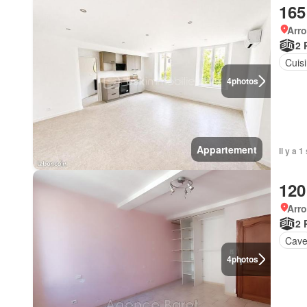
165
Arr
2 
Cuis
4
photos
Appartement
Il y a 
120
Arr
2 
Cav
4
photos