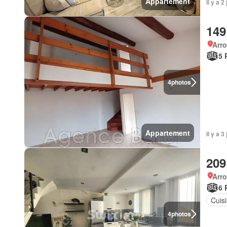
Appartement
Il y a 
149
Arr
5 
4
photos
Appartement
Il y a
209
Arr
6 
Cuis
4
photos