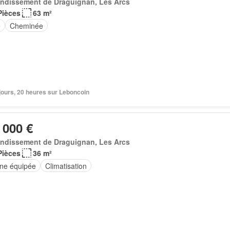
ondissement de Draguignan, Les Arcs
Pièces
63 m²
e
Cheminée
2 jours, 20 heures sur Leboncoin
 000 €
ondissement de Draguignan, Les Arcs
Pièces
36 m²
ine équipée
Climatisation