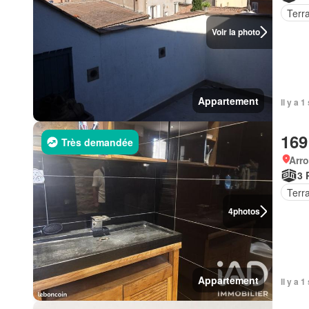
Terr
Voir la photo
Appartement
Il y a 
169
Très demandée
Arr
3 
Terr
4
photos
Appartement
Il y a 