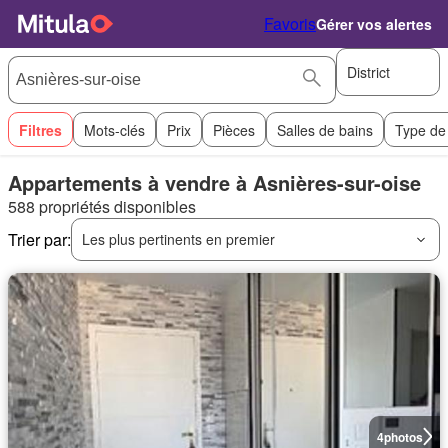
Favoris
Gérer vos alertes
District
Filtres
Mots-clés
Prix
Pièces
Salles de bains
Type de
Appartements à vendre à Asnières-sur-oise
588 propriétés disponibles
Trier par:
Les plus pertinents en premier
4
photos