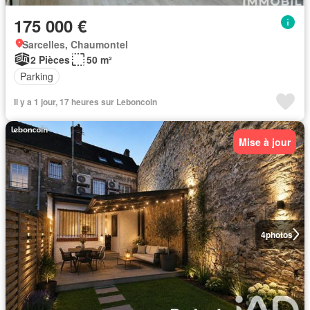
175 000 €
Sarcelles, Chaumontel
2 Pièces
50 m²
Parking
Il y a 1 jour, 17 heures sur Leboncoin
Mise à jour
4
photos