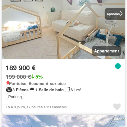
4
photos
Appartement
189 900 €
199 000 €
5%
Pontoise, Beaumont-sur-oise
3 Pièces
1 Salle de bain
61 m²
Parking
Il y a 3 jours, 17 heures sur Leboncoin