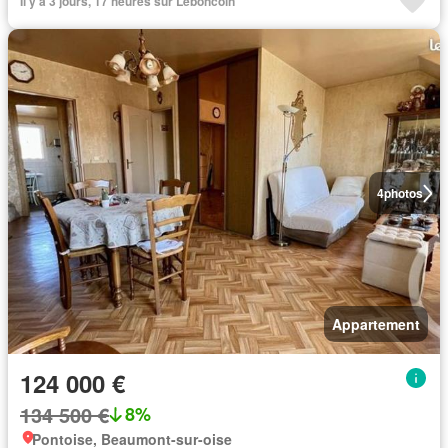
Il y a 3 jours, 17 heures sur Leboncoin
4
photos
Appartement
124 000 €
134 500 €
8%
Pontoise, Beaumont-sur-oise