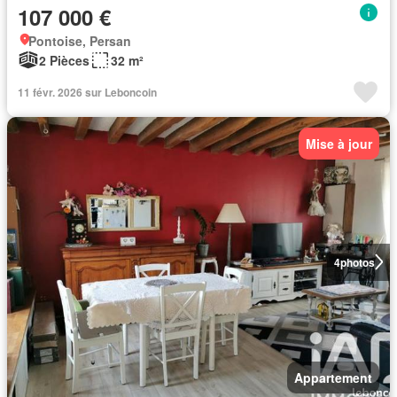
107 000 €
Pontoise, Persan
2 Pièces
32 m²
11 févr. 2026 sur Leboncoin
Mise à jour
4
photos
Appartement