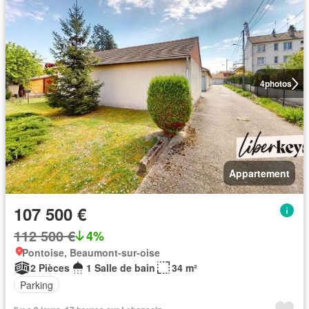
4
photos
Appartement
107 500 €
112 500 €
4%
Pontoise, Beaumont-sur-oise
2 Pièces
1 Salle de bain
34 m²
Parking