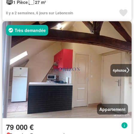
1 Pièce
27 m²
Il y a 2 semaines, 6 jours sur Leboncoin
Très demandée
4
photos
Appartement
79 000 €