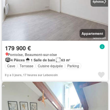
4
photos
Appartement
179 900 €
Pontoise, Beaumont-sur-oise
4 Pièces
1 Salle de bain
63 m²
Cave
Terrasse
Cuisine équipée
Parking
Il y a 3 jours, 17 heures sur Leboncoin