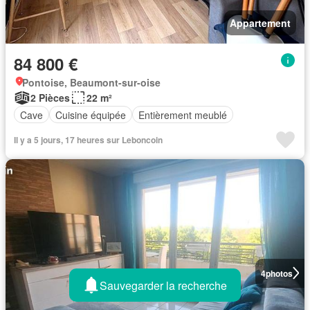
Appartement
84 800 €
Pontoise, Beaumont-sur-oise
2 Pièces
22 m²
Cave
Cuisine équipée
Entièrement meublé
Il y a 5 jours, 17 heures sur Leboncoin
4
photos
Sauvegarder la recherche