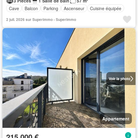
3 Pièces
1 Salle de bain
57 m²
Cave
Balcon
Parking
Ascenseur
Cuisine équipée
2 juil. 2026 sur Superimmo - Superimmo
Voir la photo
Appartement
215 000 €