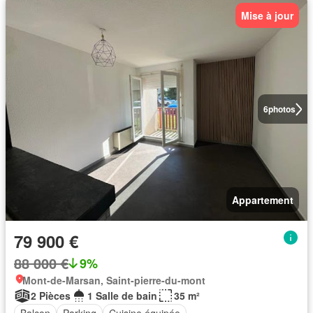
Mise à jour
6
photos
Appartement
79 900 €
88 000 €
9%
Mont-de-Marsan, Saint-pierre-du-mont
2 Pièces
1 Salle de bain
35 m²
Balcon
Parking
Cuisine équipée