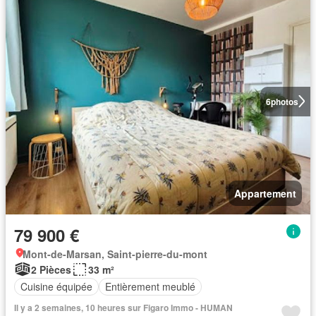
6
photos
Appartement
79 900 €
Mont-de-Marsan, Saint-pierre-du-mont
2 Pièces
33 m²
Cuisine équipée
Entièrement meublé
Il y a 2 semaines, 10 heures sur Figaro Immo - HUMAN