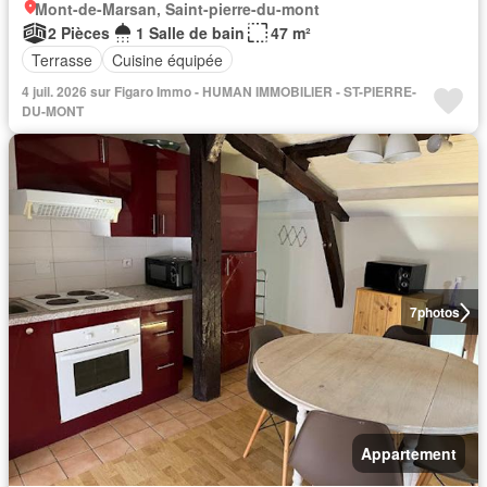
Mont-de-Marsan, Saint-pierre-du-mont
2 Pièces
1 Salle de bain
47 m²
Terrasse
Cuisine équipée
4 juil. 2026 sur Figaro Immo - HUMAN IMMOBILIER - ST-PIERRE-
DU-MONT
7
photos
Appartement