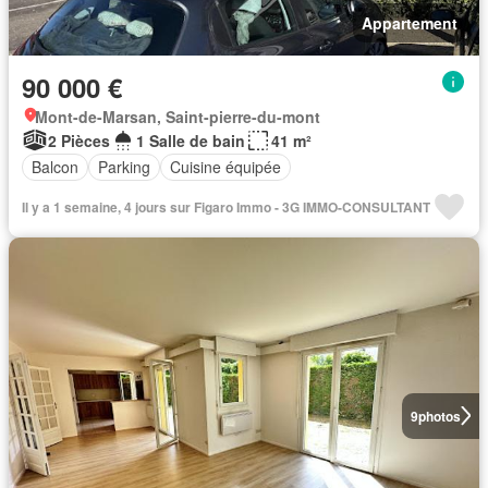
Appartement
90 000 €
Mont-de-Marsan, Saint-pierre-du-mont
2 Pièces
1 Salle de bain
41 m²
Balcon
Parking
Cuisine équipée
Il y a 1 semaine, 4 jours sur Figaro Immo - 3G IMMO-CONSULTANT
9
photos