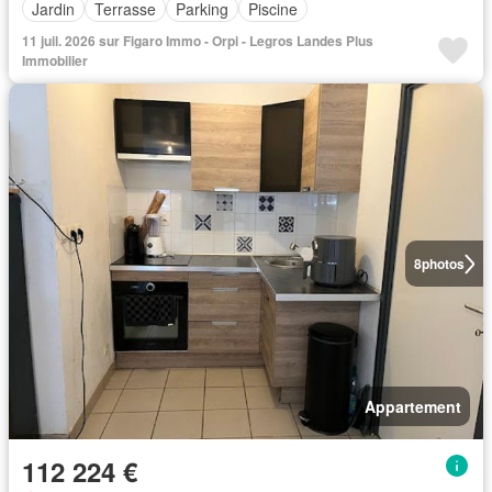
Jardin
Terrasse
Parking
Piscine
11 juil. 2026 sur Figaro Immo - Orpi - Legros Landes Plus
Immobilier
8
photos
Appartement
112 224 €