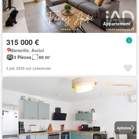
Appartement
315 000 €
Marseille, Auriol
3 Pièces
60 m²
3 juil. 2026 sur Leboncoin
4
photos