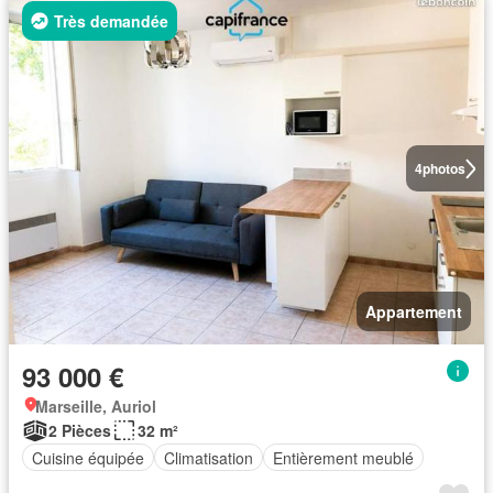
Très demandée
4
photos
Appartement
93 000 €
Marseille, Auriol
2 Pièces
32 m²
Cuisine équipée
Climatisation
Entièrement meublé