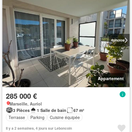
4
photos
Appartement
285 000 €
Marseille, Auriol
3 Pièces
1 Salle de bain
67 m²
Terrasse
Parking
Cuisine équipée
Il y a 2 semaines, 4 jours sur Leboncoin