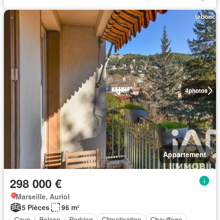
4
photos
Appartement
298 000 €
Marseille, Auriol
5 Pièces
96 m²
Cave
Balcon
Parking
Climatisation
Chauffage