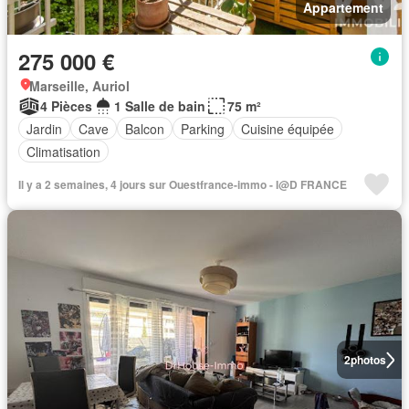
Appartement
275 000 €
Marseille, Auriol
4 Pièces
1 Salle de bain
75 m²
Jardin
Cave
Balcon
Parking
Cuisine équipée
Climatisation
Il y a 2 semaines, 4 jours sur Ouestfrance-immo - I@D FRANCE
2
photos