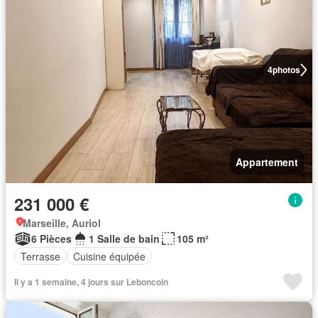
4
photos
Appartement
231 000 €
Marseille, Auriol
6 Pièces
1 Salle de bain
105 m²
Terrasse
Cuisine équipée
Il y a 1 semaine, 4 jours sur Leboncoin