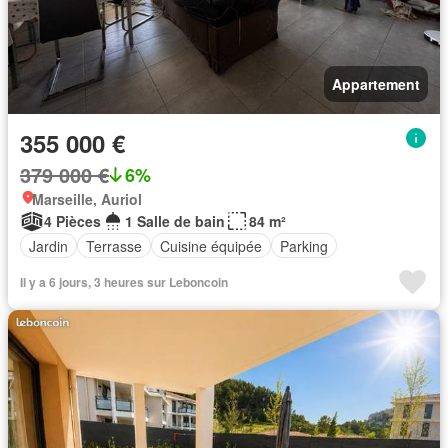
Appartement
355 000 €
379 000 €
6%
Marseille, Auriol
4 Pièces
1 Salle de bain
84 m²
Jardin
Terrasse
Cuisine équipée
Parking
Il y a 6 jours, 3 heures sur Leboncoin