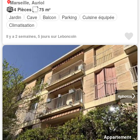
Marseille, Auriol
4 Pièces
75 m²
Jardin
Cave
Balcon
Parking
Cuisine équipée
Climatisation
Il y a 2 semaines, 5 jours sur Leboncoin
4
photos
Appartement