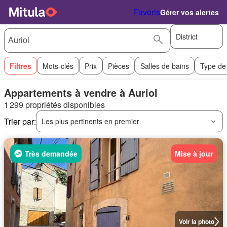
Favoris
Gérer vos alertes
District
Filtres
Mots-clés
Prix
Pièces
Salles de bains
Type de
Appartements à vendre à Auriol
1 299 propriétés disponibles
Trier par:
Les plus pertinents en premier
Très demandée
Mise à jour
Voir la photo