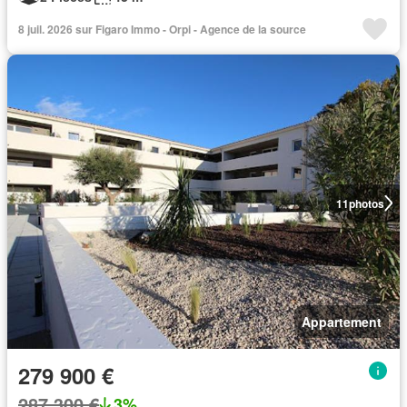
8 juil. 2026 sur Figaro Immo - Orpi - Agence de la source
11
photos
Appartement
279 900 €
287 300 €
3%