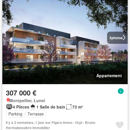
3
photos
Appartement
307 000 €
Montpellier, Lunel
4 Pièces
1 Salle de bain
73 m²
Parking
Terrasse
Il y a 2 semaines, 1 jour sur Figaro Immo - Orpi - Bruno
Hermabessière Immobilier