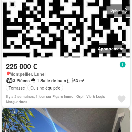
12
photos
Appartement
225 000 €
Montpellier, Lunel
3 Pièces
1 Salle de bain
63 m²
Terrasse
Cuisine équipée
Il y a 2 semaines, 1 jour sur Figaro Immo - Orpi - Vie & Logis
Marguerittes