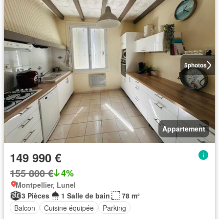
5
photos
Appartement
149 990 €
155 800 €
4%
Montpellier, Lunel
3 Pièces
1 Salle de bain
78 m²
Balcon
Cuisine équipée
Parking