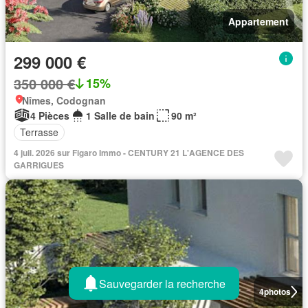
Appartement
299 000 €
350 000 €
15%
Nîmes, Codognan
4 Pièces
1 Salle de bain
90 m²
Terrasse
4 juil. 2026 sur Figaro Immo - CENTURY 21 L'AGENCE DES
GARRIGUES
Sauvegarder la recherche
4
photos