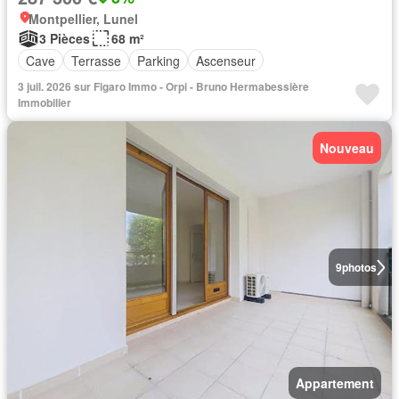
Montpellier, Lunel
3 Pièces
68 m²
Cave
Terrasse
Parking
Ascenseur
3 juil. 2026 sur Figaro Immo - Orpi - Bruno Hermabessière
Immobilier
Nouveau
9
photos
Appartement