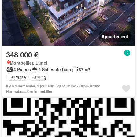
Appartement
348 000 €
Montpellier, Lunel
4 Pièces
2 Salles de bain
87 m²
Terrasse
Parking
Il y a 2 semaines, 1 jour sur Figaro Immo - Orpi - Bruno
Hermabessière Immobilier