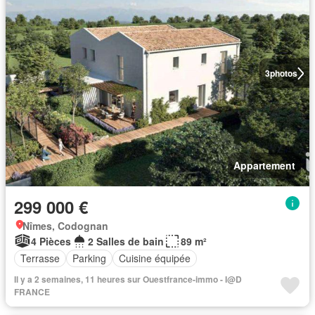
3
photos
Appartement
299 000 €
Nîmes, Codognan
4 Pièces
2 Salles de bain
89 m²
Terrasse
Parking
Cuisine équipée
Il y a 2 semaines, 11 heures sur Ouestfrance-immo - I@D
FRANCE