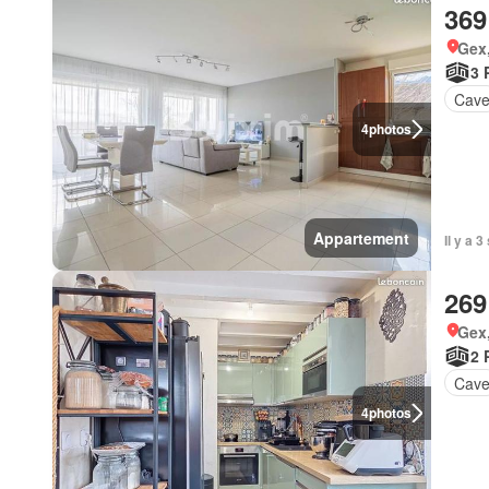
369
Gex
3 
Cav
4
photos
Appartement
Il y a 
269
Gex
2 
Cav
4
photos