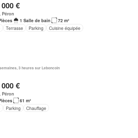
 000 €
, Péron
Pièces
1 Salle de bain
72 m²
e
Terrasse
Parking
Cuisine équipée
3 semaines, 3 heures sur Leboncoin
 000 €
, Péron
Pièces
61 m²
e
Parking
Chauffage