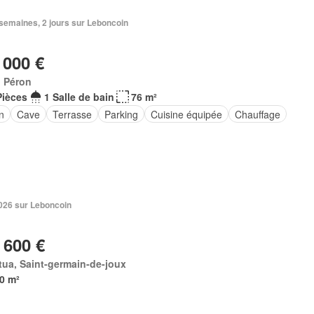
3 semaines, 2 jours sur Leboncoin
 000 €
, Péron
Pièces
1 Salle de bain
76 m²
n
Cave
Terrasse
Parking
Cuisine équipée
Chauffage
 2026 sur Leboncoin
 600 €
ua, Saint-germain-de-joux
0 m²