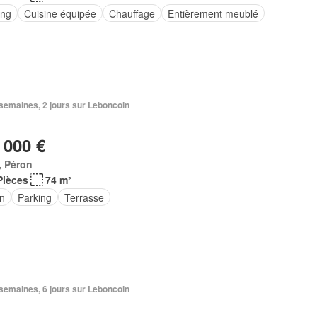
ing
Cuisine équipée
Chauffage
Entièrement meublé
2 semaines, 2 jours sur Leboncoin
 000 €
, Péron
Pièces
74 m²
in
Parking
Terrasse
2 semaines, 6 jours sur Leboncoin