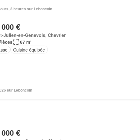
2 jours, 3 heures sur Leboncoin
 000 €
t-Julien-en-Genevois, Chevrier
Pièces
67 m²
asse
Cuisine équipée
 2026 sur Leboncoin
 000 €