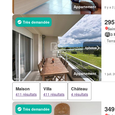
Appartement
Il y a 
295
Très demandée
Sain
3 
Terr
4
photos
Appartement
1 juil.
Maison
Villa
Château
411 résultats
411 résultats
4 résultats
349
Très demandée