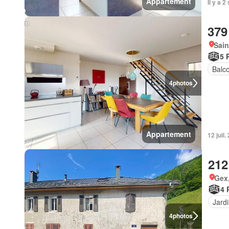
Appartement
Il y a 
379
Sain
5 
Balc
4
photos
Appartement
12 juil
212
Gex,
4 
Jard
4
photos