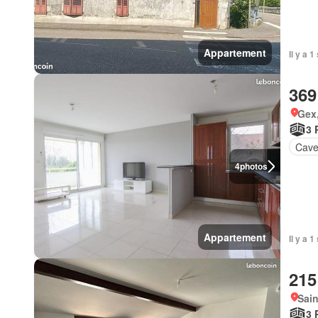
Appartement
Il y a 
369
Gex
3 
Cav
4
photos
Appartement
Il y a 
215
Sain
3 