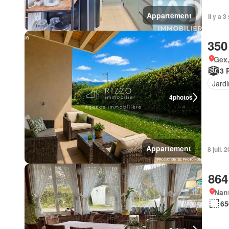
Appartement
Il y a 
350
Gex
3 
Jardi
4
photos
Appartement
8 juil.
864
Nant
65