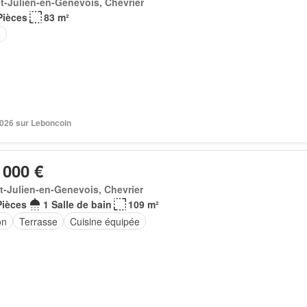
t-Julien-en-Genevois, Chevrier
Pièces
83 m²
e
2026 sur Leboncoin
 000 €
t-Julien-en-Genevois, Chevrier
Pièces
1 Salle de bain
109 m²
on
Terrasse
Cuisine équipée