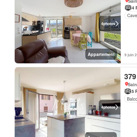
Sain
4 
Cav
4
photos
Appartement
9 juin 
379
Sain
5 
Balc
4
photos