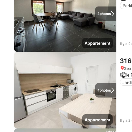
Park
4
photos
Appartement
Il y a 
316
Gex
4 
Jard
4
photos
Appartement
Il y a 