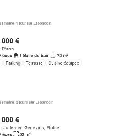
1 semaine, 1 jour sur Leboncoin
 000 €
, Péron
Pièces
1 Salle de bain
72 m²
e
Parking
Terrasse
Cuisine équipée
1 semaine, 2 jours sur Leboncoin
 000 €
t-Julien-en-Genevois, Eloise
Pièces
52 m²