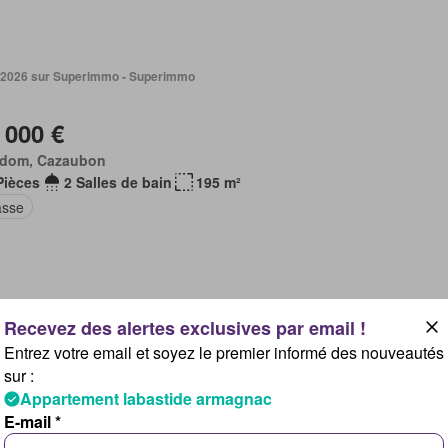
. 2026 sur Superimmo - Superimmo
 000 €
dom, Cazaubon
Pièces
2 Salles de bain
195 m²
asse
s 2026 sur Leboncoin
Entrez votre email et soyez le premier informé des nouveautés
sur :
000 €
Appartement labastide armagnac
dom, Cazaubon
E-mail *
Pièce
20 m²