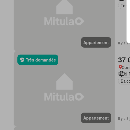
Terr
Appartement
Il y a 
37 
Très demandée
Con
2 
Balc
Appartement
Il y a 