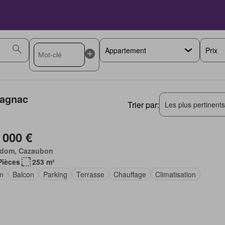
Prix
magnac
Trier par:
Les plus pertinent
 000 €
dom, Cazaubon
Pièces
253 m²
in
Balcon
Parking
Terrasse
Chauffage
Climatisation