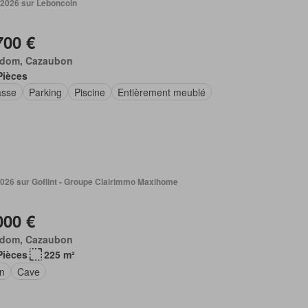
 2026 sur Leboncoin
700 €
dom, Cazaubon
Pièces
asse
Parking
Piscine
Entièrement meublé
2026 sur Goflint - Groupe Clairimmo Maxihome
000 €
dom, Cazaubon
Pièces
225 m²
in
Cave