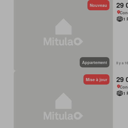
29 
Nouveau
Con
1 
Appartement
Il y a 
29 
Mise à jour
Con
1 