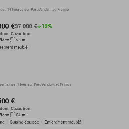
1 jour, 16 heures sur ParuVendu - iad France
900 €
37 000 €
19%
dom, Cazaubon
Pièce
23 m²
èrement meublé
2 semaines, 1 jour sur ParuVendu - iad France
500 €
dom, Cazaubon
Pièce
24 m²
ing
Cuisine équipée
Entièrement meublé