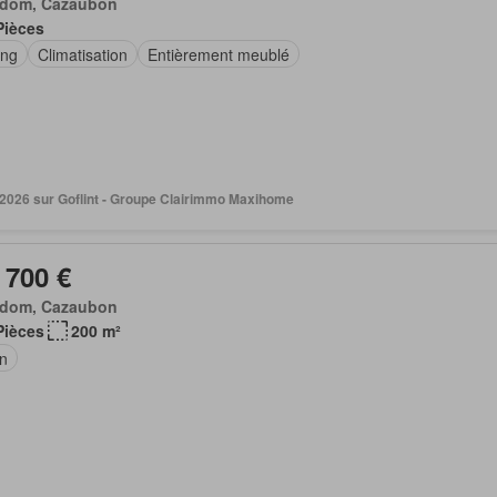
dom, Cazaubon
Pièces
ing
Climatisation
Entièrement meublé
 2026 sur Goflint - Groupe Clairimmo Maxihome
 700 €
dom, Cazaubon
Pièces
200 m²
in