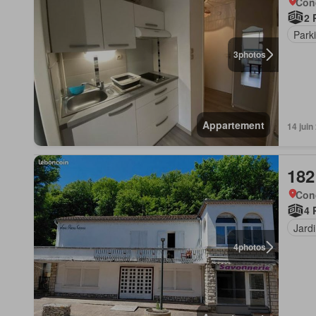
Con
2 
Park
3
photos
Appartement
14 juin
182
Con
4 
Jard
4
photos