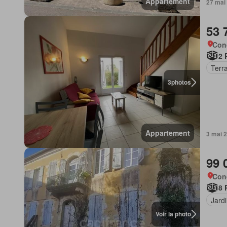
Appartement
27 mai
53 
Con
2 
Terr
3
photos
Appartement
3 mai 
99 
Con
8 
Jard
Voir la photo