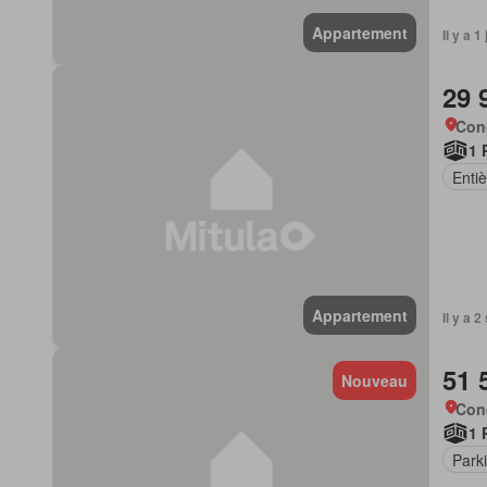
Appartement
Il y a 
29 
Con
1 
Enti
Appartement
Il y a 
51 
Nouveau
Con
1 
Park