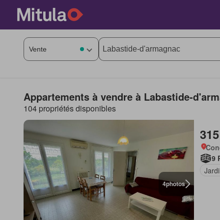
Appartements à vendre à Labastide-d'ar
104 propriétés disponibles
315
Con
9 
Jard
4
photos