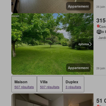
Appartement
26 juin
315
Con
9 
Jard
4
photos
Appartement
26 juin
Maison
Villa
Duplex
507 résultats
507 résultats
3 résultats
51 