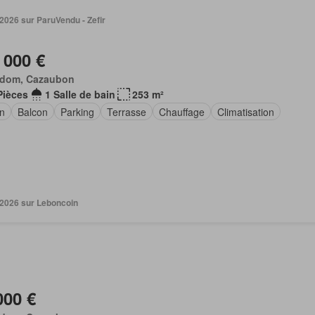
 2026 sur ParuVendu - Zefir
 000 €
dom, Cazaubon
Pièces
1 Salle de bain
253 m²
in
Balcon
Parking
Terrasse
Chauffage
Climatisation
 2026 sur Leboncoin
000 €