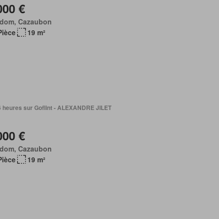
000 €
dom, Cazaubon
Pièce
19 m²
16 heures sur Goflint - ALEXANDRE JILET
000 €
dom, Cazaubon
Pièce
19 m²