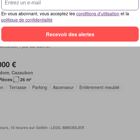
asse
Parking
En vous abonnant, vous acceptez les
conditions d'utilisation
et la
politique de confidentialité
Recevoir des alertes
2 semaines, 1 jour sur Bien´ici
000 €
dom, Cazaubon
Pièces
26 m²
on
Terrasse
Parking
Ascenseur
Entièrement meublé
3 jours, 16 heures sur Goflint - LEDIL IMMOBILIER