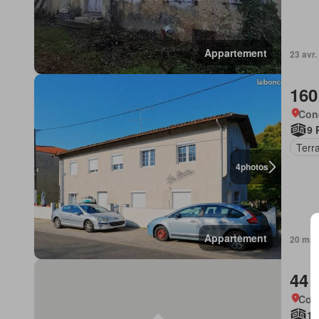
Appartement
23 avr
160
Con
9 
Terr
4
photos
Appartement
20 mar
44 
Con
1 