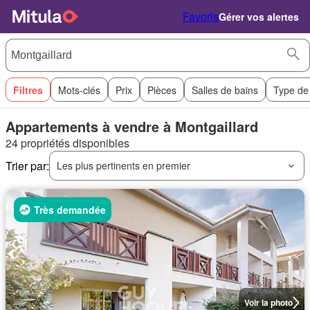
Favoris
Gérer vos alertes
Filtres
Mots-clés
Prix
Pièces
Salles de bains
Type de
Appartements à vendre à Montgaillard
24 propriétés disponibles
Trier par:
Les plus pertinents en premier
Très demandée
Voir la photo