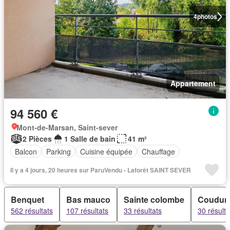
4
photos
Appartement
94 560 €
Mont-de-Marsan, Saint-sever
2 Pièces
1 Salle de bain
41 m²
Balcon
Parking
Cuisine équipée
Chauffage
Il y a 4 jours, 20 heures sur ParuVendu - Laforêt SAINT SEVER
Benquet
Bas mauco
Sainte colombe
Coudur
562 résultats
107 résultats
33 résultats
30 résulta