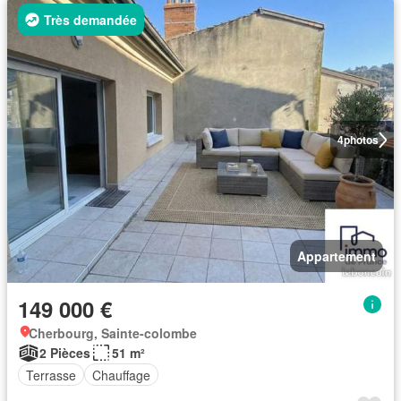
Très demandée
4
photos
Appartement
149 000 €
Cherbourg, Sainte-colombe
2 Pièces
51 m²
Terrasse
Chauffage