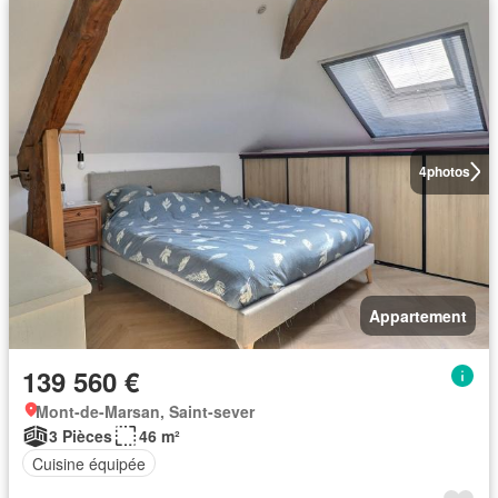
4
photos
Appartement
139 560 €
Mont-de-Marsan, Saint-sever
3 Pièces
46 m²
Cuisine équipée