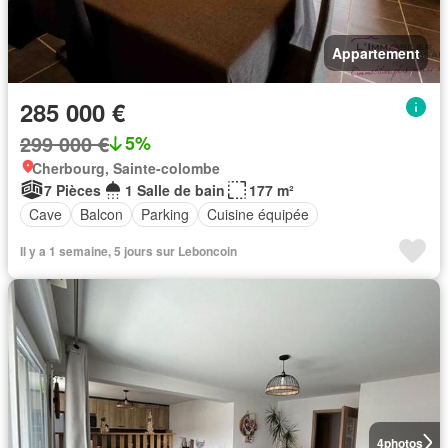
Appartement
285 000 €
299 000 €
5%
Cherbourg, Sainte-colombe
7 Pièces
1 Salle de bain
177 m²
Cave
Balcon
Parking
Cuisine équipée
Il y a 1 semaine, 5 jours sur Leboncoin
4
photos