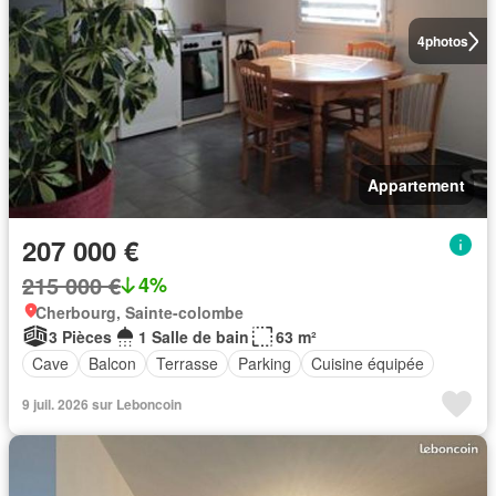
4
photos
Appartement
207 000 €
215 000 €
4%
Cherbourg, Sainte-colombe
3 Pièces
1 Salle de bain
63 m²
Cave
Balcon
Terrasse
Parking
Cuisine équipée
9 juil. 2026 sur Leboncoin