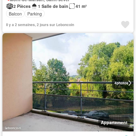
2 Pièces
1 Salle de bain
41 m²
Balcon
Parking
Il y a 2 semaines, 2 jours sur Leboncoin
4
photos
Appartement