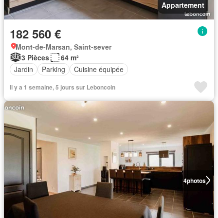
Appartement
182 560 €
Mont-de-Marsan, Saint-sever
3 Pièces
64 m²
Jardin
Parking
Cuisine équipée
Il y a 1 semaine, 5 jours sur Leboncoin
4
photos