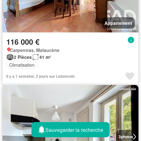
Appartement
116 000 €
Carpentras, Malaucène
2 Pièces
41 m²
Climatisation
Il y a 1 semaine, 2 jours sur Leboncoin
Sauvegarder la recherche
3
photos