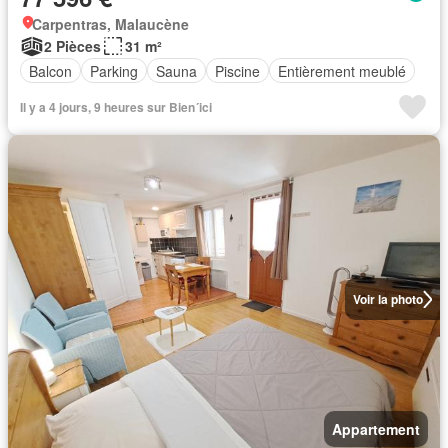
Carpentras, Malaucène
2 Pièces
31 m²
Balcon
Parking
Sauna
Piscine
Entièrement meublé
Il y a 4 jours, 9 heures sur Bien´ici
Voir la photo
Appartement