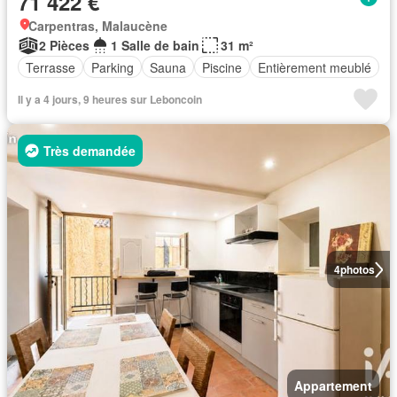
71 422 €
Carpentras, Malaucène
2 Pièces
1 Salle de bain
31 m²
Terrasse
Parking
Sauna
Piscine
Entièrement meublé
Il y a 4 jours, 9 heures sur Leboncoin
Très demandée
4
photos
Appartement