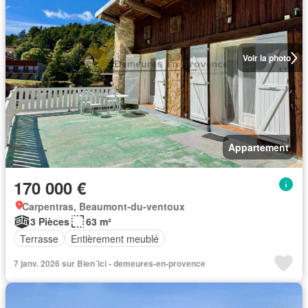
Voir la photo
Appartement
170 000 €
Carpentras, Beaumont-du-ventoux
3 Pièces
63 m²
Terrasse
Entièrement meublé
7 janv. 2026 sur Bien´ici - demeures-en-provence