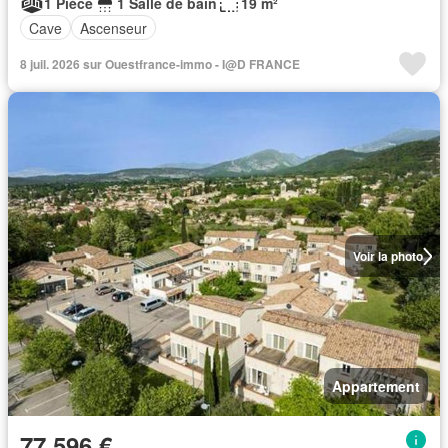
1 Pièce
1 Salle de bain
19 m²
Cave
Ascenseur
8 juil. 2026 sur Ouestfrance-immo - I@D FRANCE
Voir la photo
Appartement
77 596 €