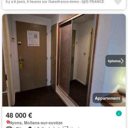
Il y a 6 jours, 9 heures sur Ouestfrance-immo - I@D FRANCE
4
photos
Appartement
48 000 €
Nyons, Mollans-sur-ouvèze