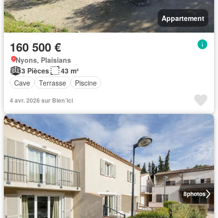
Appartement
160 500 €
Nyons, Plaisians
3 Pièces
43 m²
Cave
Terrasse
Piscine
4 avr. 2026 sur Bien´ici
8
photos