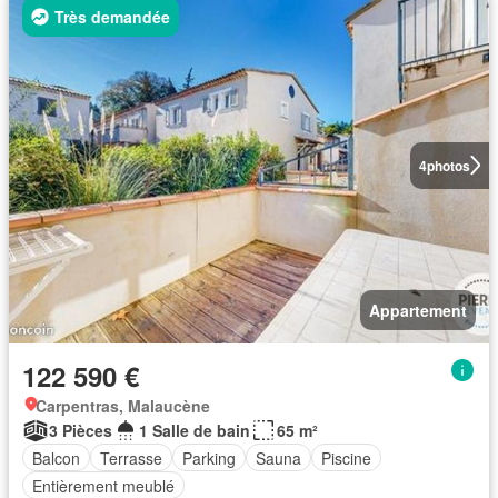
Très demandée
4
photos
Appartement
122 590 €
Carpentras, Malaucène
3 Pièces
1 Salle de bain
65 m²
Balcon
Terrasse
Parking
Sauna
Piscine
Entièrement meublé