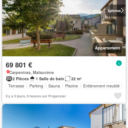
4
photos
Appartement
69 801 €
Carpentras, Malaucène
2 Pièces
1 Salle de bain
32 m²
Terrasse
Parking
Sauna
Piscine
Entièrement meublé
Il y a 3 jours, 9 heures sur Properstar