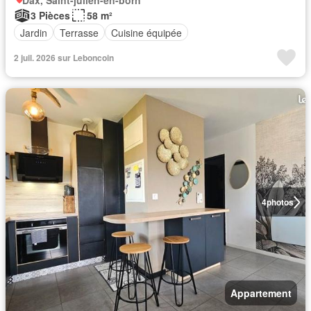
Dax, Saint-julien-en-born
3 Pièces
58 m²
Jardin
Terrasse
Cuisine équipée
2 juil. 2026 sur Leboncoin
4
photos
Appartement