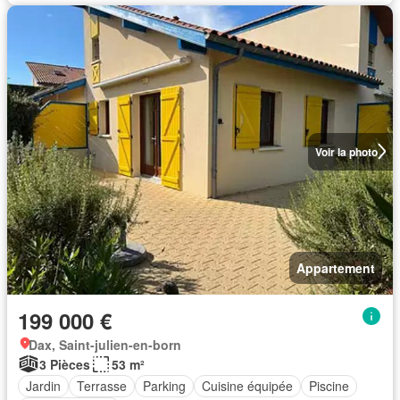
Voir la photo
Appartement
199 000 €
Dax, Saint-julien-en-born
3 Pièces
53 m²
Jardin
Terrasse
Parking
Cuisine équipée
Piscine