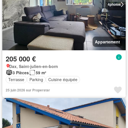
4
photos
Appartement
205 000 €
Dax, Saint-julien-en-born
3 Pièces
59 m²
Terrasse
Parking
Cuisine équipée
25 juin 2026 sur Properstar