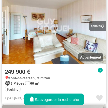
4
photos
Appartement
249 900 €
Mont-de-Marsan, Mimizan
3 Pièces
66 m²
Parking
Il y a 5 jours, 23 heures sur Leboncoin
Sauvegarder la recherche