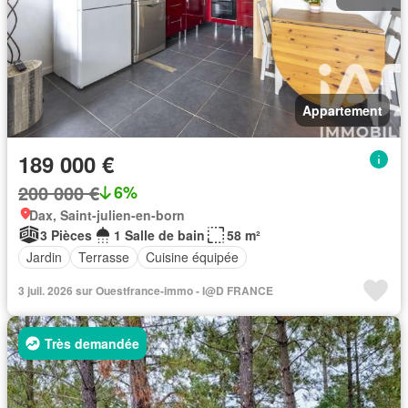
Appartement
189 000 €
200 000 €
6%
Dax, Saint-julien-en-born
3 Pièces
1 Salle de bain
58 m²
Jardin
Terrasse
Cuisine équipée
3 juil. 2026 sur Ouestfrance-immo - I@D FRANCE
Très demandée