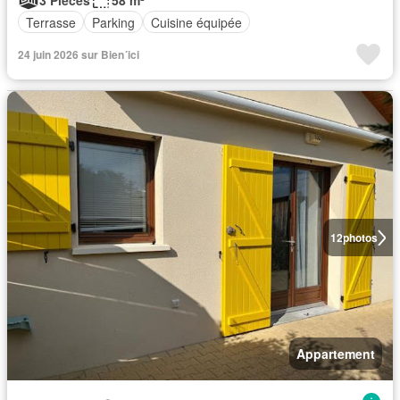
3 Pièces
58 m²
Terrasse
Parking
Cuisine équipée
24 juin 2026 sur Bien´ici
12
photos
Appartement