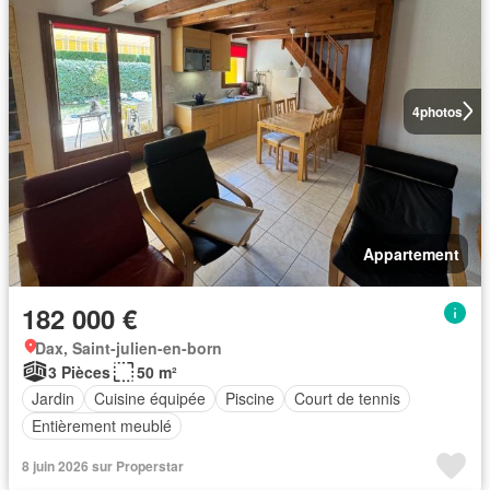
4
photos
Appartement
182 000 €
Dax, Saint-julien-en-born
3 Pièces
50 m²
Jardin
Cuisine équipée
Piscine
Court de tennis
Entièrement meublé
8 juin 2026 sur Properstar