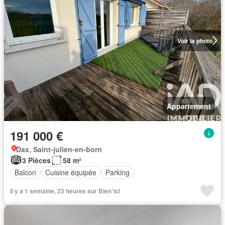
Voir la photo
Appartement
191 000 €
Dax, Saint-julien-en-born
3 Pièces
58 m²
Balcon
Cuisine équipée
Parking
Il y a 1 semaine, 23 heures sur Bien´ici