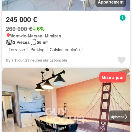
Appartement
245 000 €
260 000 €
6%
Mont-de-Marsan, Mimizan
3 Pièces
56 m²
Terrasse
Parking
Cuisine équipée
Il y a 1 jour, 23 heures sur Leboncoin
Mise à jour
4
photos