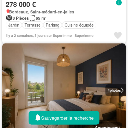
278 000 €
Bordeaux, Saint-médard-en-jalles
3 Pièces
65 m²
Jardin
Terrasse
Parking
Cuisine équipée
Il y a 2 semaines, 3 jours sur Superimmo - Superimmo
4
photos
Sauvegarder la recherche
Appartement