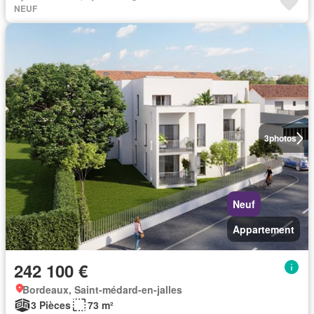
NEUF
3
photos
Neuf
Appartement
242 100 €
Bordeaux, Saint-médard-en-jalles
3 Pièces
73 m²