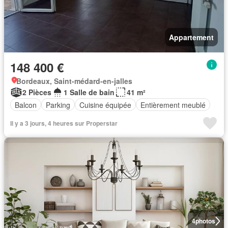
Appartement
148 400 €
Bordeaux, Saint-médard-en-jalles
2 Pièces
1 Salle de bain
41 m²
Balcon
Parking
Cuisine équipée
Entièrement meublé
Il y a 3 jours, 4 heures sur Properstar
4
photos