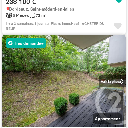
238 100 €
Bordeaux, Saint-médard-en-jalles
3 Pièces
73 m²
Il y a 3 semaines, 1 jour sur Figaro ImmoNeuf - ACHETER DU
NEUF
Très demandée
Voir la photo
Appartement