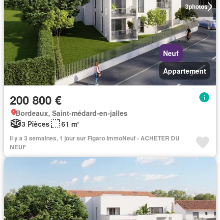
3
photos
Neuf
Appartement
200 800 €
Bordeaux, Saint-médard-en-jalles
3 Pièces
61 m²
Il y a 3 semaines, 1 jour sur Figaro ImmoNeuf - ACHETER DU
NEUF