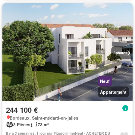
3
photos
Neuf
Appartement
244 100 €
Bordeaux, Saint-médard-en-jalles
3 Pièces
73 m²
Il y a 3 semaines, 1 jour sur Figaro ImmoNeuf - ACHETER DU