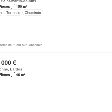
 Saint-martin-de-hinx
Pièces
150 m²
in
Terrasse
Cheminée
1 semaine, 1 jour sur Leboncoin
 000 €
onne, Bardos
Pièces
45 m²