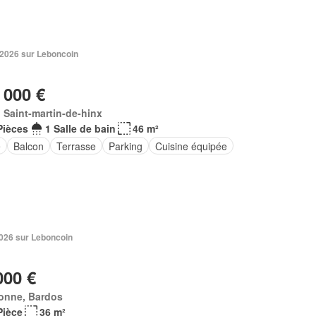
 2026 sur Leboncoin
 000 €
 Saint-martin-de-hinx
Pièces
1 Salle de bain
46 m²
e
Balcon
Terrasse
Parking
Cuisine équipée
 2026 sur Leboncoin
000 €
onne, Bardos
Pièce
36 m²