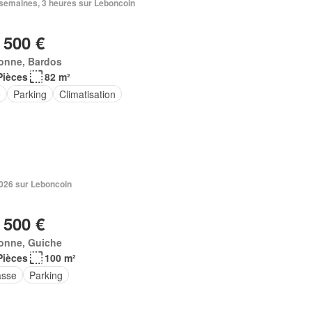
2 semaines, 3 heures sur Leboncoin
 500 €
onne, Bardos
Pièces
82 m²
e
Parking
Climatisation
 2026 sur Leboncoin
 500 €
onne, Guiche
Pièces
100 m²
asse
Parking