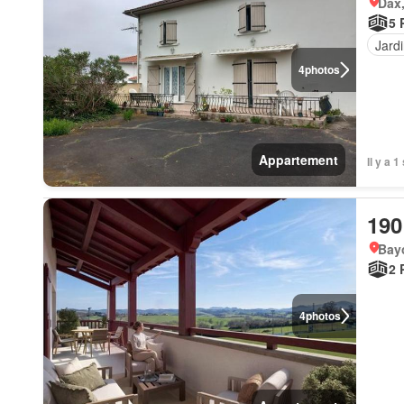
Dax,
5 
Jard
4
photos
Appartement
Il y a 
190
Bay
2 
4
photos