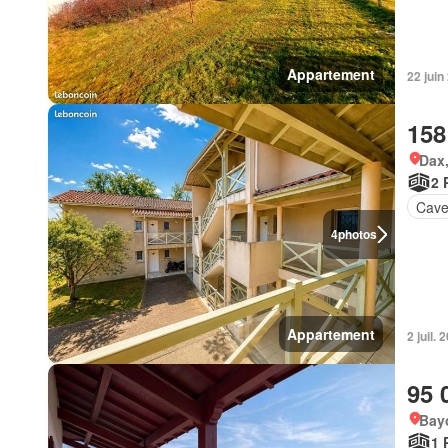
Appartement
22 juin
158
Dax,
2 
Cav
4
photos
Appartement
2 juil.
95 
Bay
1 