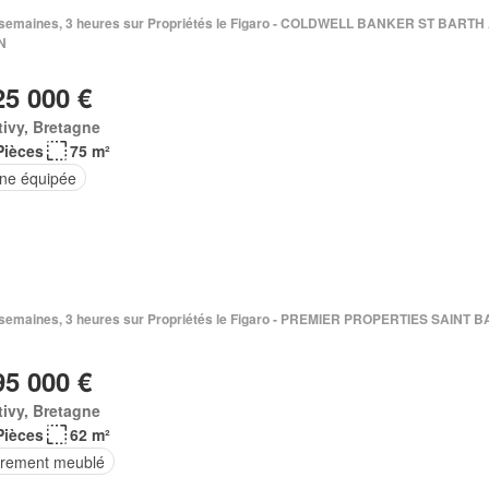
 2 semaines, 3 heures sur Propriétés le Figaro - COLDWELL BANKER ST BART
N
25 000 €
ivy, Bretagne
Pièces
75 m²
ine équipée
 2 semaines, 3 heures sur Propriétés le Figaro - PREMIER PROPERTIES SAINT 
95 000 €
ivy, Bretagne
Pièces
62 m²
èrement meublé