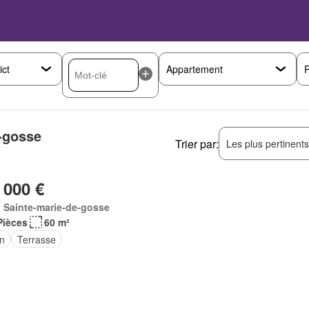
P
-gosse
Trier par:
Les plus pertinent
 000 €
 Sainte-marie-de-gosse
Pièces
60 m²
in
Terrasse