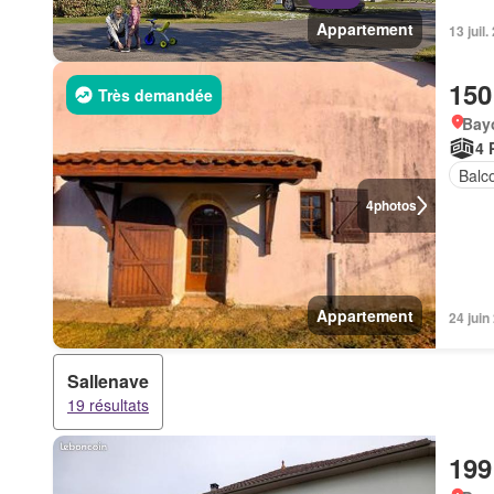
Appartement
13 juil
150
Très demandée
Bay
4 
Balc
4
photos
Appartement
24 jui
Sallenave
19 résultats
199