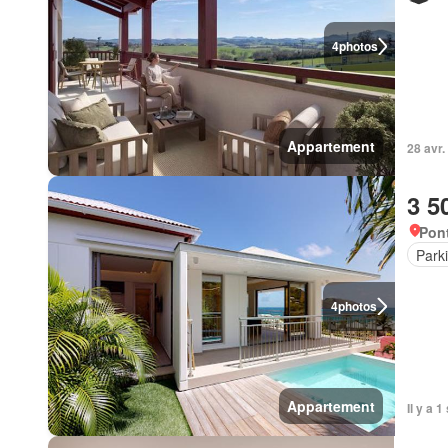
4
photos
Appartement
28 avr
3 5
Pont
Park
4
photos
Appartement
Il y a 