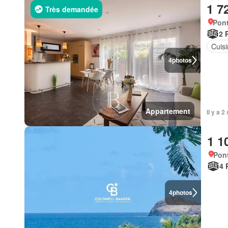
1 7
Très demandée
Pont
2 
Cuis
4
photos
Appartement
Il y a
1 1
Pont
4 
4
photos