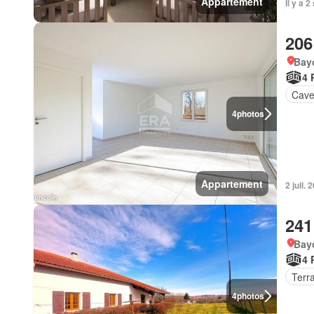
Appartement
Il y a 
206
Bay
4 
Cav
4
photos
Appartement
2 juil.
241
Bay
4 
Terr
4
photos