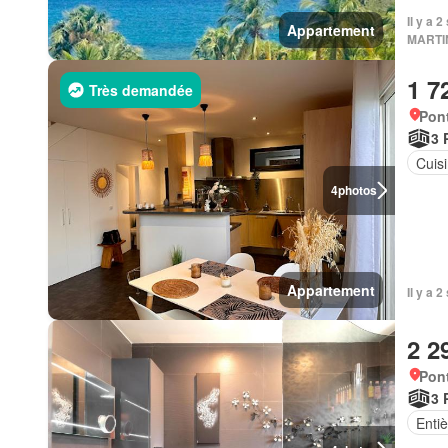
Il y a
Appartement
MARTI
1 7
Très demandée
Pont
3 
Cuis
4
photos
Appartement
Il y a
2 2
Pont
3 
Enti