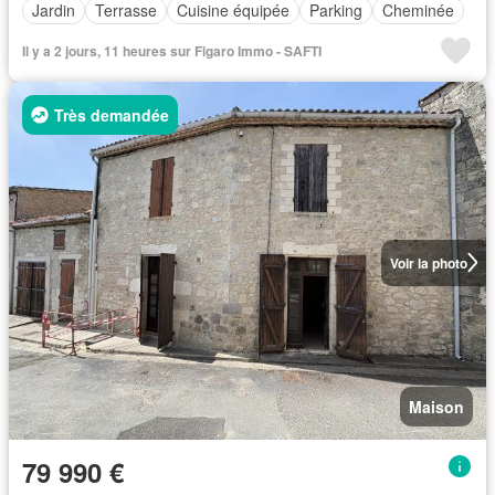
Jardin
Terrasse
Cuisine équipée
Parking
Cheminée
Il y a 2 jours, 11 heures sur Figaro Immo - SAFTI
Très demandée
Voir la photo
Maison
79 990 €