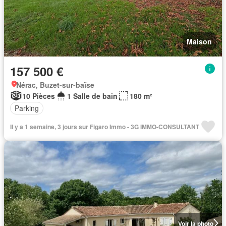
Maison
157 500 €
Nérac, Buzet-sur-baïse
10 Pièces
1 Salle de bain
180 m²
Parking
Il y a 1 semaine, 3 jours sur Figaro Immo - 3G IMMO-CONSULTANT
Voir la photo