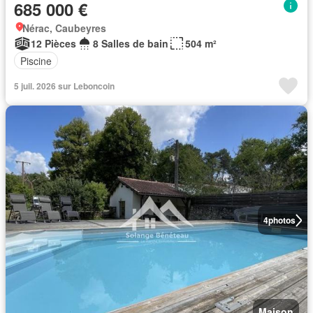
685 000 €
Nérac, Caubeyres
12 Pièces
8 Salles de bain
504 m²
Piscine
5 juil. 2026 sur Leboncoin
4
photos
Maison