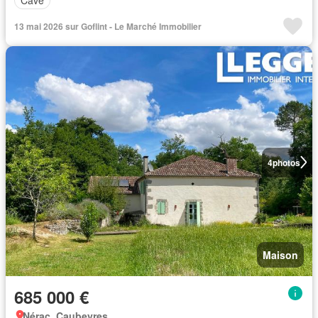
Cave
13 mai 2026 sur Goflint - Le Marché Immobilier
4
photos
Maison
685 000 €
Nérac, Caubeyres