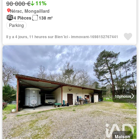
90 000 €
11%
Nérac, Mongaillard
4 Pièces
138 m²
Parking
Il y a 4 jours, 11 heures sur Bien´ici - immovant-1698152767441
10
photos
Maison