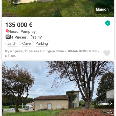
Maison
135 000 €
Nérac, Pompiey
4 Pièces
93 m²
Jardin
Cave
Parking
Il y a 6 jours, 11 heures sur Figaro Immo - HUMAN IMMOBILIER -
NÉRAC
12
photos