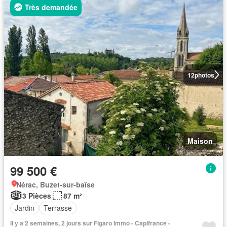
Très demandée
12
photos
Maison
99 500 €
Nérac, Buzet-sur-baïse
3 Pièces
87 m²
Jardin
Terrasse
Il y a 2 semaines, 2 jours sur Figaro Immo - Capifrance -