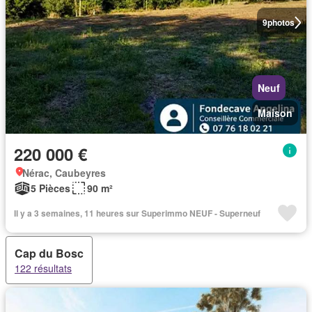
9
photos
Neuf
Maison
220 000 €
Nérac, Caubeyres
5 Pièces
90 m²
Il y a 3 semaines, 11 heures sur Superimmo NEUF - Superneuf
Cap du Bosc
122 résultats