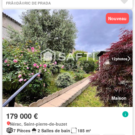
FRÃ©DÃ©RIC DE PRADA
Nouveau
12
photos
Maison
179 000 €
Nérac, Saint-pierre-de-buzet
7 Pièces
2 Salles de bain
185 m²