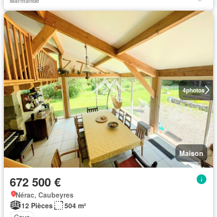
Marmande
4
photos
Maison
672 500 €
Nérac, Caubeyres
12 Pièces
504 m²