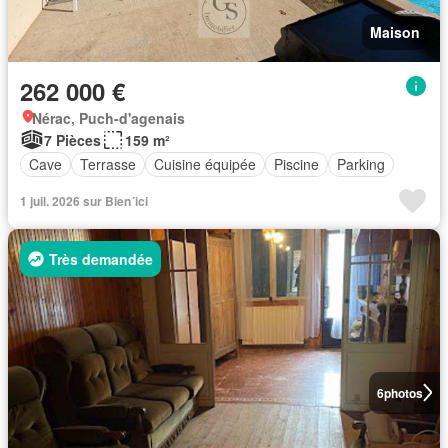
Maison
262 000 €
Nérac, Puch-d'agenais
7 Pièces
159 m²
Cave
Terrasse
Cuisine équipée
Piscine
Parking
1 juil. 2026 sur Bien´ici
Très demandée
6
photos