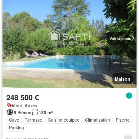
Voir la photo
Maison
248 500 €
Nérac, Anzex
5 Pièces
130 m²
Cave
Terrasse
Cuisine équipée
Climatisation
Piscine
Parking
14 juil. 2026 sur Bien´ici