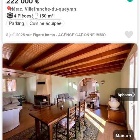
222 000 €
Nérac, Villefranche-du-queyran
4 Pièces
150 m²
Parking
Cuisine équipée
8 juil. 2026 sur Figaro Immo - AGENCE GARONNE IMMO
8
photos
Maison