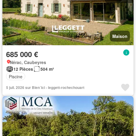
Maison
685 000 €
Nérac, Caubeyres
12 Pièces
504 m²
Piscine
5 juil. 2026 sur Bien´ici - leggett-rochechouart