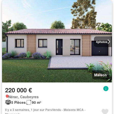
4
photos
Maison
220 000 €
Nérac, Caubeyres
5 Pièces
90 m²
Il y a 3 semaines, 1 jour sur ParuVendu - Maisons MCA -