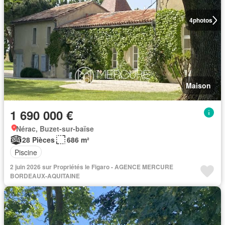
4
photos
Maison
1 690 000 €
Nérac, Buzet-sur-baïse
28 Pièces
686 m²
Piscine
2 juin 2026 sur Propriétés le Figaro - AGENCE MERCURE
BORDEAUX-AQUITAINE