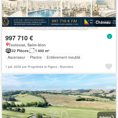
Château
997 710 €
Toulouse, Saint-léon
32 Pièces
1 400 m²
Ascenseur
Piscine
Entièrement meublé
1 juil. 2026 sur Propriétés le Figaro - Noovimo
4
photos