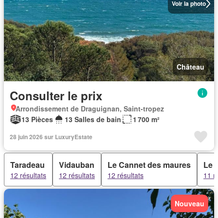
Voir la photo
Château
Consulter le prix
Arrondissement de Draguignan, Saint-tropez
13 Pièces
13 Salles de bain
1 700 m²
28 juin 2026 sur LuxuryEstate
Taradeau
Vidauban
Le Cannet des maures
Le 
12 résultats
12 résultats
12 résultats
11 r
Nouveau