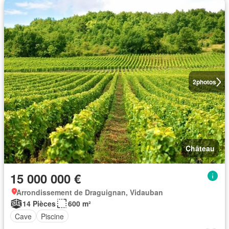
2
photos
Château
15 000 000 €
Arrondissement de Draguignan, Vidauban
14 Pièces
600 m²
Cave
Piscine