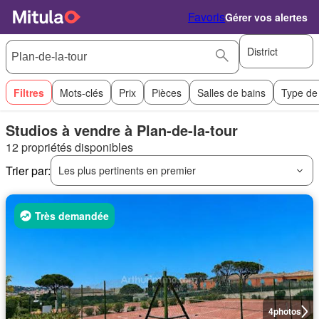
Favoris
Gérer vos alertes
District
Filtres
Mots-clés
Prix
Pièces
Salles de bains
Type de
Studios à vendre à Plan-de-la-tour
12 propriétés disponibles
Trier par:
Les plus pertinents en premier
Très demandée
4
photos