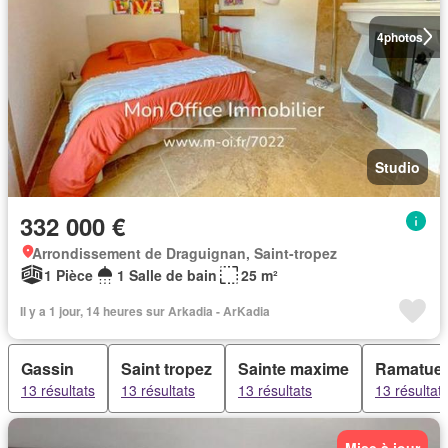
4
photos
Studio
332 000 €
Arrondissement de Draguignan, Saint-tropez
1 Pièce
1 Salle de bain
25 m²
Il y a 1 jour, 14 heures sur Arkadia - ArKadia
Gassin
Saint tropez
Sainte maxime
Ramatuel
13 résultats
13 résultats
13 résultats
13 résultat
Mise à jour