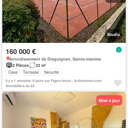
Studio
160 000 €
Arrondissement de Draguignan, Sainte-maxime
2 Pièces
23 m²
Cave
Terrasse
Sécurité
Il y a 1 semaine, 6 jours sur Figaro Immo - Arthurimmo.com
Immobilière du 83
Mise à jour