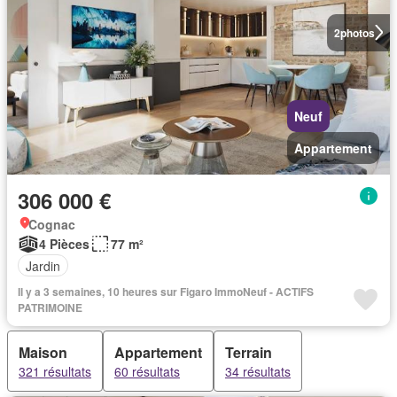
2
photos
Neuf
Appartement
306 000 €
Cognac
4 Pièces
77 m²
Jardin
Il y a 3 semaines, 10 heures sur Figaro ImmoNeuf - ACTIFS
PATRIMOINE
Maison
Appartement
Terrain
321 résultats
60 résultats
34 résultats