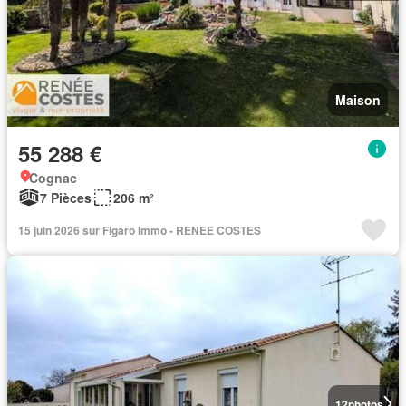
Maison
55 288 €
Cognac
7 Pièces
206 m²
15 juin 2026 sur Figaro Immo - RENEE COSTES
12
photos