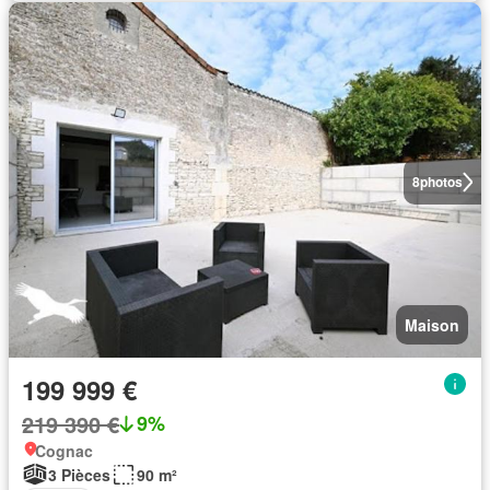
8
photos
Maison
199 999 €
219 390 €
9%
Cognac
3 Pièces
90 m²