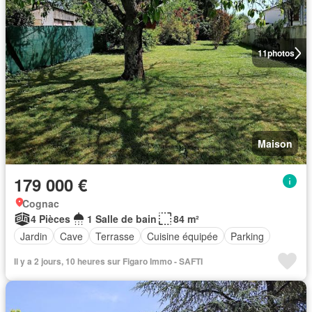
11
photos
Maison
179 000 €
Cognac
4 Pièces
1 Salle de bain
84 m²
Jardin
Cave
Terrasse
Cuisine équipée
Parking
Il y a 2 jours, 10 heures sur Figaro Immo - SAFTI