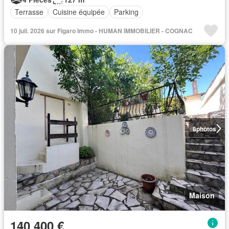
Terrasse
Cuisine équipée
Parking
10 juil. 2026 sur Figaro Immo - HUMAN IMMOBILIER - COGNAC
8
photos
Maison
140 400 €