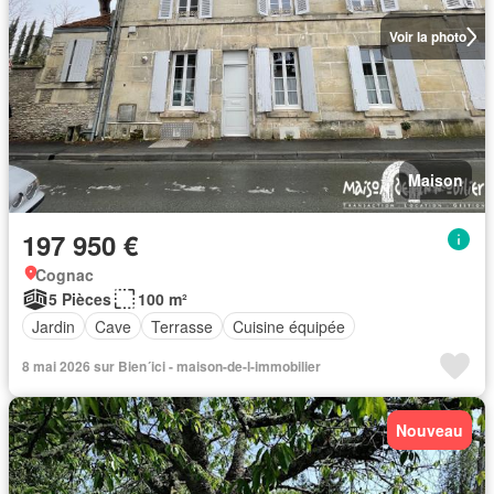
Voir la photo
Maison
197 950 €
Cognac
5 Pièces
100 m²
Jardin
Cave
Terrasse
Cuisine équipée
8 mai 2026 sur Bien´ici - maison-de-l-immobilier
Nouveau