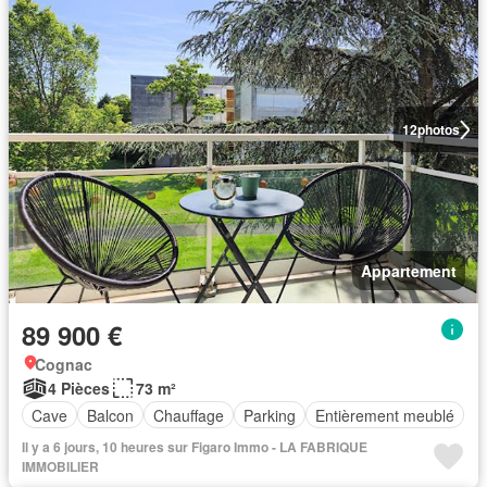
12
photos
Appartement
89 900 €
Cognac
4 Pièces
73 m²
Cave
Balcon
Chauffage
Parking
Entièrement meublé
Il y a 6 jours, 10 heures sur Figaro Immo - LA FABRIQUE
IMMOBILIER