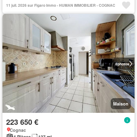
11 juil. 2026 sur Figaro Immo - HUMAN IMMOBILIER - COGNAC
8
photos
Maison
223 650 €
Cognac
4 Pièces
127 m²