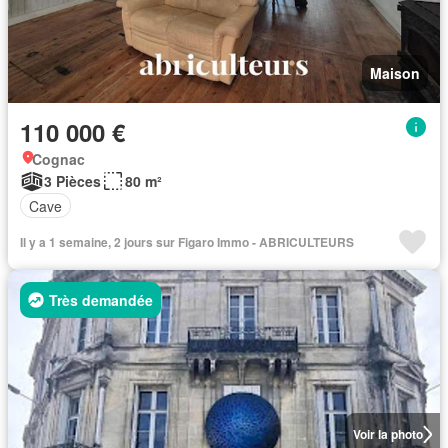
Maison
110 000 €
Cognac
3 Pièces
80 m²
Cave
Il y a 1 semaine, 2 jours sur Figaro Immo - ABRICULTEURS
Très demandée
Voir la photo