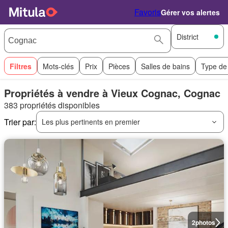
Favoris
Gérer vos alertes
District
Filtres
Mots-clés
Prix
Pièces
Salles de bains
Type de
Propriétés à vendre à Vieux Cognac, Cognac
383 propriétés disponibles
Trier par:
Les plus pertinents en premier
2
photos