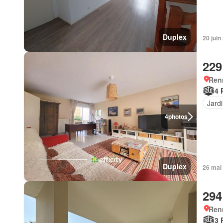
Duplex
20 jui
229
Ren
4 
Jard
4
photos
Duplex
26 mai
294
Ren
3 