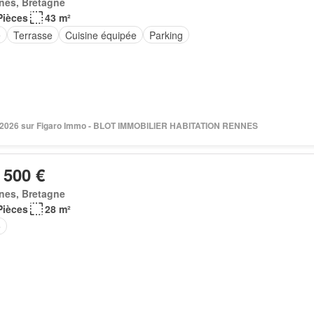
nes, Bretagne
Pièces
43 m²
e
Terrasse
Cuisine équipée
Parking
n 2026 sur Figaro Immo - BLOT IMMOBILIER HABITATION RENNES
 500 €
nes, Bretagne
Pièces
28 m²
e