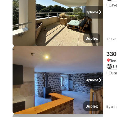
Cav
7
photos
Duplex
17 avr
330
Ren
3 
Cuis
4
photos
Duplex
Il y a 