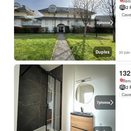
Ren
2 
Cav
8
photos
Duplex
20 jui
132
Ren
2 
Cav
7
photos