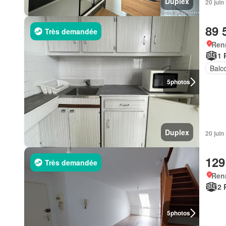
Duplex
20 jui
89 
Très demandée
Ren
1 
Balc
5
photos
Duplex
20 jui
129
Très demandée
Ren
2 
5
photos