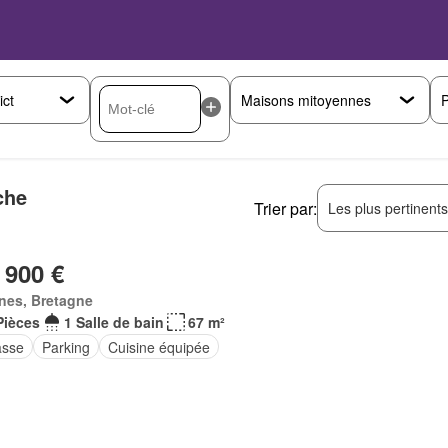
P
che
Trier par:
Les plus pertinent
 900 €
nes, Bretagne
Pièces
1 Salle de bain
67 m²
asse
Parking
Cuisine équipée