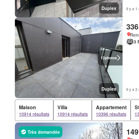
Duplex
Il y a
336
Ren
3 
12
photos
Duplex
Il y a
Maison
Villa
Appartement
S
10914 résultats
10914 résultats
10396 résultats
13
149
Très demandée