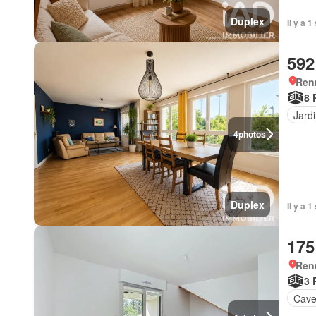
Duplex
Il y a 
592
Ren
8 
Jard
4
photos
Duplex
Il y a 
175
Ren
3 
Cav