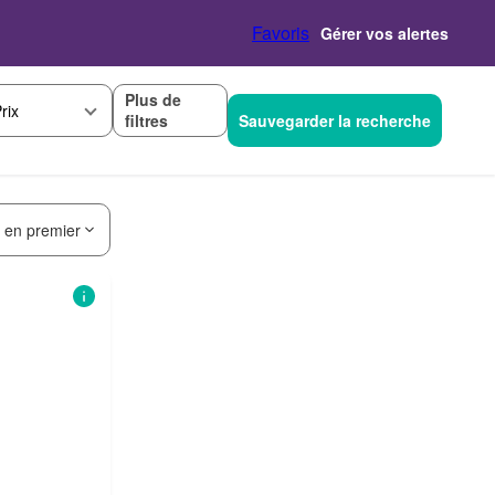
Favoris
Gérer vos alertes
Plus de
rix
filtres
Sauvegarder la recherche
s en premier