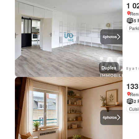
1 0
Ren
5 
Park
4
photos
Duplex
Il y a 
133
Ren
2 
Cuis
4
photos