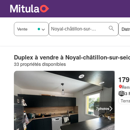
Duplex à vendre à Noyal-châtillon-sur-sei
33 propriétés disponibles
179
Ren
3 
Terr
7
photos