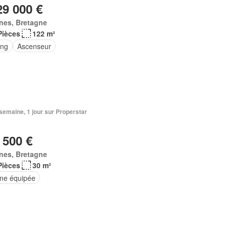
29 000 €
nes, Bretagne
Pièces
122 m²
ing
Ascenseur
1 semaine, 1 jour sur Properstar
 500 €
nes, Bretagne
Pièces
30 m²
ine équipée