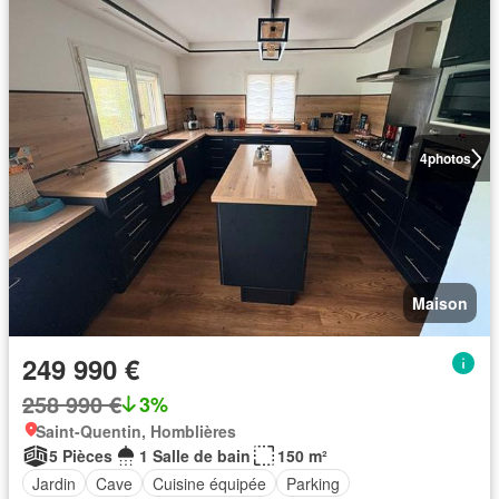
4
photos
Maison
249 990 €
258 990 €
3%
Saint-Quentin, Homblières
5 Pièces
1 Salle de bain
150 m²
Jardin
Cave
Cuisine équipée
Parking