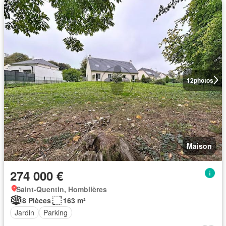
12
photos
Maison
274 000 €
Saint-Quentin, Homblières
8 Pièces
163 m²
Jardin
Parking