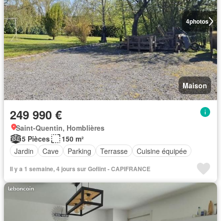
4
photos
Maison
249 990 €
Saint-Quentin, Homblières
5 Pièces
150 m²
Jardin
Cave
Parking
Terrasse
Cuisine équipée
Il y a 1 semaine, 4 jours sur Goflint - CAPIFRANCE