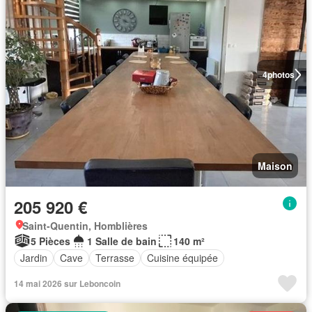
4
photos
Maison
205 920 €
Saint-Quentin, Homblières
5 Pièces
1 Salle de bain
140 m²
Jardin
Cave
Terrasse
Cuisine équipée
14 mai 2026 sur Leboncoin