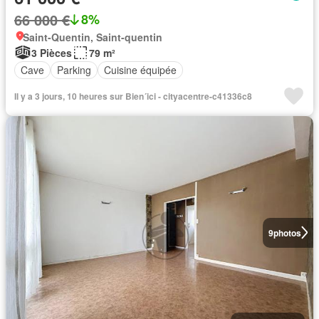
66 000 €
8%
Saint-Quentin, Saint-quentin
3 Pièces
79 m²
Cave
Parking
Cuisine équipée
Il y a 3 jours, 10 heures sur Bien´ici - cityacentre-c41336c8
9
photos