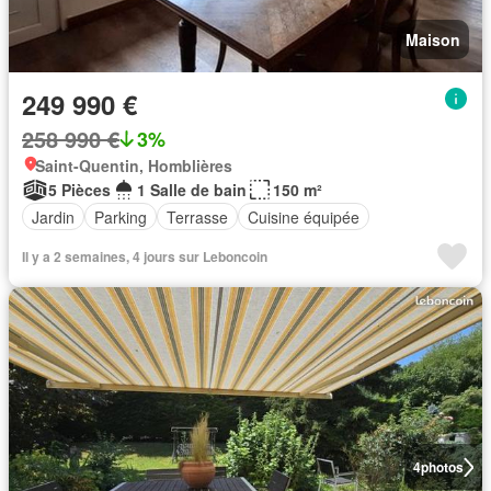
Maison
249 990 €
258 990 €
3%
Saint-Quentin, Homblières
5 Pièces
1 Salle de bain
150 m²
Jardin
Parking
Terrasse
Cuisine équipée
Il y a 2 semaines, 4 jours sur Leboncoin
4
photos