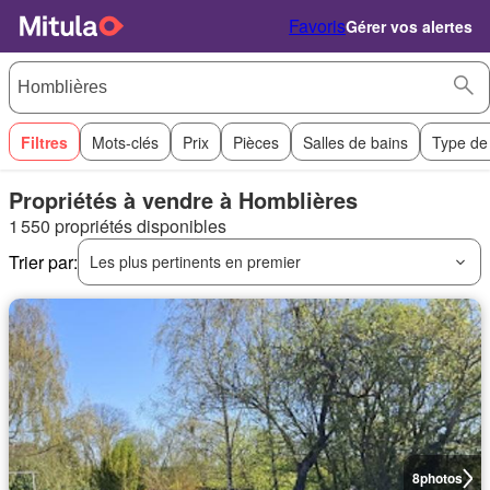
Favoris
Gérer vos alertes
Filtres
Mots-clés
Prix
Pièces
Salles de bains
Type de
Propriétés à vendre à Homblières
1 550 propriétés disponibles
Trier par:
Les plus pertinents en premier
8
photos