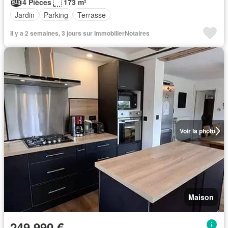
4 Pièces
173 m²
Jardin
Parking
Terrasse
Il y a 2 semaines, 3 jours sur ImmobilierNotaires
Voir la photo
Maison
249 990 €