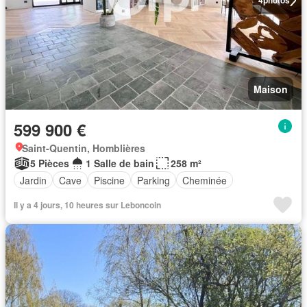
4
photos
Maison
599 900 €
Saint-Quentin, Homblières
5 Pièces
1 Salle de bain
258 m²
Jardin
Cave
Piscine
Parking
Cheminée
Il y a 4 jours, 10 heures sur Leboncoin