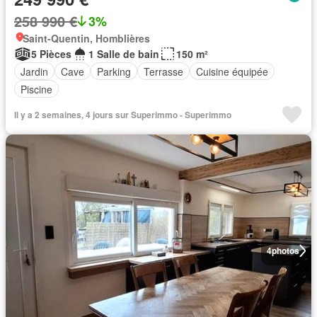
258 990 €
3%
Saint-Quentin, Homblières
5 Pièces
1 Salle de bain
150 m²
Jardin
Cave
Parking
Terrasse
Cuisine équipée
Piscine
Il y a 2 semaines, 4 jours sur Superimmo - Superimmo
4
photos