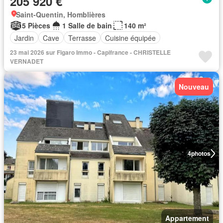
205 920 €
Saint-Quentin, Homblières
5 Pièces
1 Salle de bain
140 m²
Jardin
Cave
Terrasse
Cuisine équipée
23 mai 2026 sur Figaro Immo - Capifrance - CHRISTELLE
VERNADET
Nouveau
4
photos
Appartement