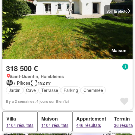
Voir la photo
Maison
318 500 €
Saint-Quentin, Homblières
7 Pièces
192 m²
Jardin
Cave
Terrasse
Parking
Cheminée
Il y a 2 semaines, 4 jours sur Bien´ici
Villa
Maison
Appartement
Terrain
1104 résultats
1104 résultats
446 résultats
36 résultat