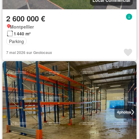
Local Commercial
2 600 000 €
Montpellier
1 440 m²
Parking
7 mai 2026 sur Geolocaux
4
photos