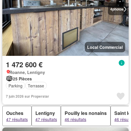
4
photos
Local Commercial
1 472 600 €
Roanne, Lentigny
25 Pièces
Parking
Terrasse
7 juin 2026 sur Properstar
Ouches
Lentigny
Pouilly les nonains
Saint l
47 résultats
47 résultats
46 résultats
46 résult