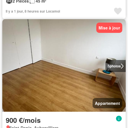
2 Pièces
45 m²
Il y a 1 jour, 8 heures sur Locamoi
Mise à jour
5
photos
Appartement
900 €/mois
Saint-Denis, Aubervilliers