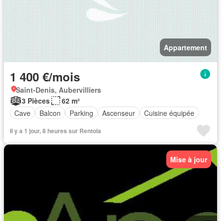
Appartement
1 400 €/mois
Saint-Denis, Aubervilliers
3 Pièces
62 m²
Cave
Balcon
Parking
Ascenseur
Cuisine équipée
Il y a 1 jour, 8 heures sur Rentola
Mise à jour