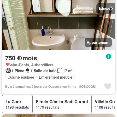
3
photos
Appartement
750 €/mois
Saint-Denis, Aubervilliers
1 Pièce
1 Salle de bain
17 m²
Cuisine équipée
Entièrement meublé
Il y a 2 semaines, 2 jours sur Ouestfrance-immo - GOBOCOM
La Gare
Firmin Gémier Sadi Carnot
Villette Q
1198 résultats
1179 résultats
1108 résultat