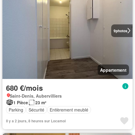
9
photos
Appartement
680 €/mois
Saint-Denis, Aubervilliers
1 Pièce
23 m²
Parking
Sécurité
Entièrement meublé
Il y a 2 jours, 8 heures sur Locamoi