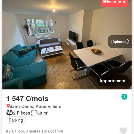
Mise à jour
10
photos
Appartement
1 547 €/mois
Saint-Denis, Aubervilliers
2 Pièces
60 m²
Parking
Il y a 1 jour, 8 heures sur Locamoi