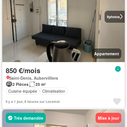
9
photos
Appartement
850 €/mois
Saint-Denis, Aubervilliers
2 Pièces
25 m²
Cuisine équipée
Climatisation
Il y a 1 jour, 8 heures sur Locamoi
Très demandée
Mise à jour