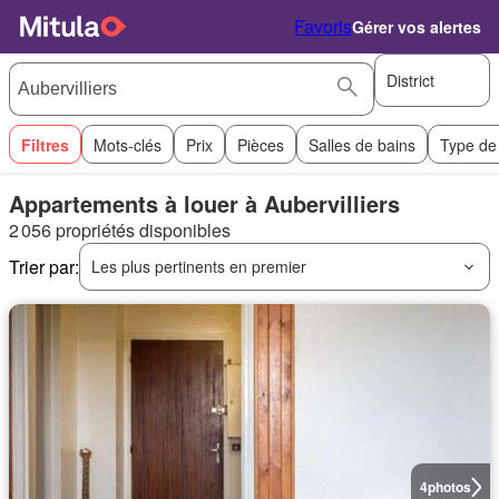
Favoris
Gérer vos alertes
District
Filtres
Mots-clés
Prix
Pièces
Salles de bains
Type de
Appartements à louer à Aubervilliers
2 056 propriétés disponibles
Trier par:
Les plus pertinents en premier
4
photos