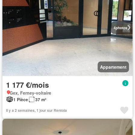
4
photos
Appartement
1 177 €/mois
Gex, Ferney-voltaire
1 Pièce
37 m²
Il y a 2 semaines, 1 jour sur Rentola