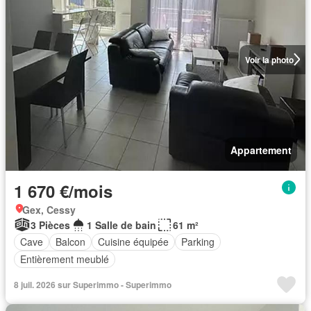
Voir la photo
Appartement
1 670 €/mois
Gex, Cessy
3 Pièces
1 Salle de bain
61 m²
Cave
Balcon
Cuisine équipée
Parking
Entièrement meublé
8 juil. 2026 sur Superimmo - Superimmo