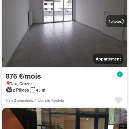
4
photos
Appartement
876 €/mois
Gex, Crozet
2 Pièces
45 m²
Il y a 2 semaines, 1 jour sur Rentola