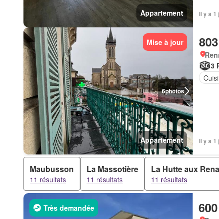
Appartement
Il y a 
803
Mise à jour
Ren
3 
Cuis
6
photos
Appartement
Il y a 
Maubusson
La Massotière
La Hutte aux Ren
11 résultats
11 résultats
11 résultats
600
Très demandée