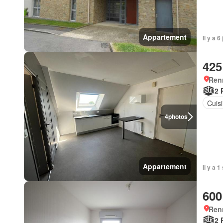
Appartement
Il y a
425
Ren
2 
Cuis
4
photos
Appartement
Il y a 
600
Ren
2 