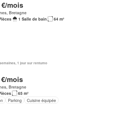
 €/mois
nes, Bretagne
Pièces
1 Salle de bain
64 m²
2 semaines, 1 jour sur rentumo
 €/mois
nes, Bretagne
Pièces
65 m²
on
Parking
Cuisine équipée