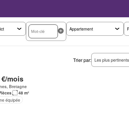
P
Trier par:
Les plus pertinent
 €/mois
nes, Bretagne
Pièces
48 m²
ine équipée