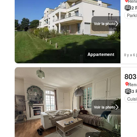
Ren
2 
Park
Voir la photo
Appartement
Il y a 
803
Ren
3 
Cuis
Voir la photo