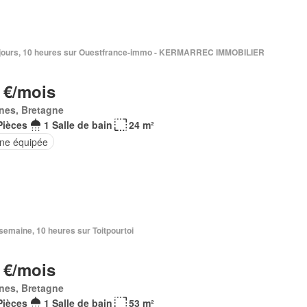
 6 jours, 10 heures sur Ouestfrance-immo - KERMARREC IMMOBILIER
 €/mois
nes, Bretagne
Pièces
1 Salle de bain
24 m²
ine équipée
1 semaine, 10 heures sur Toitpourtoi
 €/mois
nes, Bretagne
Pièces
1 Salle de bain
53 m²