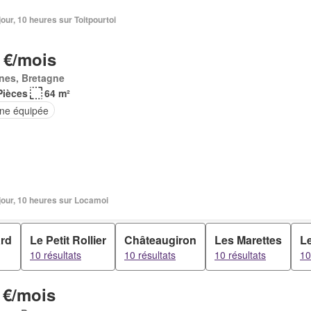
1 jour, 10 heures sur Toitpourtoi
 €/mois
nes, Bretagne
Pièces
64 m²
ine équipée
1 jour, 10 heures sur Locamoi
ard
Le Petit Rollier
Châteaugiron
Les Marettes
L
10 résultats
10 résultats
10 résultats
10
 €/mois