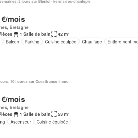
2 semaines, 2 jours sur Bienici - kermarrec-chantepie
 €/mois
nes, Bretagne
Pièces
1 Salle de bain
42 m²
e
Balcon
Parking
Cuisine équipée
Chauffage
Entièrement m
3 jours, 10 heures sur Ouestfrance-immo
 €/mois
nes, Bretagne
Pièces
1 Salle de bain
53 m²
ing
Ascenseur
Cuisine équipée