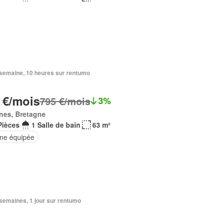
1 semaine, 10 heures sur rentumo
 €/mois
795 €/mois
3%
nes, Bretagne
Pièces
1 Salle de bain
63 m²
ine équipée
2 semaines, 1 jour sur rentumo