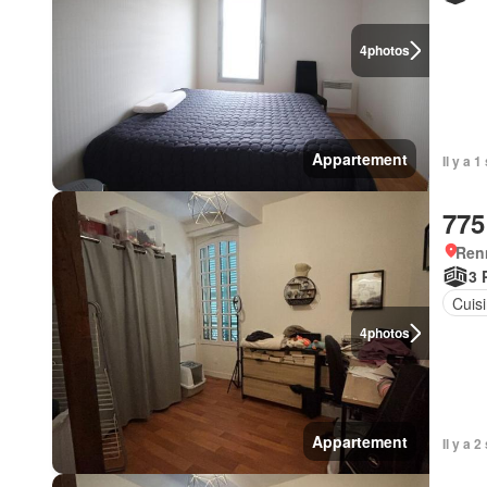
4
photos
Appartement
Il y a 
775
Ren
3 
Cuis
4
photos
Appartement
Il y a 