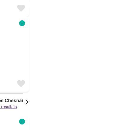
es Chesnais
Le Grand Launay
La Plesse
 résultats
10 résultats
9 résultats