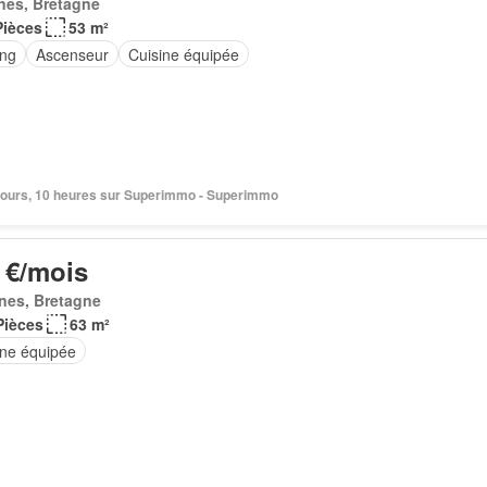
nes, Bretagne
Pièces
53 m²
ing
Ascenseur
Cuisine équipée
6 jours, 10 heures sur Superimmo - Superimmo
 €/mois
nes, Bretagne
Pièces
63 m²
ine équipée