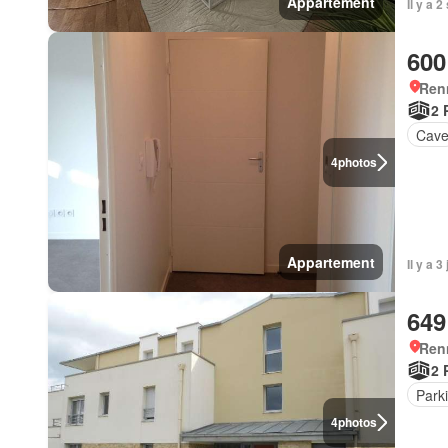
Appartement
Il y a 
600
Ren
2 
Cav
4
photos
Appartement
Il y a 
649
Ren
2 
Park
4
photos