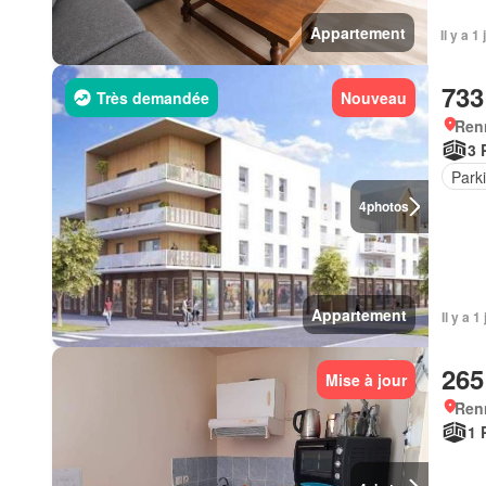
Appartement
Il y a 
733
Très demandée
Nouveau
Ren
3 
Park
4
photos
Appartement
Il y a 
265
Mise à jour
Ren
1 