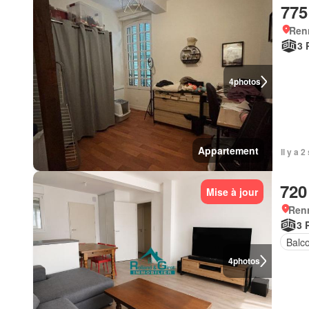
775
Ren
3 
4
photos
Appartement
Il y a 
720
Mise à jour
Ren
3 
Balc
4
photos