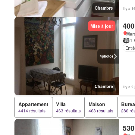
Chambre
Il y a 
400
Mise à jour
Mars
1 
Enti
4
photos
Chambre
Il y a 
Appartement
Villa
Maison
Bure
4414 résultats
463 résultats
463 résultats
286 rés
530