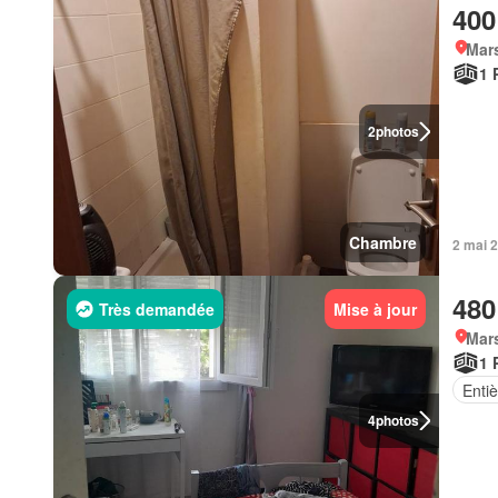
400
Mars
1 
2
photos
Chambre
2 mai 
480
Très demandée
Mise à jour
Mars
1 
Enti
4
photos