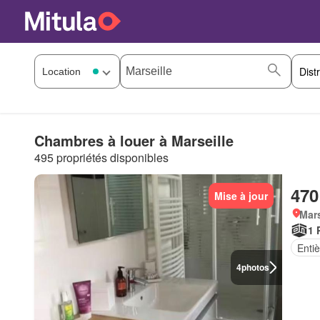
Chambres à louer à Marseille
495 propriétés disponibles
470
Mise à jour
Mars
1 
Enti
4
photos