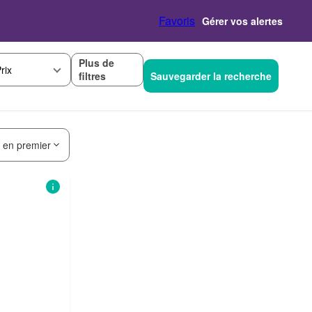
Favoris
Gérer vos alertes
Plus de
rix
filtres
Sauvegarder la recherche
s en premier