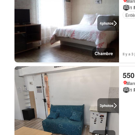
Mars
1 
Enti
4
photos
Chambre
Il y a 
550
Mars
1 
3
photos