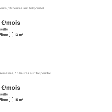
2 jours, 16 heures sur Toitpourtoi
 €/mois
eille
Pièce
13 m²
3 semaines, 16 heures sur Toitpourtoi
 €/mois
eille
Pièce
15 m²