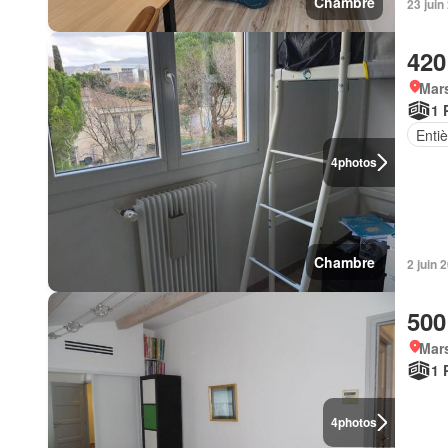
Chambre
23 juin
420
Mars
1 
Enti
4
photos
Chambre
2 juin 
500
Mars
1 
4
photos