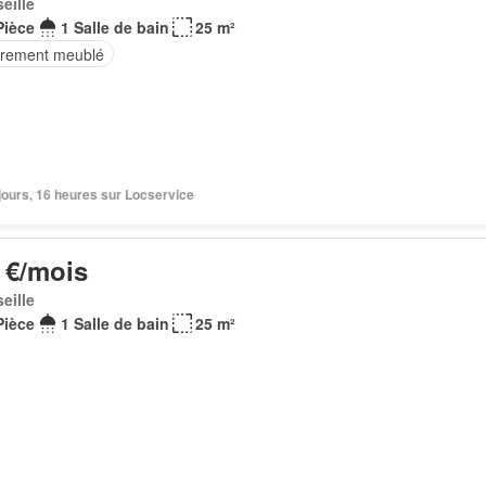
eille
Pièce
1 Salle de bain
25 m²
èrement meublé
3 jours, 16 heures sur Locservice
 €/mois
eille
Pièce
1 Salle de bain
25 m²