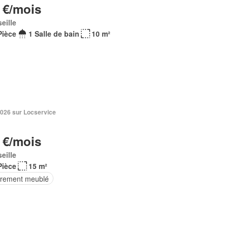
 €/mois
eille
Pièce
1 Salle de bain
10 m²
2026 sur Locservice
 €/mois
eille
Pièce
15 m²
èrement meublé