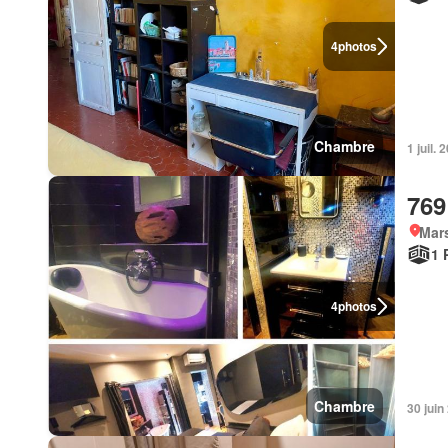
4
photos
Chambre
1 juil.
769
Mars
1 
4
photos
Chambre
30 juin