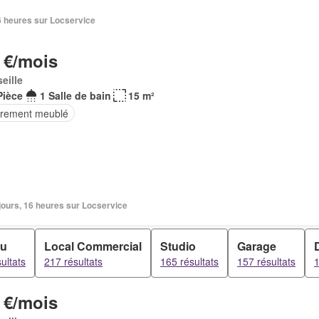
16 heures sur Locservice
 €/mois
eille
Pièce
1 Salle de bain
15 m²
èrement meublé
2 jours, 16 heures sur Locservice
au
Local Commercial
Studio
Garage
ultats
217 résultats
165 résultats
157 résultats
1
 €/mois