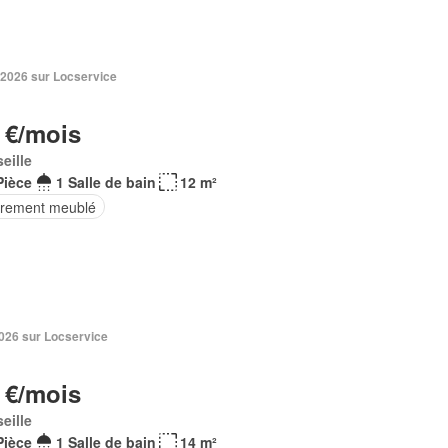
 2026 sur Locservice
 €/mois
eille
Pièce
1 Salle de bain
12 m²
èrement meublé
 2026 sur Locservice
 €/mois
eille
Pièce
1 Salle de bain
14 m²