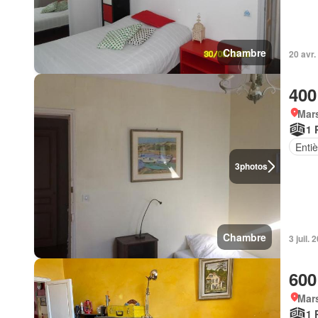
Chambre
20 avr.
400
Mars
1 
Enti
3
photos
Chambre
3 juil.
600
Mars
1 