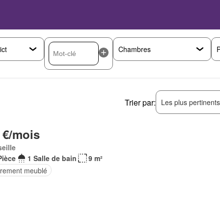
P
Trier par:
Les plus pertinent
 €/mois
eille
Pièce
1 Salle de bain
9 m²
èrement meublé