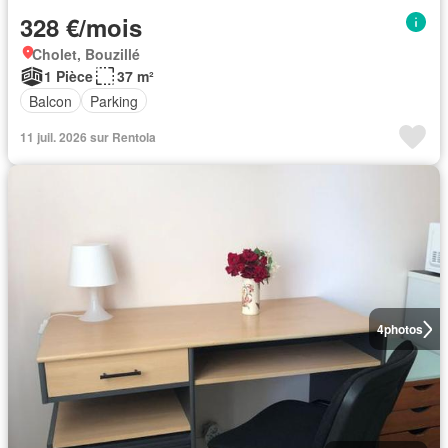
328 €/mois
Cholet, Bouzillé
1 Pièce
37 m²
Balcon
Parking
11 juil. 2026 sur Rentola
4
photos