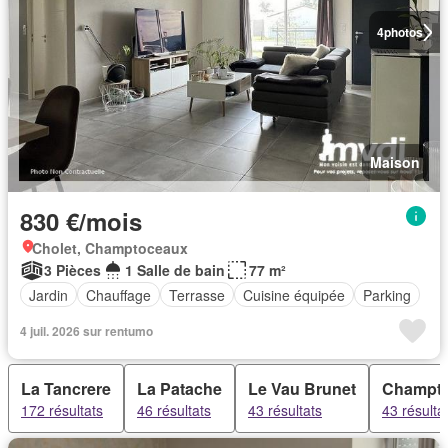
4
photos
Maison
830 €/mois
Cholet, Champtoceaux
3 Pièces
1 Salle de bain
77 m²
Jardin
Chauffage
Terrasse
Cuisine équipée
Parking
4 juil. 2026 sur rentumo
La Tancrere
La Patache
Le Vau Brunet
Champt
172 résultats
46 résultats
43 résultats
43 résulta