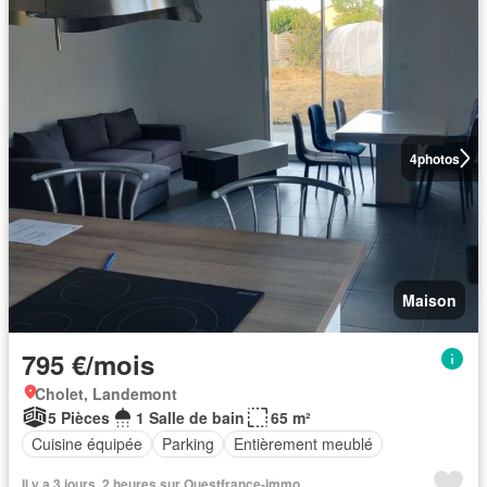
4
photos
Maison
795 €/mois
Cholet, Landemont
5 Pièces
1 Salle de bain
65 m²
Cuisine équipée
Parking
Entièrement meublé
Il y a 3 jours, 2 heures sur Ouestfrance-immo