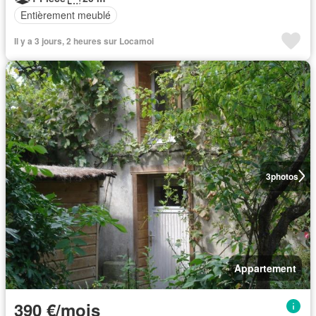
Entièrement meublé
Il y a 3 jours, 2 heures sur Locamoi
3
photos
Appartement
390 €/mois