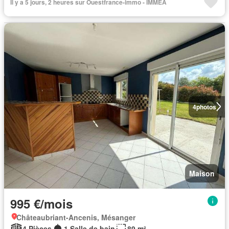
Il y a 5 jours, 2 heures sur Ouestfrance-immo - IMMEA
4
photos
Maison
995 €/mois
Châteaubriant-Ancenis, Mésanger
4 Pièces
1 Salle de bain
89 m²