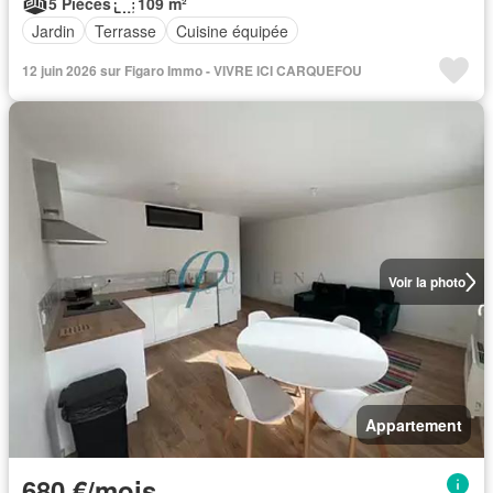
5 Pièces
109 m²
Jardin
Terrasse
Cuisine équipée
12 juin 2026 sur Figaro Immo - VIVRE ICI CARQUEFOU
Voir la photo
Appartement
680 €/mois