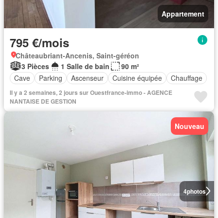
Appartement
795 €/mois
Châteaubriant-Ancenis, Saint-géréon
3 Pièces
1 Salle de bain
90 m²
Cave
Parking
Ascenseur
Cuisine équipée
Chauffage
Il y a 2 semaines, 2 jours sur Ouestfrance-immo - AGENCE
NANTAISE DE GESTION
Nouveau
4
photos