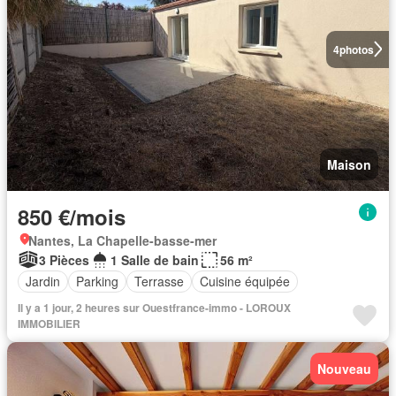
4
photos
Maison
850 €/mois
Nantes, La Chapelle-basse-mer
3 Pièces
1 Salle de bain
56 m²
Jardin
Parking
Terrasse
Cuisine équipée
Il y a 1 jour, 2 heures sur Ouestfrance-immo - LOROUX
IMMOBILIER
Nouveau