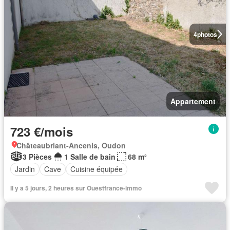
4
photos
Appartement
723 €/mois
Châteaubriant-Ancenis, Oudon
3 Pièces
1 Salle de bain
68 m²
Jardin
Cave
Cuisine équipée
Il y a 5 jours, 2 heures sur Ouestfrance-immo