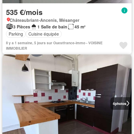
535 €/mois
Châteaubriant-Ancenis, Mésanger
3 Pièces
1 Salle de bain
45 m²
Parking
Cuisine équipée
Il y a 1 semaine, 5 jours sur Ouestfrance-immo - VOISINE
IMMOBILIER
4
photos