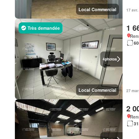
Local Commercial
17 avr
1 6
Très demandée
Ren
60
4
photos
Local Commercial
27 mar
2 0
Ren
31