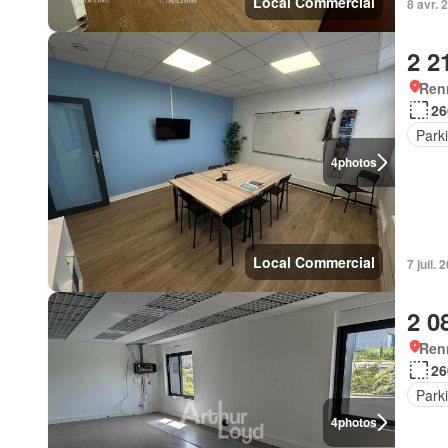
Local Commercial
8 avr.
2 2
Ren
26
Park
4
photos
Local Commercial
7 juil.
2 0
Ren
26
Park
4
photos