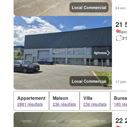
Local Commercial
24 avr
21 
Ren
3 
4
photos
Local Commercial
17 jui
Appartement
Maison
Villa
Bure
2881 résultats
236 résultats
236 résultats
180 rés
22 