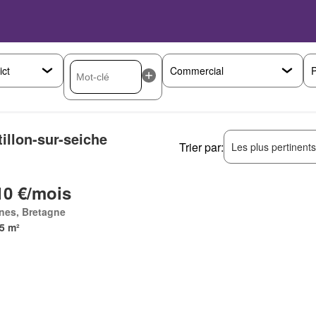
P
illon-sur-seiche
Trier par:
Les plus pertinent
10 €/mois
nes, Bretagne
5 m²