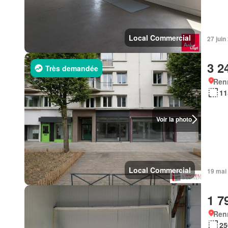
Local Commercial
27 jui
3 2
Très demandée
Ren
11
Voir la photo
Local Commercial
19 mai
1 7
Ren
25