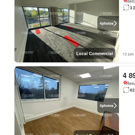
Ren
3 
4
photos
Local Commercial
12 jui
4 8
Ren
62
4
photos