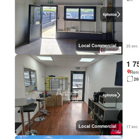
4
photos
Local Commercial
25 avr
1 7
Ren
26
4
photos
Local Commercial
17 avr