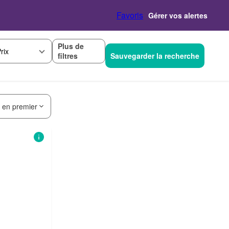
Favoris
Gérer vos alertes
Plus de
rix
filtres
Sauvegarder la recherche
s en premier