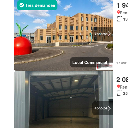
1 9
Très demandée
Ren
13
4
photos
Local Commercial
17 avr
2 0
Ren
25
4
photos