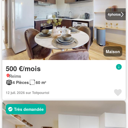
4
photos
Maison
500 €/mois
Reims
4 Pièces
60 m²
12 juil. 2026 sur Toitpourtoi
Très demandée