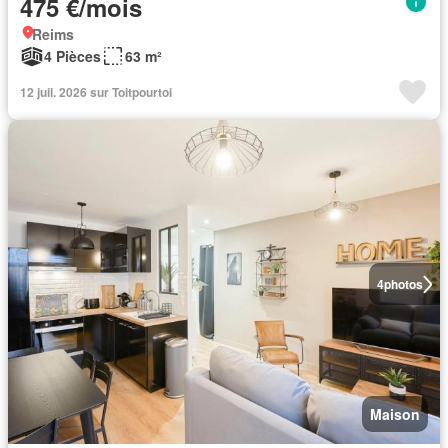
475 €/mois
Reims
4 Pièces
63 m²
12 juil. 2026 sur Toitpourtoi
4
photos
Maison