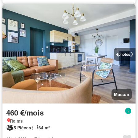
4
photos
Maison
460 €/mois
Reims
5 Pièces
64 m²