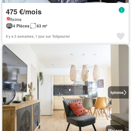
475 €/mois
Reims
4 Pièces
63 m²
Il y a 3 semaines, 1 jour sur Toitpourtoi
4
photos
Maison