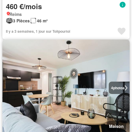
460 €/mois
Reims
3 Pièces
46 m²
Il y a 3 semaines, 1 jour sur Toitpourtoi
4
photos
Maison