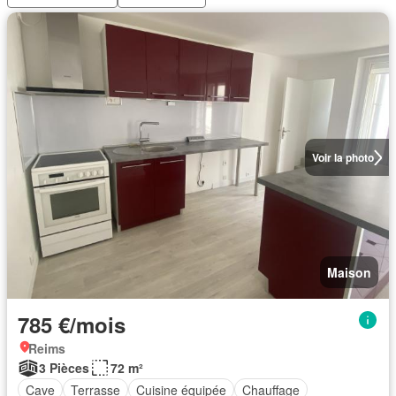
Voir la photo
Maison
785 €/mois
Reims
3 Pièces
72 m²
Cave
Terrasse
Cuisine équipée
Chauffage