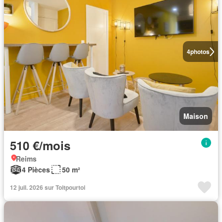
4
photos
Maison
510 €/mois
Reims
4 Pièces
50 m²
12 juil. 2026 sur Toitpourtoi