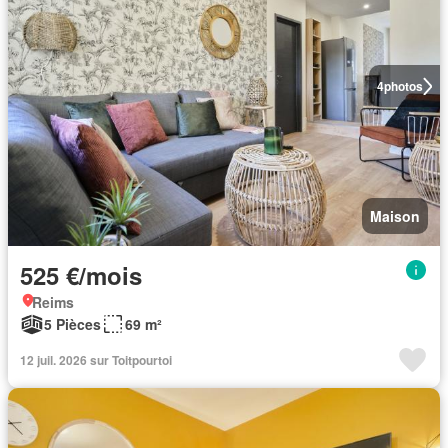
4
photos
Maison
525 €/mois
Reims
5 Pièces
69 m²
12 juil. 2026 sur Toitpourtoi