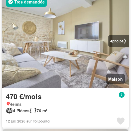
Très demandée
4
photos
Maison
470 €/mois
Reims
4 Pièces
76 m²
12 juil. 2026 sur Toitpourtoi