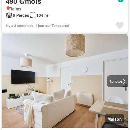
490 €/mois
Reims
6 Pièces
104 m²
Il y a 3 semaines, 1 jour sur Toitpourtoi
4
photos
Maison