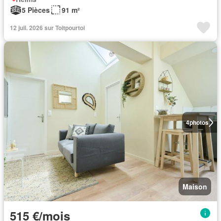
5 Pièces
91 m²
12 juil. 2026 sur Toitpourtoi
4
photos
Maison
515 €/mois