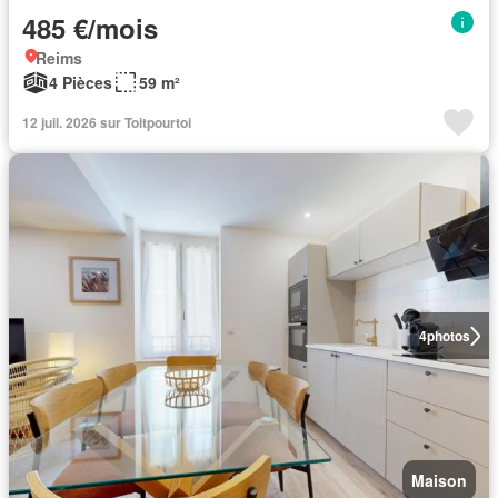
485 €/mois
Reims
4 Pièces
59 m²
12 juil. 2026 sur Toitpourtoi
4
photos
Maison