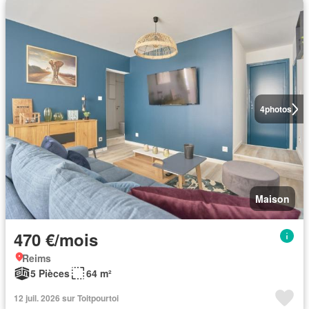
4
photos
Maison
470 €/mois
Reims
5 Pièces
64 m²
12 juil. 2026 sur Toitpourtoi