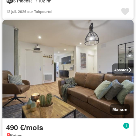
6 Pièces
102 m²
12 juil. 2026 sur Toitpourtoi
4
photos
Maison
490 €/mois
Reims