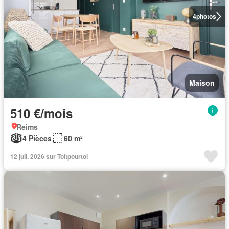
4
photos
Maison
510 €/mois
Reims
4 Pièces
60 m²
12 juil. 2026 sur Toitpourtoi