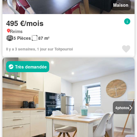
Maison
495 €/mois
Reims
5 Pièces
87 m²
Il y a 3 semaines, 1 jour sur Toitpourtoi
Très demandée
4
photos