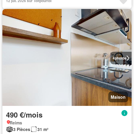
12 juil. 2026 sur Toitpourtoi
4
photos
Maison
490 €/mois
Reims
3 Pièces
31 m²