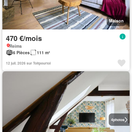
Maison
470 €/mois
Reims
6 Pièces
111 m²
12 juil. 2026 sur Toitpourtoi
4
photos