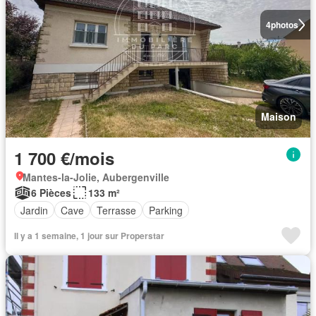
4
photos
Maison
1 700 €/mois
Mantes-la-Jolie, Aubergenville
6 Pièces
133 m²
Jardin
Cave
Terrasse
Parking
Il y a 1 semaine, 1 jour sur Properstar