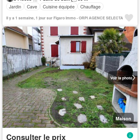
Jardin
Cave
Cuisine équipée
Chauffage
Il y a 1 semaine, 1 jour sur Figaro Immo - ORPI AGENCE SELECTA
Voir la photo
Maison
Consulter le prix