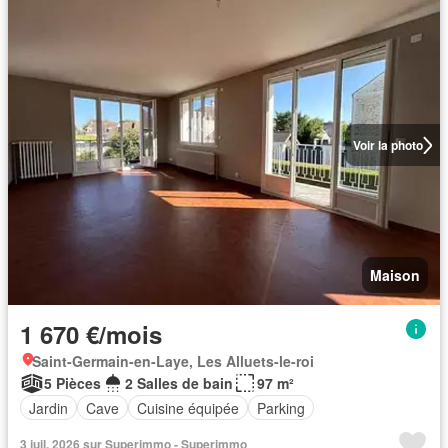
Voir la photo
Maison
1 670 €/mois
Saint-Germain-en-Laye, Les Alluets-le-roi
5 Pièces
2 Salles de bain
97 m²
Jardin
Cave
Cuisine équipée
Parking
3 juil. 2026 sur Superimmo - Superimmo