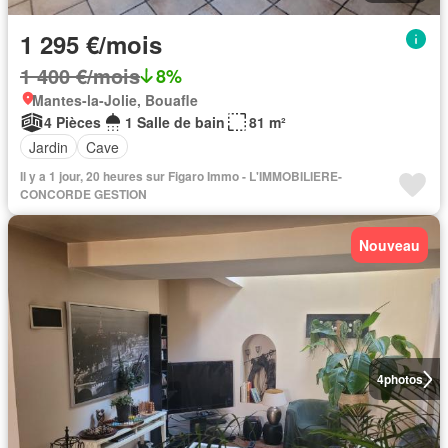
1 295 €/mois
1 400 €/mois
8%
Mantes-la-Jolie, Bouafle
4 Pièces
1 Salle de bain
81 m²
Jardin
Cave
Il y a 1 jour, 20 heures sur Figaro Immo - L'IMMOBILIERE-
CONCORDE GESTION
Nouveau
4
photos