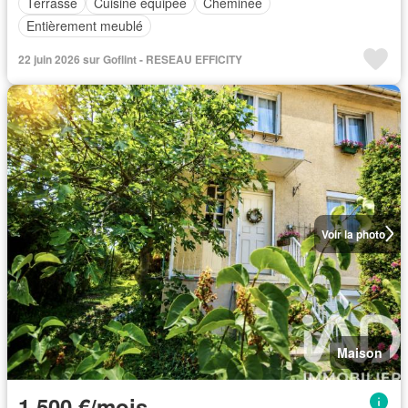
Terrasse
Cuisine équipée
Cheminée
Entièrement meublé
22 juin 2026 sur Goflint - RESEAU EFFICITY
Voir la photo
Maison
1 500 €/mois