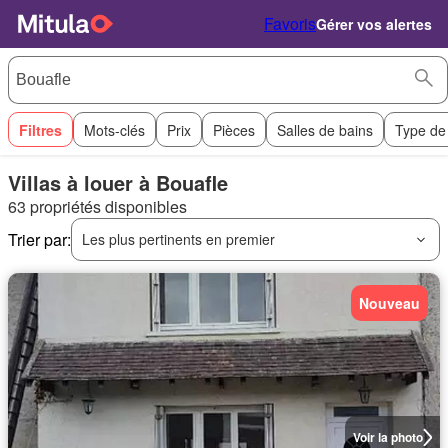
Favoris
Gérer vos alertes
Filtres
Mots-clés
Prix
Pièces
Salles de bains
Type de
Villas à louer à Bouafle
63 propriétés disponibles
Trier par:
Les plus pertinents en premier
Nouveau
Voir la photo