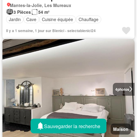
Mantes-la-Jolie, Les Mureaux
3 Pièces
54 m²
Jardin
Cave
Cuisine équipée
Chauffage
Il y a 1 semaine, 1 jour sur Bienici - selectabienici24
4
photos
Sauvegarder la recherche
Maison