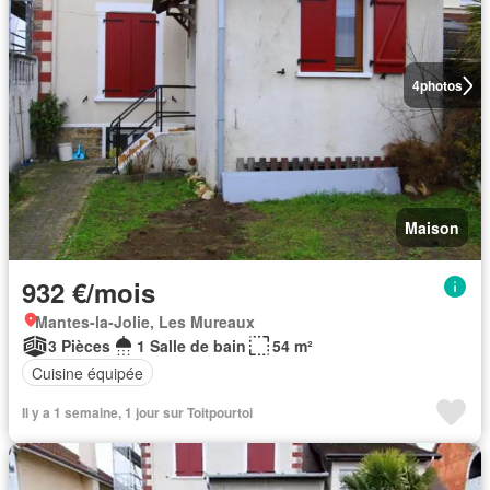
4
photos
Maison
932 €/mois
Mantes-la-Jolie, Les Mureaux
3 Pièces
1 Salle de bain
54 m²
Cuisine équipée
Il y a 1 semaine, 1 jour sur Toitpourtoi