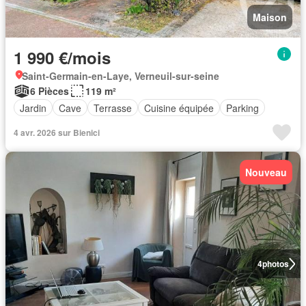
Maison
1 990 €/mois
Saint-Germain-en-Laye, Verneuil-sur-seine
6 Pièces
119 m²
Jardin
Cave
Terrasse
Cuisine équipée
Parking
4 avr. 2026 sur Bienici
Nouveau
4
photos