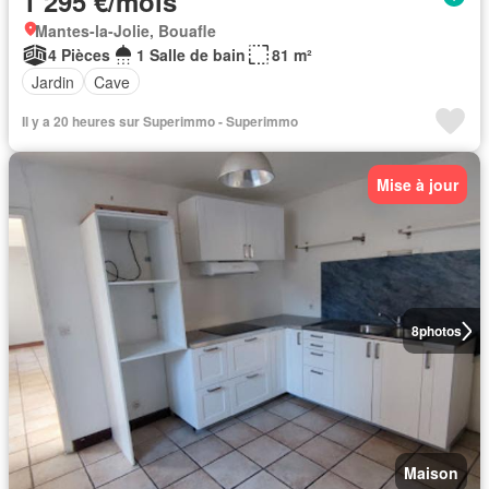
1 295 €/mois
Mantes-la-Jolie, Bouafle
4 Pièces
1 Salle de bain
81 m²
Jardin
Cave
Il y a 20 heures sur Superimmo - Superimmo
Mise à jour
8
photos
Maison