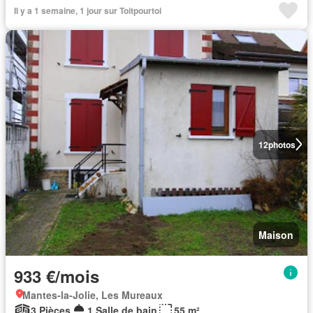
Il y a 1 semaine, 1 jour sur Toitpourtoi
12
photos
Maison
933 €/mois
Mantes-la-Jolie, Les Mureaux
3 Pièces
1 Salle de bain
55 m²