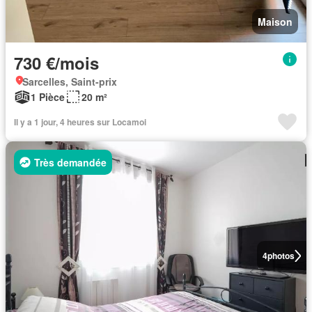
Maison
730 €/mois
Sarcelles, Saint-prix
1 Pièce
20 m²
Il y a 1 jour, 4 heures sur Locamoi
Très demandée
4
photos