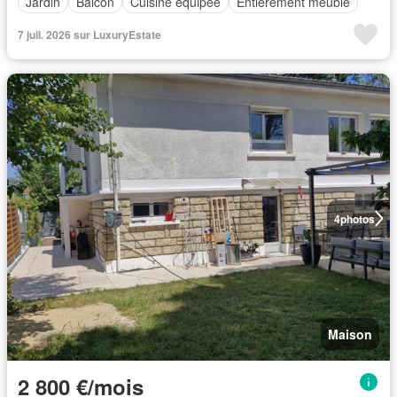
Jardin
Balcon
Cuisine équipée
Entièrement meublé
7 juil. 2026 sur LuxuryEstate
4
photos
Maison
2 800 €/mois