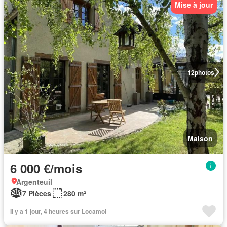
Mise à jour
12
photos
Maison
6 000 €/mois
Argenteuil
7 Pièces
280 m²
Il y a 1 jour, 4 heures sur Locamoi