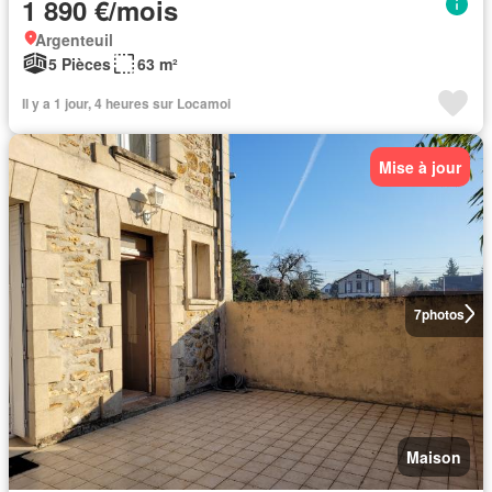
1 890 €/mois
Argenteuil
5 Pièces
63 m²
Il y a 1 jour, 4 heures sur Locamoi
Mise à jour
7
photos
Maison