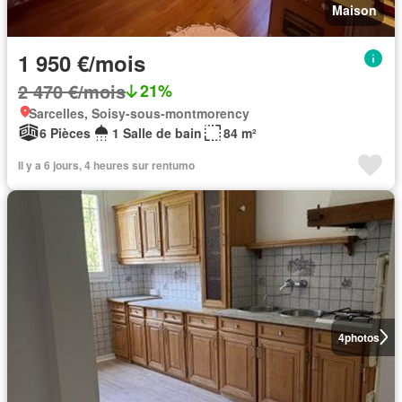
Maison
1 950 €/mois
2 470 €/mois
21%
Sarcelles, Soisy-sous-montmorency
6 Pièces
1 Salle de bain
84 m²
Il y a 6 jours, 4 heures sur rentumo
4
photos