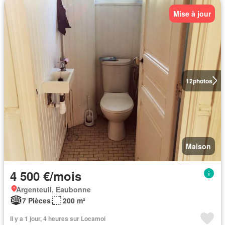
Mise à jour
12
photos
Maison
4 500 €/mois
Argenteuil, Eaubonne
7 Pièces
200 m²
Il y a 1 jour, 4 heures sur Locamoi