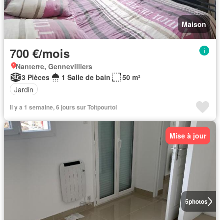
Maison
700 €/mois
Nanterre, Gennevilliers
3 Pièces
1 Salle de bain
50 m²
Jardin
Il y a 1 semaine, 6 jours sur Toitpourtoi
Mise à jour
5
photos