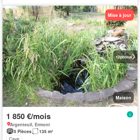
Mise à jour
12
photos
Maison
1 850 €/mois
Argenteuil, Ermont
5 Pièces
135 m²
Cave