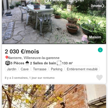
2
photos
Maison
2 030 €/mois
Nanterre, Villeneuve-la-garenne
5 Pièces
2 Salles de bain
133 m²
Jardin
Cave
Terrasse
Parking
Entièrement meublé
Il y a 3 semaines, 1 jour sur rentumo