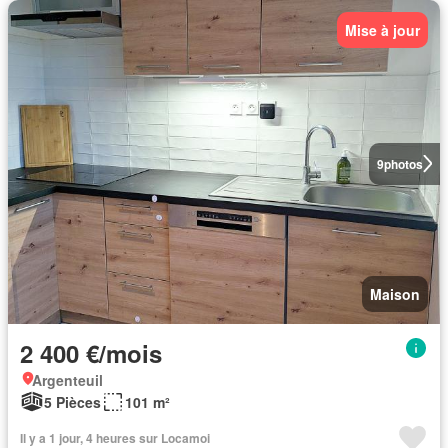
Mise à jour
9
photos
Maison
2 400 €/mois
Argenteuil
5 Pièces
101 m²
Il y a 1 jour, 4 heures sur Locamoi