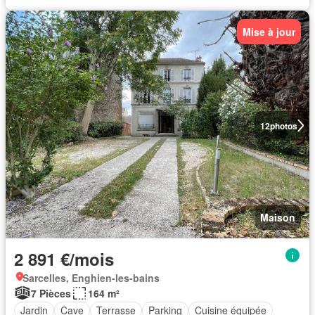
Mise à jour
12
photos
Maison
2 891 €/mois
Sarcelles, Enghien-les-bains
7 Pièces
164 m²
Jardin
Cave
Terrasse
Parking
Cuisine équipée