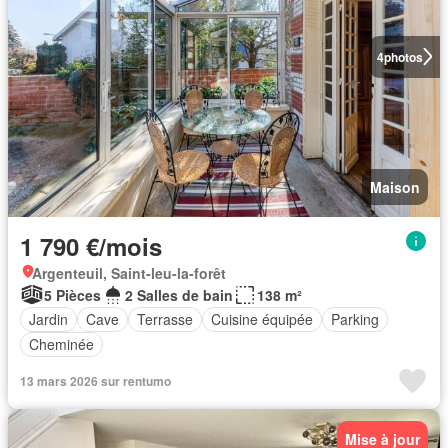
4
photos
Maison
1 790 €/mois
Argenteuil, Saint-leu-la-forêt
5 Pièces
2 Salles de bain
138 m²
Jardin
Cave
Terrasse
Cuisine équipée
Parking
Cheminée
13 mars 2026 sur rentumo
Mise à jour