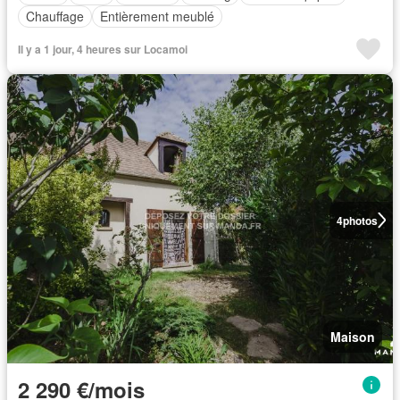
Chauffage
Entièrement meublé
Il y a 1 jour, 4 heures sur Locamoi
4
photos
Maison
2 290 €/mois