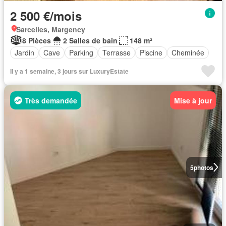
2 500 €/mois
Sarcelles, Margency
8 Pièces
2 Salles de bain
148 m²
Jardin
Cave
Parking
Terrasse
Piscine
Cheminée
Il y a 1 semaine, 3 jours sur LuxuryEstate
Très demandée
Mise à jour
5
photos