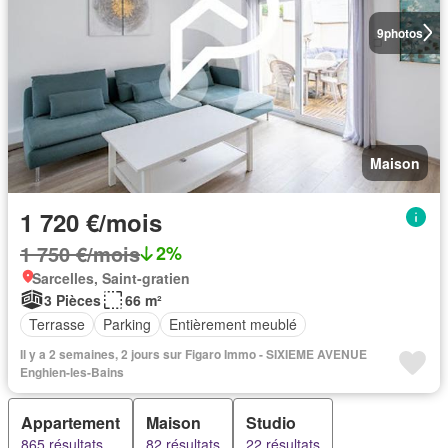
9
photos
Maison
1 720 €/mois
1 750 €/mois
2%
Sarcelles, Saint-gratien
3 Pièces
66 m²
Terrasse
Parking
Entièrement meublé
Il y a 2 semaines, 2 jours sur Figaro Immo - SIXIEME AVENUE
Enghien-les-Bains
Appartement
Maison
Studio
865 résultats
82 résultats
22 résultats