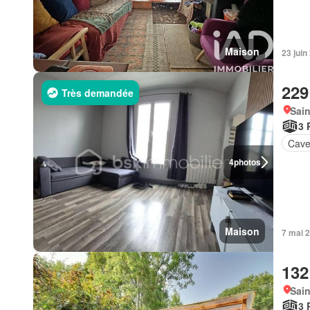
Maison
23 juin
229
Très demandée
Sain
3 
Cav
4
photos
Maison
7 mai 
132
Sain
3 