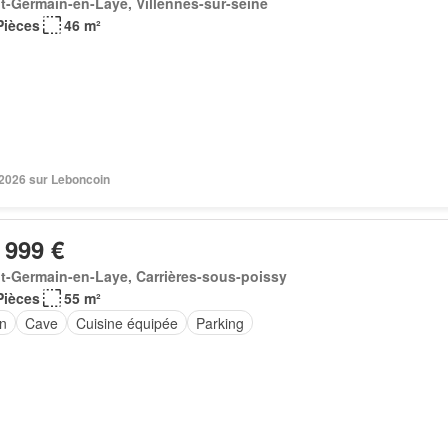
t-Germain-en-Laye, Villennes-sur-seine
Pièces
46 m²
. 2026 sur Leboncoin
 999 €
t-Germain-en-Laye, Carrières-sous-poissy
Pièces
55 m²
in
Cave
Cuisine équipée
Parking