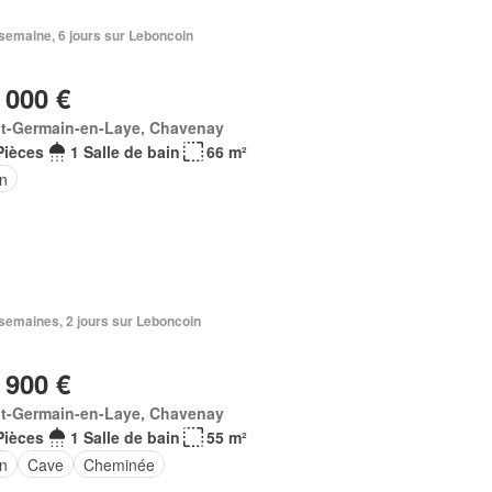
1 semaine, 6 jours sur Leboncoin
 000 €
nt-Germain-en-Laye, Chavenay
Pièces
1 Salle de bain
66 m²
in
2 semaines, 2 jours sur Leboncoin
 900 €
nt-Germain-en-Laye, Chavenay
Pièces
1 Salle de bain
55 m²
in
Cave
Cheminée