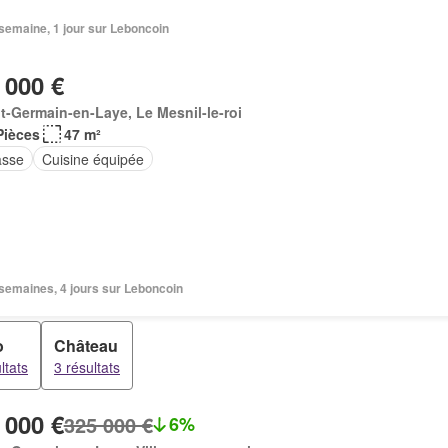
1 semaine, 1 jour sur Leboncoin
 000 €
t-Germain-en-Laye, Le Mesnil-le-roi
Pièces
47 m²
asse
Cuisine équipée
2 semaines, 4 jours sur Leboncoin
o
Château
ltats
3 résultats
 000 €
325 000 €
6%