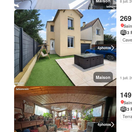
Maison
8 juil.
269
Sain
3 
Cav
4
photos
Maison
1 juil.
149
Sain
3 
Terr
4
photos