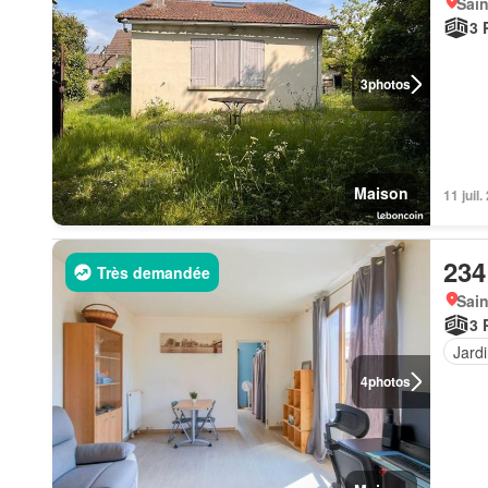
Sain
3 
3
photos
Maison
11 juil
234
Très demandée
Sain
3 
Jard
4
photos