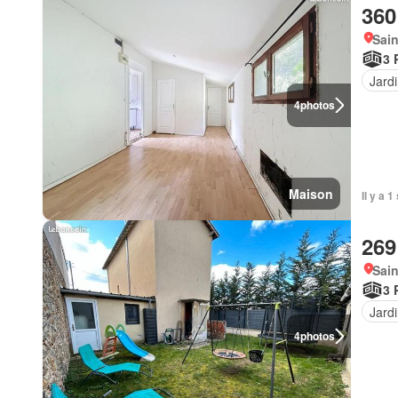
360
Sain
3 
Jard
4
photos
Maison
Il y a 
269
Sain
3 
Jard
4
photos