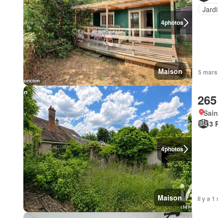
Jard
4
photos
Maison
5 mars
265
Sain
3 
4
photos
Maison
Il y a 