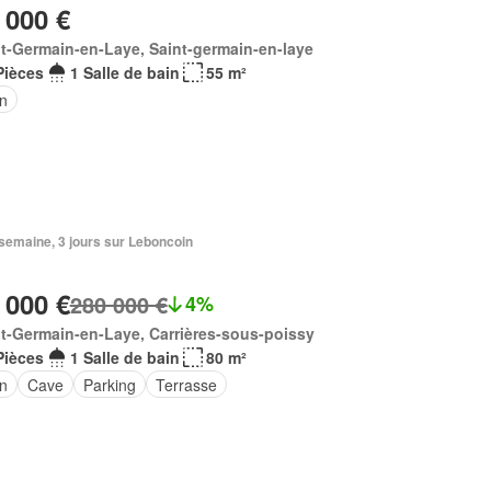
 000 €
t-Germain-en-Laye, Saint-germain-en-laye
Pièces
1 Salle de bain
55 m²
in
1 semaine, 3 jours sur Leboncoin
 000 €
280 000 €
4%
t-Germain-en-Laye, Carrières-sous-poissy
Pièces
1 Salle de bain
80 m²
in
Cave
Parking
Terrasse