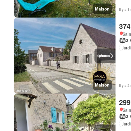
Maison
Il y a 
374
Sai
3 
Jard
4
photos
Maison
Il y a 
299
Sai
3 
Jard