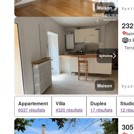
Maison
Il y a 
232
Sain
3 
Terr
4
photos
Maison
Il y a 
Appartement
Villa
Duplex
Studi
6037 résultats
4320 résultats
17 résultats
12 résu
305